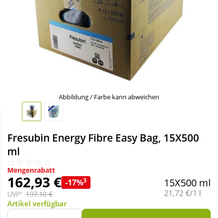
Sale
Körperpflege & Kosmetik
Schnäppchen
Liebe & Erotik
Sparsets
Mutter & Kind
Täglich gut versorgt
Nahrungsergänzung
Abbildung / Farbe kann abweichen
Natur & Homöopathie
Fresubin Energy Fibre Easy Bag, 15X500
ml
Sanitätshaus
Mengenrabatt
162,93 €
3
15X500 ml
-17%
Sport & Fitness
Grundpreis:
21,72 €/1 l
UVP¹
197,10 €
Artikel verfügbar
Tierbedarf