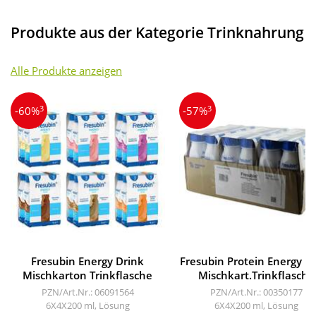
Produkte aus der Kategorie Trinknahrung
Alle Produkte anzeigen
3
3
-60%
-57%
Fresubin Energy Drink
Fresubin Protein Energy D
Mischkarton Trinkflasche
Mischkart.Trinkflasche
PZN/Art.Nr.: 06091564
PZN/Art.Nr.: 00350177
6X4X200 ml, Lösung
6X4X200 ml, Lösung