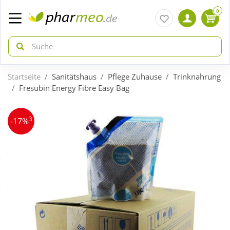
0
Startseite
Sanitätshaus
Pflege Zuhause
Trinknahrung
zurück
zurück
Fresubin Energy Fibre Easy Bag
ÜBERSICHT AKTIONEN
ÜBERSICHT KATEGORIEN
3
-17%
Aktuelle Coupons
Arzneimittel
Gratis dazu
Bio & Genuss
Neuheiten
Diabetes