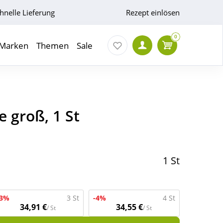
hnelle Lieferung
Rezept einlösen
0
Marken
Themen
Sale
e groß, 1 St
1 St
-3%
3 St
-4%
4 St
34,91 €
34,55 €
/ St
/ St