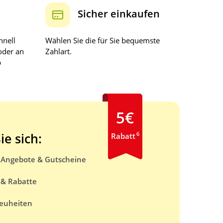
Sicher einkaufen
hnell
Wählen Sie die für Sie bequemste
oder an
Zahlart.
b
5€
6
ie sich:
Rabatt
e Angebote & Gutscheine
 & Rabatte
euheiten