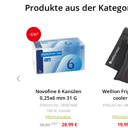
Produkte aus der Katego
4
-6%
Novofine 6 Kanülen
Wellion Fr
0,25x6 mm 31 G
cooler
PZN/Art.Nr.: 06567848
PZN/Art.Nr.: 0
100 St, Kanüle
Pflichtangaben
Pflichta
2
MRP
28,99 €
19,9
30,89