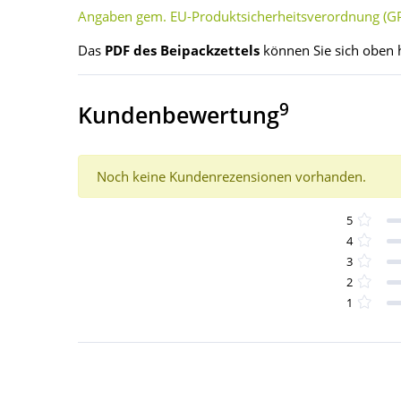
Angaben gem. EU-Produktsicherheitsverordnung (GP
Das
PDF des Beipackzettels
können Sie sich oben 
9
Kundenbewertung
Noch keine Kundenrezensionen vorhanden.
5
4
3
2
1