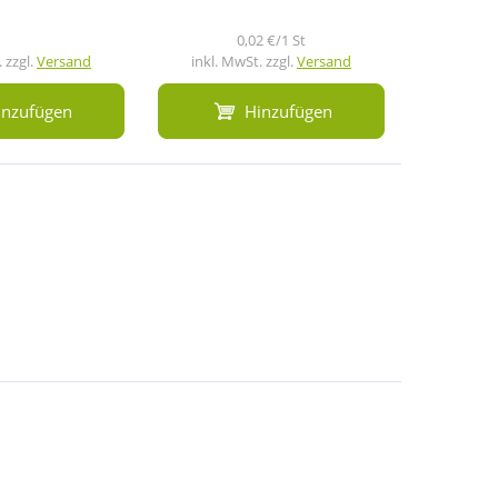
0,02 €/1 St
 zzgl.
Versand
inkl. MwSt. zzgl.
Versand
inkl. M
inzufügen
Hinzufügen