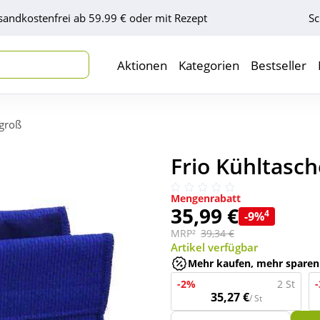
sandkostenfrei ab 59.99 € oder mit Rezept
Sc
Aktionen
Kategorien
Bestseller
 groß
Frio Kühltasch
Mengenrabatt
35,99 €
4
-9%
MRP²
39,34 €
Artikel verfügbar
Mehr kaufen, mehr sparen
-2%
2 St
35,27 €
/ St