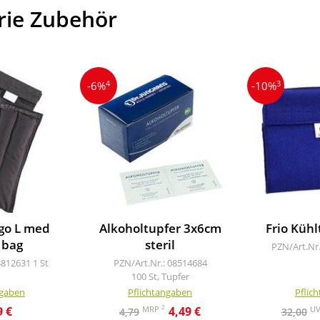
rie Zubehör
4
3
-6%
-10%
igo L med
Alkoholtupfer 3x6cm
Frio Kühl
 bag
steril
PZN/Art.Nr
8812631
1 St
PZN/Art.Nr.: 08514684
100 St, Tupfer
ngaben
Pflichtangaben
Pflic
2
MRP
U
9 €
4,49 €
4,79
32,00