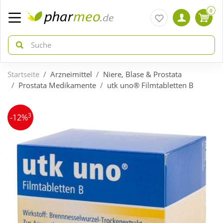
0
Startseite
Arzneimittel
Niere, Blase & Prostata
zurück
zurück
Prostata Medikamente
utk uno® Filmtabletten B
ÜBERSICHT AKTIONEN
ÜBERSICHT KATEGORIEN
3
-12%
Aktuelle Coupons
Arzneimittel
Gratis dazu
Bio & Genuss
Neuheiten
Diabetes