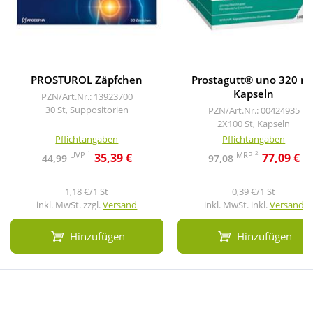
PROSTUROL Zäpfchen
Prostagutt® uno 320 m
Kapseln
PZN/Art.Nr.: 13923700
30 St, Suppositorien
PZN/Art.Nr.: 00424935
2X100 St, Kapseln
Pflichtangaben
Pflichtangaben
1
2
UVP
MRP
35,39 €
77,09 €
44,99
97,08
1,18 €/1 St
0,39 €/1 St
inkl. MwSt. zzgl.
Versand
inkl. MwSt. inkl.
Versand
Hinzufügen
Hinzufügen