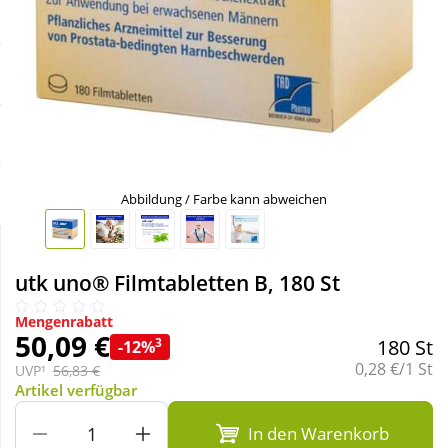
Sale
Körperpflege & Kosmetik
Schnäppchen
Liebe & Erotik
Sparsets
Mutter & Kind
Täglich gut versorgt
Nahrungsergänzung
Abbildung / Farbe kann abweichen
Natur & Homöopathie
utk uno® Filmtabletten B, 180 St
Sanitätshaus
Mengenrabatt
50,09 €
3
180 St
-12%
Grundpreis:
0,28 €/1 St
UVP¹
56,83 €
Sport & Fitness
Artikel verfügbar
In den Warenkorb
Tierbedarf