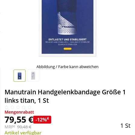
Sale
Körperpflege & Kosmetik
Schnäppchen
Liebe & Erotik
Sparsets
Mutter & Kind
Täglich gut versorgt
Nahrungsergänzung
Abbildung / Farbe kann abweichen
Natur & Homöopathie
Manutrain Handgelenkbandage Größe 1
Sanitätshaus
links titan, 1 St
Mengenrabatt
Sport & Fitness
79,55 €
4
-12%
1 St
MRP²
90,48 €
Tierbedarf
Artikel verfügbar