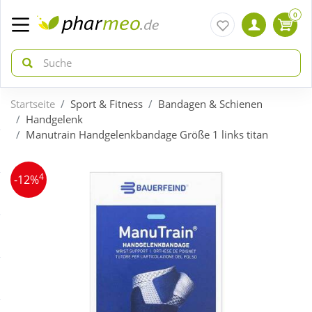
0
Startseite
Sport & Fitness
Bandagen & Schienen
zurück
zurück
Handgelenk
Manutrain Handgelenkbandage Größe 1 links titan
ÜBERSICHT AKTIONEN
ÜBERSICHT KATEGORIEN
4
-12%
Aktuelle Coupons
Arzneimittel
Gratis dazu
Bio & Genuss
Neuheiten
Diabetes