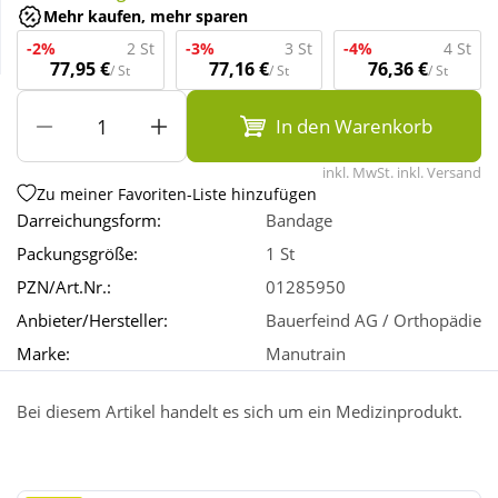
Mehr kaufen, mehr sparen
-2%
2 St
-3%
3 St
-4%
4 St
Wellness
77,95 €
77,16 €
76,36 €
/ St
/ St
/ St
In den Warenkorb
inkl. MwSt. inkl. Versand
Zu meiner Favoriten-Liste hinzufügen
Darreichungsform:
Bandage
Packungsgröße:
1 St
PZN/Art.Nr.:
01285950
Anbieter/Hersteller:
Bauerfeind AG / Orthopädie
Marke:
Manutrain
Bei diesem Artikel handelt es sich um ein Medizinprodukt.