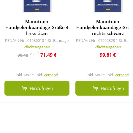
Manutrain
Manutrain
Handgelenkbandage Größe 4
Handgelenkbandage Größ
links titan
rechts schwarz
PZN/Art.Nr.: 01286010
1 St, Bandage
PZN/Art.Nr.: 07552323
1 St, Ban
Pflichtangaben
Pflichtangaben
2
MRP
71,49 €
99,81 €
90,48
inkl. MwSt. inkl.
Versand
inkl. MwSt. inkl.
Versand
Hinzufügen
Hinzufügen