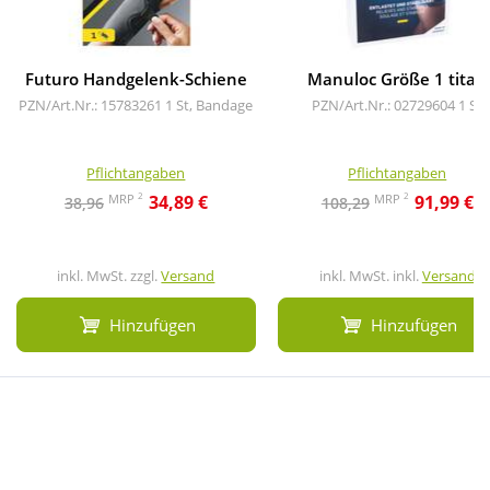
Futuro Handgelenk-Schiene
Manuloc Größe 1 titan
PZN/Art.Nr.: 15783261
1 St, Bandage
PZN/Art.Nr.: 02729604
1 St
Pflichtangaben
Pflichtangaben
2
2
MRP
MRP
34,89 €
91,99 €
38,96
108,29
inkl. MwSt. zzgl.
Versand
inkl. MwSt. inkl.
Versand
Hinzufügen
Hinzufügen