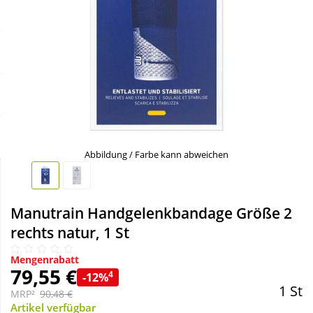
Sale
Körperpflege & Kosmetik
Schnäppchen
Liebe & Erotik
Sparsets
Mutter & Kind
Täglich gut versorgt
Nahrungsergänzung
Abbildung / Farbe kann abweichen
Natur & Homöopathie
Manutrain Handgelenkbandage Größe 2
Sanitätshaus
rechts natur, 1 St
Mengenrabatt
Sport & Fitness
79,55 €
4
-12%
1 St
MRP²
90,48 €
Tierbedarf
Artikel verfügbar