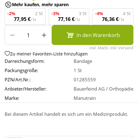
Mehr kaufen, mehr sparen
-2%
2 St
-3%
3 St
-4%
4 St
Wellness
77,95 €
77,16 €
76,36 €
/ St
/ St
/ St
In den Warenkorb
inkl. MwSt. inkl. Versand
Zu meiner Favoriten-Liste hinzufügen
Darreichungsform:
Bandage
Packungsgröße:
1 St
PZN/Art.Nr.:
01285559
Anbieter/Hersteller:
Bauerfeind AG / Orthopädie
Marke:
Manutrain
Bei diesem Artikel handelt es sich um ein Medizinprodukt.