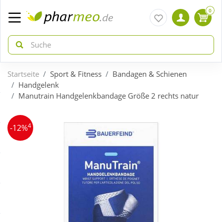
0
Startseite
Sport & Fitness
Bandagen & Schienen
zurück
zurück
Handgelenk
Manutrain Handgelenkbandage Größe 2 rechts natur
ÜBERSICHT AKTIONEN
ÜBERSICHT KATEGORIEN
4
-12%
Aktuelle Coupons
Arzneimittel
Gratis dazu
Bio & Genuss
Neuheiten
Diabetes