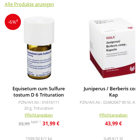
Alle Produkte anzeigen
4
-6%
Equisetum cum Sulfure
Juniperus / Berberis com
tostum D 6 Trituration
Kap
PZN/Art.Nr.: 01616111
PZN/Art.Nr.: 02482687
90 St, Kap
20 g, Trituration
Pflichtangaben
Pflichtangaben
2
MRP
31,99 €
43,99 €
33,99
1599,50 €/1 kg
0,49 €/1 St