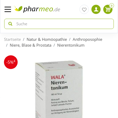
0
Startseite
Natur & Homöopathie
Anthroposophie
zurück
zurück
Niere, Blase & Prostata
Nierentonikum
ÜBERSICHT AKTIONEN
ÜBERSICHT KATEGORIEN
4
-5%
Aktuelle Coupons
Arzneimittel
Gratis dazu
Bio & Genuss
Neuheiten
Diabetes