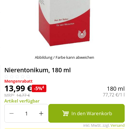
Sale
Körperpflege & Kosmetik
Schnäppchen
Liebe & Erotik
Sparsets
Mutter & Kind
Täglich gut versorgt
Nahrungsergänzung
Abbildung / Farbe kann abweichen
Nierentonikum, 180 ml
Natur & Homöopathie
Mengenrabatt
13,99 €
4
180 ml
-5%
Sanitätshaus
Grundpreis:
77,72 €/1 l
MRP²
14,77 €
Artikel verfügbar
Sport & Fitness
In den Warenkorb
inkl. MwSt. zzgl.
Versand
Tierbedarf