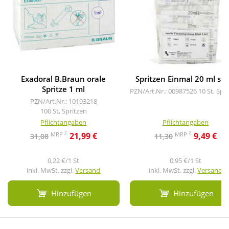
Exadoral B.Braun orale
Spritzen Einmal 20 ml ster
Spritze 1 ml
PZN/Art.Nr.: 00987526
10 St, Spr
PZN/Art.Nr.: 10193218
100 St, Spritzen
Pflichtangaben
Pflichtangaben
2
2
MRP
MRP
21,99 €
9,49 €
31,08
11,30
0,22 €/1 St
0,95 €/1 St
inkl. MwSt. zzgl.
Versand
inkl. MwSt. zzgl.
Versand
Hinzufügen
Hinzufügen