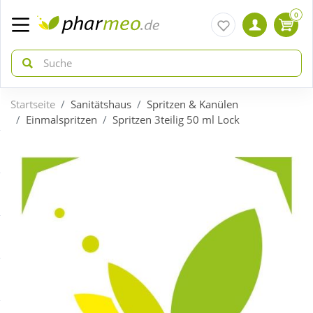
0
Startseite
Sanitätshaus
Spritzen & Kanülen
zurück
zurück
Einmalspritzen
Spritzen 3teilig 50 ml Lock
ÜBERSICHT AKTIONEN
ÜBERSICHT KATEGORIEN
Aktuelle Coupons
Arzneimittel
Gratis dazu
Bio & Genuss
Neuheiten
Diabetes