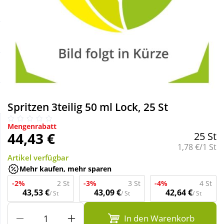
Sale
Körperpflege & Kosmetik
Schnäppchen
Liebe & Erotik
Sparsets
Mutter & Kind
Täglich gut versorgt
Nahrungsergänzung
Spritzen 3teilig 50 ml Lock, 25 St
Mengenrabatt
Natur & Homöopathie
44,43 €
25 St
Grundpreis:
1,78 €/1 St
Artikel verfügbar
Sanitätshaus
Mehr kaufen, mehr sparen
-2%
2 St
-3%
3 St
-4%
4 St
Sport & Fitness
43,53 €
43,09 €
42,64 €
/ St
/ St
/ St
In den Warenkorb
Tierbedarf