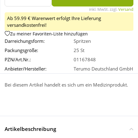
inkl. MwSt. zzgl.
Versand
Wellness
Ab 59.99 € Warenwert erfolgt Ihre Lieferung
versandkostenfrei!
Zu meiner Favoriten-Liste hinzufügen
Darreichungsform:
Spritzen
Packungsgröße:
25 St
PZN/Art.Nr.:
01167848
Anbieter/Hersteller:
Terumo Deutschland GmbH
Bei diesem Artikel handelt es sich um ein Medizinprodukt.
Artikelbeschreibung