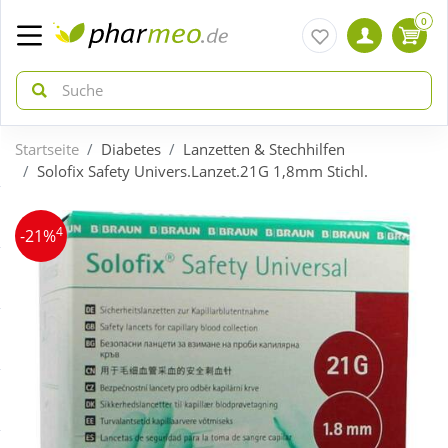
0
Startseite
Diabetes
Lanzetten & Stechhilfen
zurück
zurück
Solofix Safety Univers.Lanzet.21G 1,8mm Stichl.
ÜBERSICHT AKTIONEN
ÜBERSICHT KATEGORIEN
4
-21%
Aktuelle Coupons
Arzneimittel
Gratis dazu
Bio & Genuss
Neuheiten
Diabetes