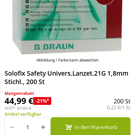
Sale
Körperpflege & Kosmetik
Schnäppchen
Liebe & Erotik
Sparsets
Mutter & Kind
Täglich gut versorgt
Nahrungsergänzung
Abbildung / Farbe kann abweichen
Solofix Safety Univers.Lanzet.21G 1,8mm
Natur & Homöopathie
Stichl., 200 St
Mengenrabatt
Sanitätshaus
44,99 €
4
200 St
-21%
Grundpreis:
0,22 €/1 St
MRP²
57,05 €
Artikel verfügbar
Sport & Fitness
In den Warenkorb
Tierbedarf