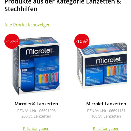
Produkte aus der Kategorie Lanzetten &
Stechhilfen
Alle Produkte anzeigen
3
3
-13%
-10%
Microlet® Lanzetten
Microlet Lanzetten
PZN/Art.Nr.: 06691206
PZN/Art.Nr.: 06691181
200 St, Lanzetten
100 St, Lanzetten
Pflichtangaben
Pflichtangaben