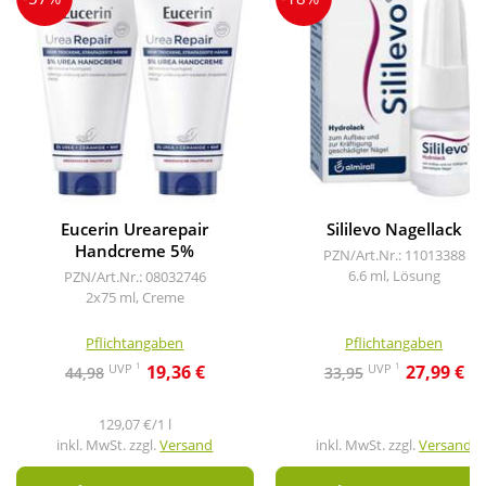
Eucerin Urearepair
Sililevo Nagellack
Handcreme 5%
PZN/Art.Nr.: 11013388
6.6 ml, Lösung
PZN/Art.Nr.: 08032746
2x75 ml, Creme
Pflichtangaben
Pflichtangaben
1
1
UVP
UVP
19,36 €
27,99 €
44,98
33,95
129,07 €/1 l
inkl. MwSt. zzgl.
Versand
inkl. MwSt. zzgl.
Versand