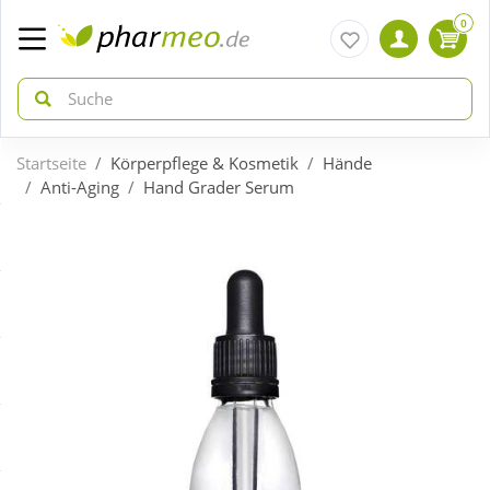
0
Startseite
Körperpflege & Kosmetik
Hände
zurück
zurück
Anti-Aging
Hand Grader Serum
ÜBERSICHT AKTIONEN
ÜBERSICHT KATEGORIEN
Aktuelle Coupons
Arzneimittel
Gratis dazu
Bio & Genuss
Neuheiten
Diabetes