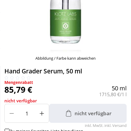
Sale
Körperpflege & Kosmetik
Schnäppchen
Liebe & Erotik
Sparsets
Mutter & Kind
Täglich gut versorgt
Nahrungsergänzung
Abbildung / Farbe kann abweichen
Hand Grader Serum, 50 ml
Natur & Homöopathie
Mengenrabatt
85,79 €
50 ml
Sanitätshaus
Grundpreis:
1715,80 €/1 l
nicht verfügbar
Sport & Fitness
nicht verfügbar
inkl. MwSt. inkl. Versand
Tierbedarf