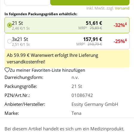
inkl. MwSt. zzgl.
Versand
In folgenden Packungsgrößen erhältlich:
Wellness
51,61 €
21 St
4
-32%
MRP²
75,89 €
2,46 €/1 St
157,91 €
3x21 St
4
-25%
MRP²
210,79 €
2,51 €/1 St
Ab 59.99 € Warenwert erfolgt Ihre Lieferung
versandkostenfrei!
Zu meiner Favoriten-Liste hinzufügen
Darreichungsform:
n.v.
Packungsgröße:
21 St
PZN/Art.Nr.:
01086742
Anbieter/Hersteller:
Essity Germany GmbH
Marke:
Tena
Bei diesem Artikel handelt es sich um ein Medizinprodukt.