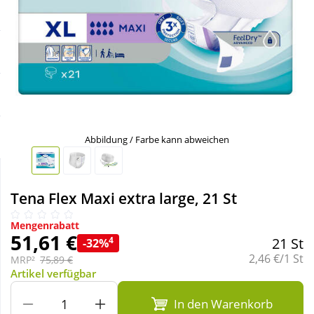
Sale
Körperpflege & Kosmetik
Schnäppchen
Liebe & Erotik
Sparsets
Mutter & Kind
Täglich gut versorgt
Nahrungsergänzung
Abbildung / Farbe kann abweichen
Natur & Homöopathie
Tena Flex Maxi extra large, 21 St
Sanitätshaus
Mengenrabatt
51,61 €
4
21 St
-32%
Grundpreis:
2,46 €/1 St
MRP²
75,89 €
Sport & Fitness
Artikel verfügbar
In den Warenkorb
Tierbedarf