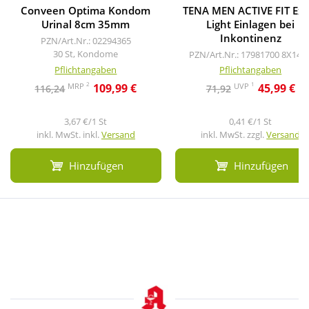
Conveen Optima Kondom
TENA MEN ACTIVE FIT Ext
Urinal 8cm 35mm
Light Einlagen bei
Inkontinenz
PZN/Art.Nr.: 02294365
30 St, Kondome
PZN/Art.Nr.: 17981700
8X14 S
Pflichtangaben
Pflichtangaben
2
1
MRP
UVP
109,99 €
45,99 €
116,24
71,92
3,67 €/1 St
0,41 €/1 St
inkl. MwSt. inkl.
Versand
inkl. MwSt. zzgl.
Versand
Hinzufügen
Hinzufügen