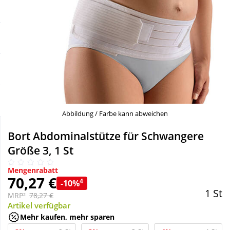
Sale
Körperpflege & Kosmetik
Schnäppchen
Liebe & Erotik
Sparsets
Mutter & Kind
Täglich gut versorgt
Nahrungsergänzung
Abbildung / Farbe kann abweichen
Natur & Homöopathie
Bort Abdominalstütze für Schwangere
Größe 3, 1 St
Sanitätshaus
Mengenrabatt
70,27 €
4
-10%
1 St
Sport & Fitness
MRP²
78,27 €
Artikel verfügbar
Mehr kaufen, mehr sparen
Tierbedarf