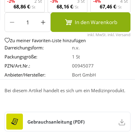
-2%
2 St
-3%
3 St
-4%
4 St
68,86 €
68,16 €
67,46 €
/ St
/ St
/ St
Wellness
In den Warenkorb
inkl. MwSt. inkl. Versand
Zu meiner Favoriten-Liste hinzufügen
Darreichungsform:
n.v.
Packungsgröße:
1 St
PZN/Art.Nr.:
00945077
Anbieter/Hersteller:
Bort GmbH
Bei diesem Artikel handelt es sich um ein Medizinprodukt.
Gebrauchsanleitung (PDF)