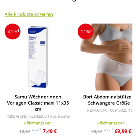
Alle Produkte anzeigen
4
4
-41%
-11%
Samu Wöchnerinnen
Bort Abdominalstütze fü
Vorlagen Classic maxi 11x35
Schwangere Größe 1
cm
PZN/Art.Nr.: 00945025
1 St
PZN/Art.Nr.: 02842200
10 St, Beutel
Pflichtangaben
Pflichtangaben
2
2
MRP
MRP
7,49 €
69,99 €
12,67
78,27