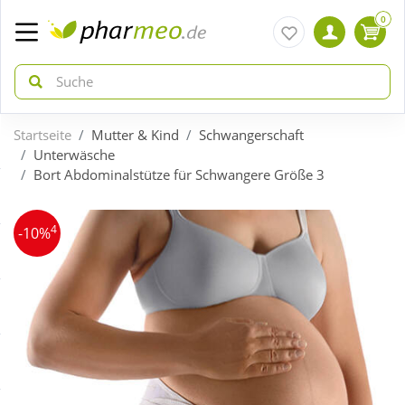
0
Startseite
Mutter & Kind
Schwangerschaft
zurück
zurück
Unterwäsche
Bort Abdominalstütze für Schwangere Größe 3
ÜBERSICHT AKTIONEN
ÜBERSICHT KATEGORIEN
4
-10%
Aktuelle Coupons
Arzneimittel
Gratis dazu
Bio & Genuss
Neuheiten
Diabetes