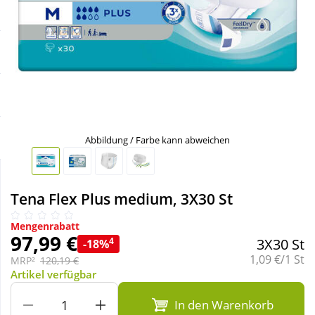
Sale
Körperpflege & Kosmetik
Schnäppchen
Liebe & Erotik
Sparsets
Mutter & Kind
Täglich gut versorgt
Nahrungsergänzung
Abbildung / Farbe kann abweichen
Natur & Homöopathie
Tena Flex Plus medium, 3X30 St
Sanitätshaus
Mengenrabatt
97,99 €
4
3X30 St
-18%
Grundpreis:
1,09 €/1 St
MRP²
120,19 €
Sport & Fitness
Artikel verfügbar
In den Warenkorb
Tierbedarf