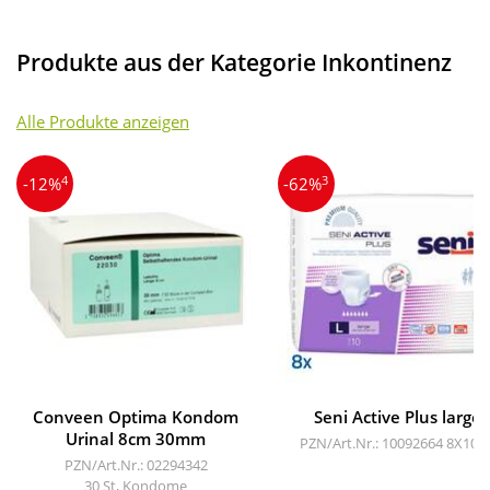
Produkte aus der Kategorie Inkontinenz
Alle Produkte anzeigen
4
3
-12%
-62%
Conveen Optima Kondom
Seni Active Plus large
Urinal 8cm 30mm
PZN/Art.Nr.: 10092664
8X10 S
PZN/Art.Nr.: 02294342
30 St, Kondome