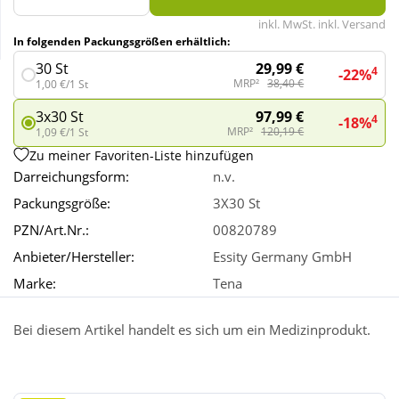
inkl. MwSt. inkl. Versand
In folgenden Packungsgrößen erhältlich:
Wellness
29,99 €
30 St
4
-22%
MRP²
38,40 €
1,00 €/1 St
97,99 €
3x30 St
4
-18%
MRP²
120,19 €
1,09 €/1 St
Zu meiner Favoriten-Liste hinzufügen
Darreichungsform:
n.v.
Packungsgröße:
3X30 St
PZN/Art.Nr.:
00820789
Anbieter/Hersteller:
Essity Germany GmbH
Marke:
Tena
Bei diesem Artikel handelt es sich um ein Medizinprodukt.