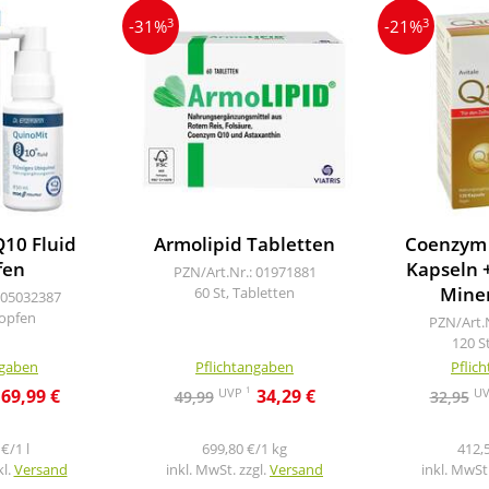
3
3
-31%
-21%
10 Fluid
Armolipid Tabletten
Coenzym
fen
Kapseln 
PZN/Art.Nr.: 01971881
Miner
60 St, Tabletten
 05032387
ropfen
PZN/Art.
120 S
ngaben
Pflichtangaben
Pflic
1
UVP
U
69,99 €
34,29 €
49,99
32,95
€/1 l
699,80 €/1 kg
412,
kl.
Versand
inkl. MwSt. zzgl.
Versand
inkl. MwSt.