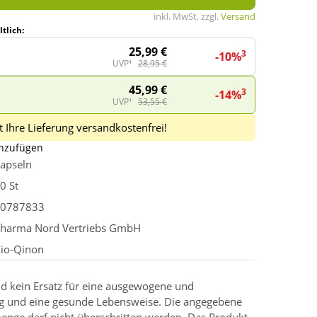
inkl. MwSt. zzgl.
Versand
tlich:
25,99 €
3
-10%
UVP¹
28,95 €
45,99 €
3
-14%
UVP¹
53,55 €
 Ihre Lieferung versandkostenfrei!
inzufügen
apseln
0 St
0787833
harma Nord Vertriebs GmbH
io-Qinon
d kein Ersatz für eine ausgewogene und
g und eine gesunde Lebensweise. Die angegebene