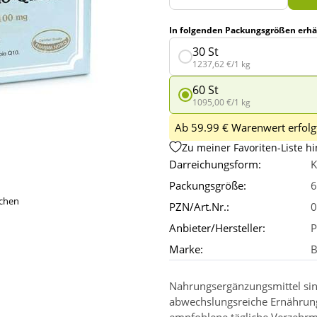
In folgenden Packungsgrößen erhäl
30 St
1237,62 €/1 kg
60 St
1095,00 €/1 kg
Ab 59.99 € Warenwert erfolgt
Zu meiner Favoriten-Liste h
Darreichungsform:
K
Packungsgröße:
6
ichen
PZN/Art.Nr.:
0
Anbieter/Hersteller:
P
Marke:
B
Nahrungsergänzungsmittel sin
abwechslungsreiche Ernährun