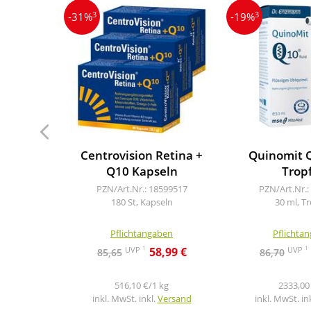
3
3
-31%
-19%
Centrovision Retina +
Quinomit Q
Q10 Kapseln
Trop
PZN/Art.Nr.: 18599517
PZN/Art.Nr.:
180 St, Kapseln
30 ml, T
Pflichtangaben
Pflichta
1
1
UVP
UVP
58,99 €
85,65
86,70
516,10 €/1 kg
2333,00 
inkl. MwSt. inkl.
Versand
inkl. MwSt. in