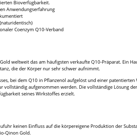
erten Bioverfügbarkeit.
hren Anwendungserfahrung
okumentiert
(naturidentisch)
ationaler Coenzym Q10-Verband
old weltweit das am häufigsten verkaufte Q10-Präparat. Ein Haup
bstanz, die der Körper nur sehr schwer aufnimmt.
sses, bei dem Q10 in Pflanzenöl aufgelöst und einer patentiert
r vollständig aufgenommen werden. Die vollständige Lösung der
gbarkeit seines Wirkstoffes erzielt.
Zufuhr keinen Einfluss auf die körpereigene Produktion der Subst
io-Qinon Gold.