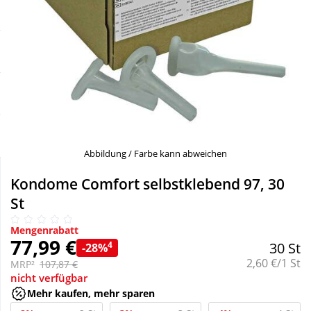
Sale
Körperpflege & Kosmetik
Schnäppchen
Liebe & Erotik
Sparsets
Mutter & Kind
Täglich gut versorgt
Nahrungsergänzung
Abbildung / Farbe kann abweichen
Natur & Homöopathie
Kondome Comfort selbstklebend 97, 30
St
Sanitätshaus
Mengenrabatt
77,99 €
4
30 St
-28%
Grundpreis:
2,60 €/1 St
Sport & Fitness
MRP²
107,87 €
nicht verfügbar
Mehr kaufen, mehr sparen
Tierbedarf