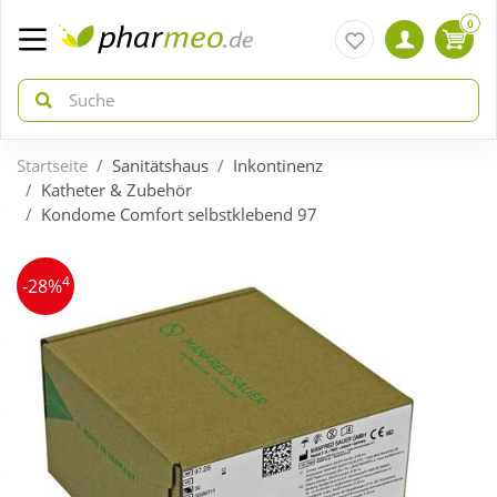
0
Startseite
Sanitätshaus
Inkontinenz
zurück
zurück
Katheter & Zubehör
Kondome Comfort selbstklebend 97
ÜBERSICHT AKTIONEN
ÜBERSICHT KATEGORIEN
4
-28%
Aktuelle Coupons
Arzneimittel
Gratis dazu
Bio & Genuss
Neuheiten
Diabetes