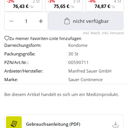
-2%
2 St
-3%
3 St
-4%
4 St
76,43 €
75,65 €
74,87 €
/ St
/ St
/ St
Wellness
nicht verfügbar
inkl. MwSt. inkl. Versand
Zu meiner Favoriten-Liste hinzufügen
Darreichungsform:
Kondome
Packungsgröße:
30 St
PZN/Art.Nr.:
00590711
Anbieter/Hersteller:
Manfred Sauer GmbH
Marke:
Sauer Continence
Bei diesem Artikel handelt es sich um ein Medizinprodukt.
Gebrauchsanleitung (PDF)