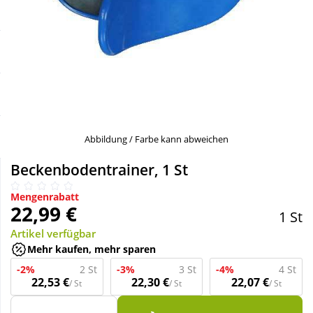
Sale
Körperpflege & Kosmetik
Schnäppchen
Liebe & Erotik
Sparsets
Mutter & Kind
Täglich gut versorgt
Nahrungsergänzung
Abbildung / Farbe kann abweichen
Beckenbodentrainer, 1 St
Natur & Homöopathie
Mengenrabatt
22,99 €
1 St
Sanitätshaus
Artikel verfügbar
Mehr kaufen, mehr sparen
Sport & Fitness
-2%
2 St
-3%
3 St
-4%
4 St
22,53 €
22,30 €
22,07 €
/ St
/ St
/ St
Tierbedarf