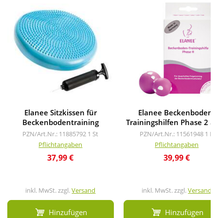
Elanee Sitzkissen für
Elanee Beckenboden-
Beckenbodentraining
Trainingshilfen Phase 2 ak
PZN/Art.Nr.: 11885792
1 St
PZN/Art.Nr.: 11561948
1 P
Pflichtangaben
Pflichtangaben
37,99 €
39,99 €
inkl. MwSt. zzgl.
Versand
inkl. MwSt. zzgl.
Versand
Hinzufügen
Hinzufügen