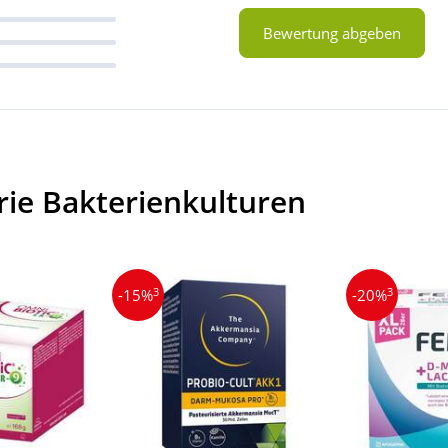
Bewertung abgeben
rie Bakterienkulturen
3
3
-15%
-20%