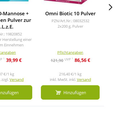
D-Mannose +
Omni Biotic 10 Pulver
Nupu
len Pulver zur
Mi
PZN/Art.Nr.: 08032532
.L.z.E.
magen
2x200 g, Pulver
Nr.: 19820852
ur Herstellung einer
PZN/A
um Einnehmen
90 St, Kaps
htangaben
Pflichtangaben
Pf
1
1
VP
UVP
39,99 €
86,56 €
121,90
39,9
07 €/1 kg
216,40 €/1 kg
9
 zzgl.
Versand
inkl. MwSt. inkl.
Versand
inkl. M
inzufügen
Hinzufügen