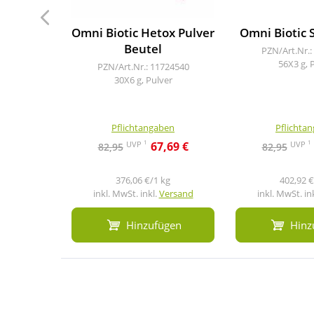
Omni Biotic Hetox Pulver
Omni Biotic 
Beutel
PZN/Art.Nr.:
56X3 g, 
PZN/Art.Nr.: 11724540
30X6 g, Pulver
Pflichtangaben
Pflichta
1
1
UVP
UVP
67,69 €
82,95
82,95
376,06 €/1 kg
402,92 €
inkl. MwSt. inkl.
Versand
inkl. MwSt. in
Hinzufügen
Hinz