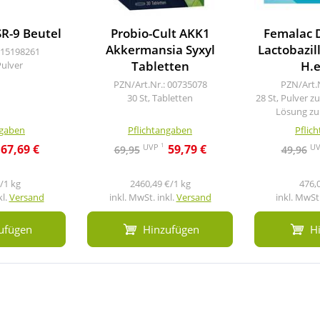
SR-9 Beutel
Probio-Cult AKK1
Femalac 
Akkermansia Syxyl
Lactobazil
 15198261
Tabletten
H.e
Pulver
PZN/Art.Nr.: 00735078
PZN/Art.
30 St, Tabletten
28 St, Pulver z
Lösung z
ngaben
Pflichtangaben
Pflic
1
UVP
U
67,69 €
59,79 €
69,95
49,96
/1 kg
2460,49 €/1 kg
476,
kl.
Versand
inkl. MwSt. inkl.
Versand
inkl. MwSt.
ufügen
Hinzufügen
H