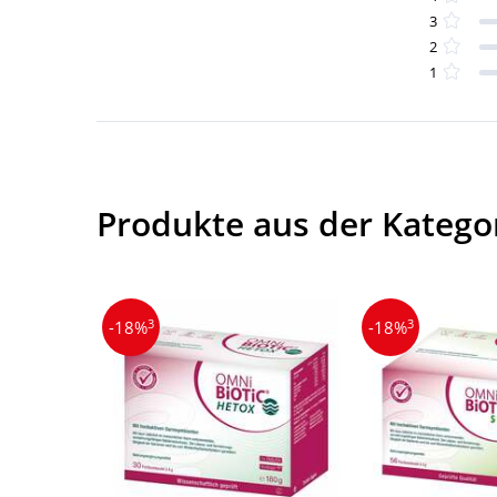
3
2
1
Produkte aus der Katego
3
3
-18%
-18%