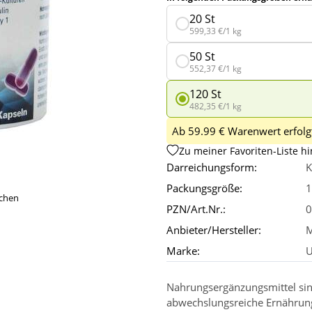
20 St
599,33 €/1 kg
50 St
552,37 €/1 kg
120 St
482,35 €/1 kg
Ab 59.99 € Warenwert erfolgt
Zu meiner Favoriten-Liste h
Darreichungsform:
K
Packungsgröße:
1
ichen
PZN/Art.Nr.:
0
Anbieter/Hersteller:
Marke:
U
Nahrungsergänzungsmittel sin
abwechslungsreiche Ernährun