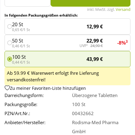
inkl. MwSt. zzgl.
Versand
In folgenden Packungsgrößen erhältlich:
Wellness
20 St
12,99 €
0,65 €/1 St
22,99 €
50 St
3
-8%
UVP¹
24,90 €
0,46 €/1 St
100 St
43,99 €
0,44 €/1 St
Ab 59.99 € Warenwert erfolgt Ihre Lieferung
versandkostenfrei!
Zu meiner Favoriten-Liste hinzufügen
Darreichungsform:
Überzogene Tabletten
Packungsgröße:
100 St
PZN/Art.Nr.:
00432662
Anbieter/Hersteller:
Rodisma-Med Pharma
GmbH