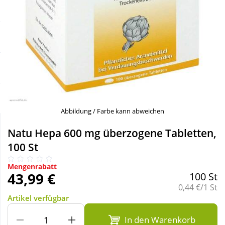
Sale
Körperpflege & Kosmetik
Schnäppchen
Liebe & Erotik
Sparsets
Mutter & Kind
Täglich gut versorgt
Nahrungsergänzung
Abbildung / Farbe kann abweichen
Natur & Homöopathie
Natu Hepa 600 mg überzogene Tabletten,
100 St
Sanitätshaus
Mengenrabatt
43,99 €
100 St
Grundpreis:
0,44 €/1 St
Sport & Fitness
Artikel verfügbar
In den Warenkorb
Tierbedarf