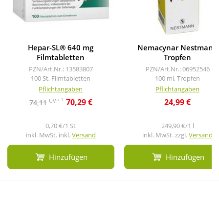
Hepar-SL® 640 mg
Nemacynar Nestmann
Filmtabletten
Tropfen
PZN/Art.Nr.: 13583807
PZN/Art.Nr.: 06952546
100 St, Filmtabletten
100 ml, Tropfen
Pflichtangaben
Pflichtangaben
1
UVP
70,29 €
24,99 €
74,11
0,70 €/1 St
249,90 €/1 l
inkl. MwSt. inkl.
Versand
inkl. MwSt. zzgl.
Versand
Hinzufügen
Hinzufügen