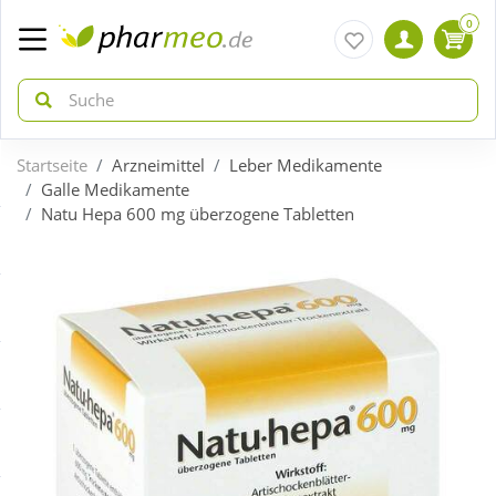
0
Startseite
Arzneimittel
Leber Medikamente
zurück
zurück
Galle Medikamente
Natu Hepa 600 mg überzogene Tabletten
ÜBERSICHT AKTIONEN
ÜBERSICHT KATEGORIEN
Aktuelle Coupons
Arzneimittel
Gratis dazu
Bio & Genuss
Neuheiten
Diabetes