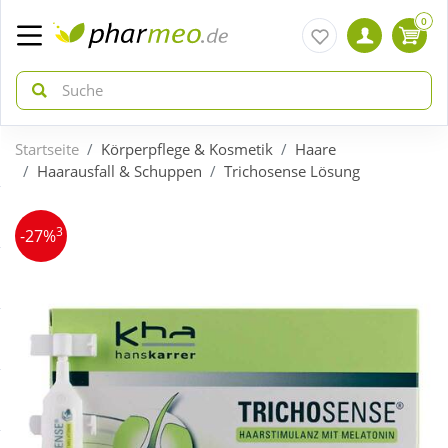
0
Startseite
Körperpflege & Kosmetik
Haare
zurück
zurück
Haarausfall & Schuppen
Trichosense Lösung
ÜBERSICHT AKTIONEN
ÜBERSICHT KATEGORIEN
3
-27%
Aktuelle Coupons
Arzneimittel
Gratis dazu
Bio & Genuss
Neuheiten
Diabetes