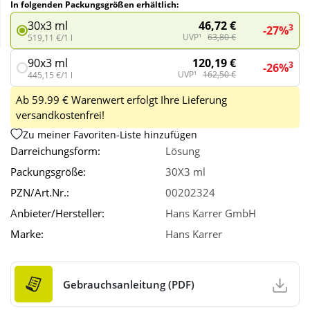
In folgenden Packungsgrößen erhältlich:
46,72 €
30x3 ml
3
-27%
Wellness
UVP¹
63,80 €
519,11 €/1 l
120,19 €
90x3 ml
3
-26%
UVP¹
162,50 €
445,15 €/1 l
Ab 59.99 € Warenwert erfolgt Ihre Lieferung
versandkostenfrei!
Zu meiner Favoriten-Liste hinzufügen
Darreichungsform:
Lösung
Packungsgröße:
30X3 ml
PZN/Art.Nr.:
00202324
Anbieter/Hersteller:
Hans Karrer GmbH
Marke:
Hans Karrer
Gebrauchsanleitung (PDF)