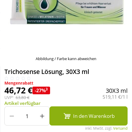
Sale
Körperpflege & Kosmetik
Schnäppchen
Liebe & Erotik
Sparsets
Mutter & Kind
Täglich gut versorgt
Nahrungsergänzung
Abbildung / Farbe kann abweichen
Trichosense Lösung, 30X3 ml
Natur & Homöopathie
Mengenrabatt
46,72 €
3
30X3 ml
-27%
Sanitätshaus
Grundpreis:
519,11 €/1 l
UVP¹
63,80 €
Artikel verfügbar
Sport & Fitness
In den Warenkorb
inkl. MwSt. zzgl.
Versand
Tierbedarf