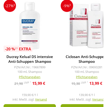
3
3
-27%
-9%
-20 %
EXTRA
21
Ducray Kelual DS intensive
Ciclosan Anti-Schuppen
Anti-Schuppen Shampoo
Shampoo
PZN/Art.Nr.: 19667899
PZN/Art.Nr.: 09693281
100 ml, Shampoo
100 ml, Shampoo
Pflichtangaben
Pflichtangaben
1
1
UVP
UVP
15,99 €
13,99 €
21,90
15,30
159,90 €/1 l
139,90 €/1 l
inkl. MwSt. zzgl.
Versand
inkl. MwSt. zzgl.
Versand