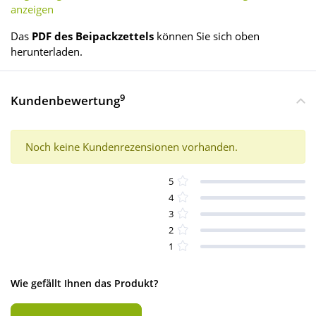
anzeigen
Das
PDF des Beipackzettels
können Sie sich oben
herunterladen.
9
Kundenbewertung
Noch keine Kundenrezensionen vorhanden.
5
4
3
2
1
Wie gefällt Ihnen das Produkt?