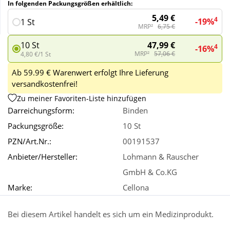
In folgenden Packungsgrößen erhältlich:
5,49 €
4
-19%
1 St
Wellness
MRP²
6,75 €
47,99 €
10 St
4
-16%
MRP²
57,06 €
4,80 €/1 St
Ab 59.99 € Warenwert erfolgt Ihre Lieferung
versandkostenfrei!
Zu meiner Favoriten-Liste hinzufügen
Darreichungsform:
Binden
Packungsgröße:
10 St
PZN/Art.Nr.:
00191537
Anbieter/Hersteller:
Lohmann & Rauscher
GmbH & Co.KG
Marke:
Cellona
Bei diesem Artikel handelt es sich um ein Medizinprodukt.