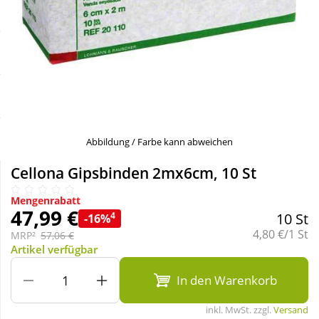
Sale
Körperpflege & Kosmetik
Schnäppchen
Liebe & Erotik
Sparsets
Mutter & Kind
Täglich gut versorgt
Nahrungsergänzung
Abbildung / Farbe kann abweichen
Cellona Gipsbinden 2mx6cm, 10 St
Natur & Homöopathie
Mengenrabatt
47,99 €
4
10 St
-16%
Sanitätshaus
Grundpreis:
4,80 €/1 St
MRP²
57,06 €
Artikel verfügbar
Sport & Fitness
In den Warenkorb
inkl. MwSt. zzgl.
Versand
Tierbedarf