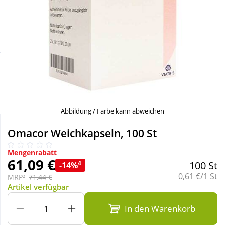
Sale
Körperpflege & Kosmetik
Schnäppchen
Liebe & Erotik
Sparsets
Mutter & Kind
Täglich gut versorgt
Nahrungsergänzung
Abbildung / Farbe kann abweichen
Natur & Homöopathie
Omacor Weichkapseln, 100 St
Mengenrabatt
Sanitätshaus
61,09 €
4
100 St
-14%
Grundpreis:
0,61 €/1 St
MRP²
71,44 €
Artikel verfügbar
Sport & Fitness
In den Warenkorb
Tierbedarf