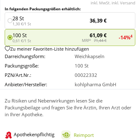
inkl. MwSt. inkl. Versand
In folgenden Packungsgrößen erhältlich:
Wellness
28 St
36,39 €
1,30 €/1 St
61,09 €
100 St
4
-14%
MRP²
71,44 €
0,61 €/1 St
Zu meiner Favoriten-Liste hinzufügen
Darreichungsform:
Weichkapseln
Packungsgröße:
100 St
PZN/Art.Nr.:
00022332
Anbieter/Hersteller:
kohlpharma GmbH
Zu Risiken und Nebenwirkungen lesen Sie die
Packungsbeilage und fragen Sie Ihre Ärztin, Ihren Arzt oder
in Ihrer Apotheke.
Apothekenpflichtig
Reimport