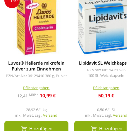
-11%
Luvos® Heilerde mikrofein
Lipidavit SL Weichkapse
Pulver zum Einnehmen
PZN/Art.Nr.: 14350985
100 St, Weichkapseln
PZN/Art.Nr.: 06129410
380 g, Pulver
Pflichtangaben
Pflichtangaben
2
MRP
10,99 €
50,19 €
12,41
28,92 €/1 kg
0,50 €/1 St
inkl. MwSt. zzgl.
Versand
inkl. MwSt. zzgl.
Versand
Hinzufügen
Hinzufügen