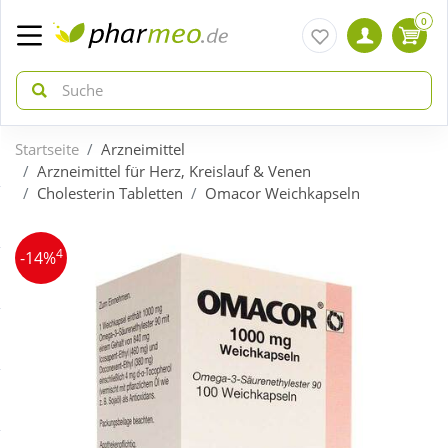
0
Startseite
Arzneimittel
zurück
zurück
Arzneimittel für Herz, Kreislauf & Venen
Cholesterin Tabletten
Omacor Weichkapseln
ÜBERSICHT AKTIONEN
ÜBERSICHT KATEGORIEN
4
-14%
Aktuelle Coupons
Arzneimittel
Gratis dazu
Bio & Genuss
Neuheiten
Diabetes