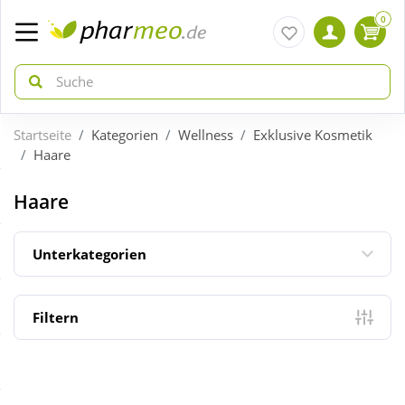
0
Startseite
Kategorien
Wellness
Exklusive Kosmetik
zurück
zurück
Haare
ÜBERSICHT AKTIONEN
ÜBERSICHT KATEGORIEN
Haare
Aktuelle Coupons
Arzneimittel
Unterkategorien
Gratis dazu
Bio & Genuss
Filtern
Neuheiten
Diabetes