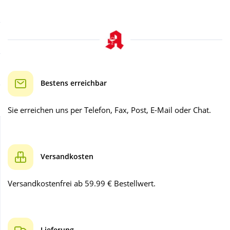
Sale
Körperpflege & Kosmetik
Schnäppchen
Liebe & Erotik
Sparsets
Mutter & Kind
Bestens erreichbar
Täglich gut versorgt
Nahrungsergänzung
Sie erreichen uns per Telefon, Fax, Post, E-Mail oder Chat.
Natur & Homöopathie
Versandkosten
Sanitätshaus
Versandkostenfrei ab 59.99 € Bestellwert.
Sport & Fitness
Tierbedarf
Lieferung