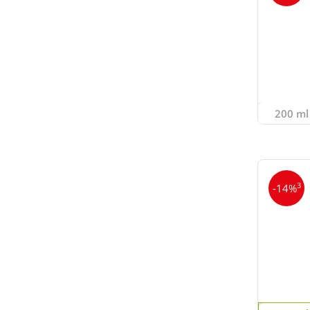
200 ml 
3
-14%