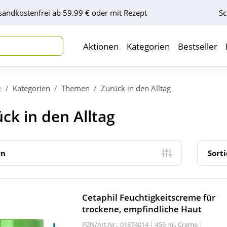
sandkostenfrei ab 59.99 € oder mit Rezept
Sc
Aktionen
Kategorien
Bestseller
e
Kategorien
Themen
Zurück in den Alltag
ck in den Alltag
rn
Sort
Cetaphil Feuchtigkeitscreme für
trockene, empfindliche Haut
PZN/Art.Nr.: 01874014 |
456 ml, Creme
|