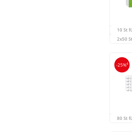
10 St f
2x50 St
4
-25%
80 St f