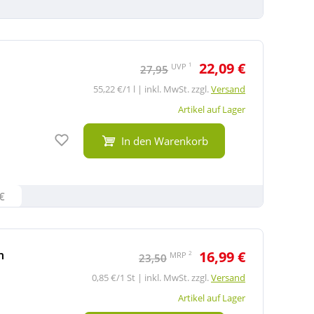
22,09 €
1
UVP
27,95
55,22 €/1 l | inkl. MwSt. zzgl.
Versand
Artikel auf Lager
Auf den Merkzettel
In den Warenkorb
€
m
16,99 €
2
MRP
23,50
0,85 €/1 St | inkl. MwSt. zzgl.
Versand
Artikel auf Lager