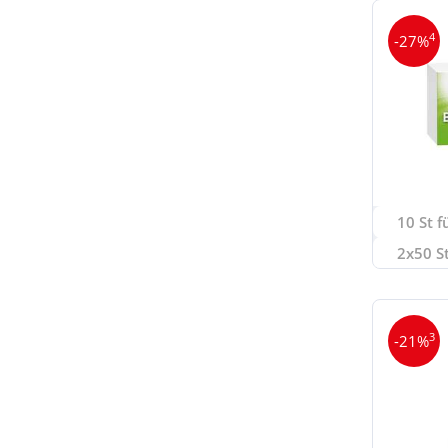
4
-27%
10 St f
2x50 St
3
-21%