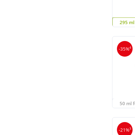
295 ml 
4
-35%
50 ml f
3
-21%