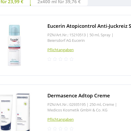
für 23,99 €
2x400 ml für 39,76 €
Eucerin Atopicontrol Anti-Juckreiz 
PZN/Art.Nr.: 15210513 |
50 ml, Spray
|
Beiersdorf AG Eucerin
Pflichtangaben
Dermasence Adtop Creme
PZN/Art.Nr.: 02935195 |
250 ml, Creme
|
Medicos Kosmetik GmbH & Co. KG
Pflichtangaben