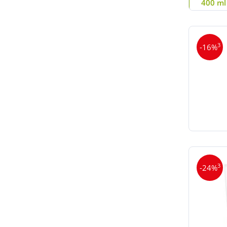
400 ml 
3
-16%
3
-24%