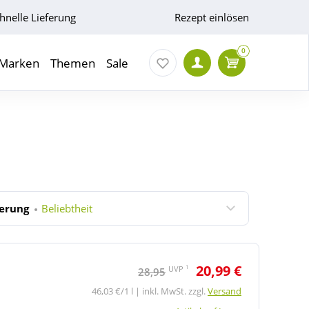
hnelle Lieferung
Rezept einlösen
0
Marken
Themen
Sale
ierung
Beliebtheit
20,99 €
1
UVP
28,95
46,03 €/1 l | inkl. MwSt. zzgl.
Versand