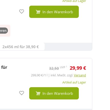
Artikel auf Lager
Auf den Merkzettel
In den Warenkorb
eren
2x456 ml für 38,90 €
 für
29,99 €
1
UVP
32,50
299,90 €/1 l | inkl. MwSt. zzgl.
Versand
Artikel auf Lager
Auf den Merkzettel
In den Warenkorb