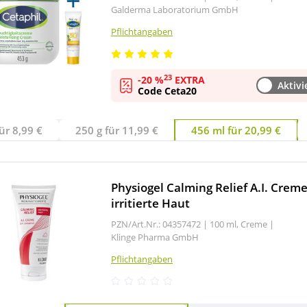
Galderma Laboratorium GmbH
Pflichtangaben
23
-20 %
EXTRA
Aktivi
Code Ceta20
ür 8,99 €
250 g für 11,99 €
456 ml für 20,99 €
Physiogel Calming Relief A.I. Creme
irritierte Haut
PZN/Art.Nr.: 04357472 |
100 ml, Creme
|
Klinge Pharma GmbH
Pflichtangaben