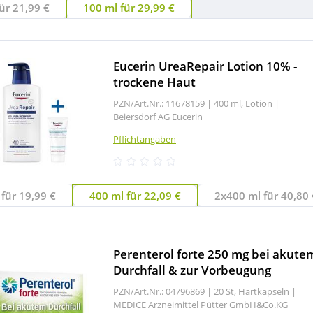
ür 21,99 €
100 ml für 29,99 €
Eucerin UreaRepair Lotion 10% -
trockene Haut
PZN/Art.Nr.: 11678159 |
400 ml, Lotion
|
Beiersdorf AG Eucerin
Pflichtangaben
für 19,99 €
400 ml für 22,09 €
2x400 ml für 40,80 
Perenterol forte 250 mg bei akute
Durchfall & zur Vorbeugung
PZN/Art.Nr.: 04796869 |
20 St, Hartkapseln
|
MEDICE Arzneimittel Pütter GmbH&Co.KG