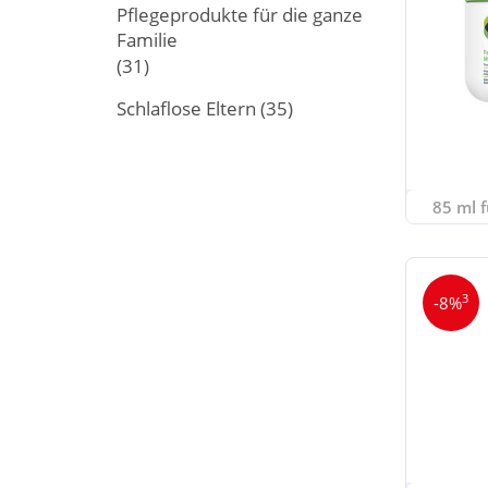
Pflegeprodukte für die ganze
Familie
(31)
Schlaflose Eltern
(35)
85 ml f
3
-8%