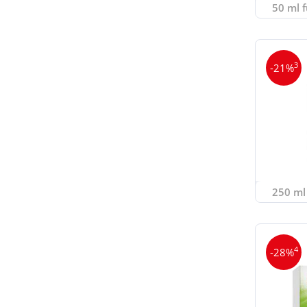
50 ml f
3
-21%
250 ml 
4
-28%