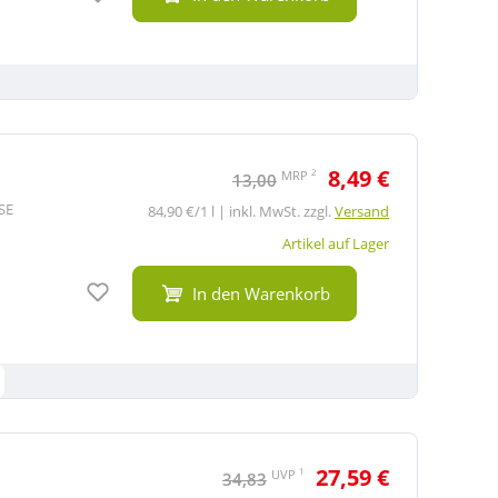
8,49 €
2
MRP
13,00
SE
84,90 €/1 l | inkl. MwSt. zzgl.
Versand
Artikel auf Lager
Auf den Merkzettel
In den Warenkorb
27,59 €
1
UVP
34,83