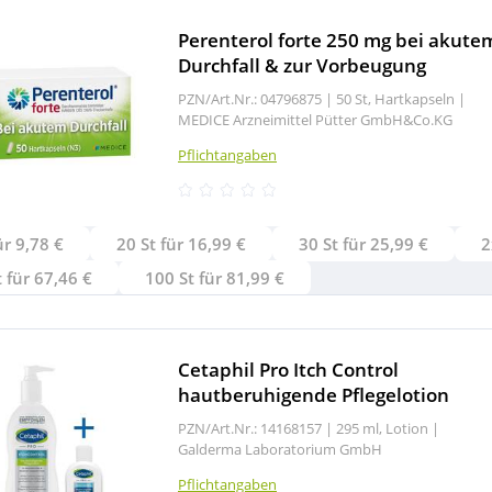
Perenterol forte 250 mg bei akute
Durchfall & zur Vorbeugung
PZN/Art.Nr.: 04796875 |
50 St, Hartkapseln
|
MEDICE Arzneimittel Pütter GmbH&Co.KG
Pflichtangaben
ür 9,78 €
20 St für 16,99 €
30 St für 25,99 €
2
 für 67,46 €
100 St für 81,99 €
Cetaphil Pro Itch Control
hautberuhigende Pflegelotion
PZN/Art.Nr.: 14168157 |
295 ml, Lotion
|
Galderma Laboratorium GmbH
Pflichtangaben