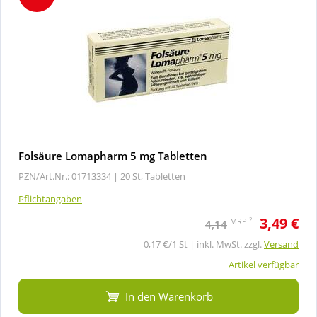
Folsäure Lomapharm 5 mg Tabletten
PZN/Art.Nr.: 01713334 |
20 St, Tabletten
Pflichtangaben
3,49 €
2
MRP
4,14
0,17 €/1 St | inkl. MwSt. zzgl.
Versand
Artikel verfügbar
In den Warenkorb