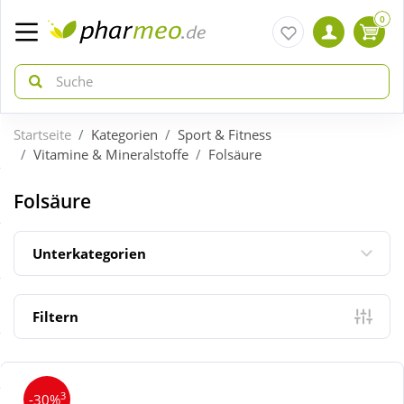
0
Startseite
Kategorien
Sport & Fitness
zurück
zurück
Vitamine & Mineralstoffe
Folsäure
ÜBERSICHT AKTIONEN
ÜBERSICHT KATEGORIEN
Folsäure
Aktuelle Coupons
Arzneimittel
Unterkategorien
Gratis dazu
Bio & Genuss
Filtern
Neuheiten
Diabetes
3
-30%