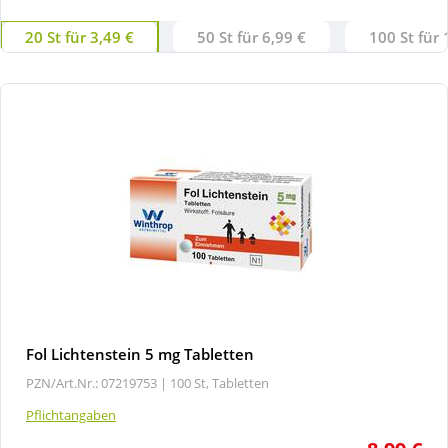
20 St für 3,49 €
50 St für 6,99 €
100 St für 
Fol Lichtenstein 5 mg Tabletten
PZN/Art.Nr.: 07219753 |
100 St, Tabletten
Pflichtangaben