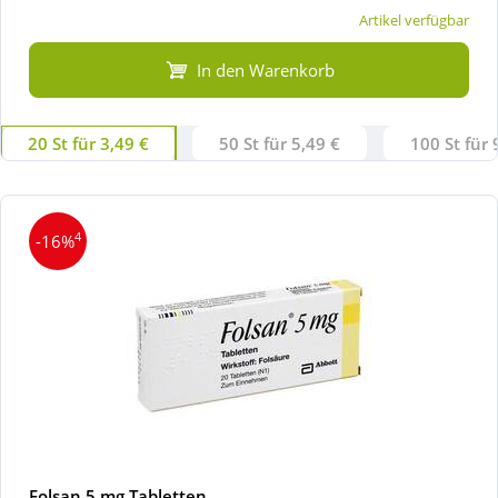
Artikel verfügbar
In den Warenkorb
20 St für 3,49 €
50 St für 5,49 €
100 St für 
4
-16%
Folsan 5 mg Tabletten