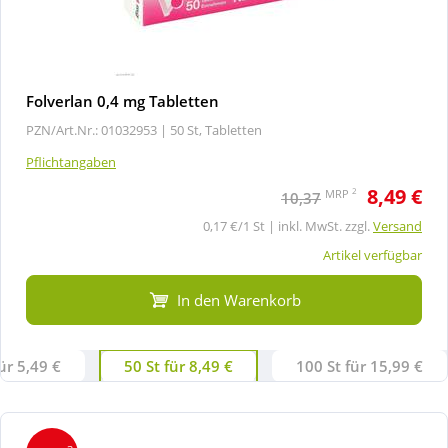
Folverlan 0,4 mg Tabletten
PZN/Art.Nr.: 01032953 |
50 St, Tabletten
Pflichtangaben
8,49 €
2
MRP
10,37
0,17 €/1 St | inkl. MwSt. zzgl.
Versand
Artikel verfügbar
In den Warenkorb
ür 5,49 €
50 St für 8,49 €
100 St für 15,99 €