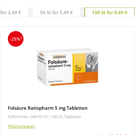
 für 3,49 €
50 St für 5,49 €
100 St für 9,49 €
Wellness
3
-28%
Folsäure Ratiopharm 5 mg Tabletten
PZN/Art.Nr.: 04010113 |
100 St, Tabletten
Pflichtangaben
1