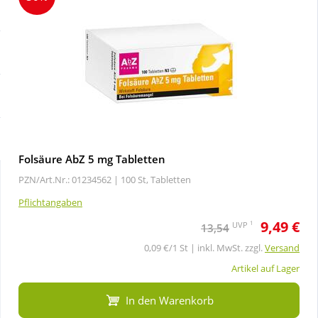
Sale
Körperpflege & Kosmetik
Schnäppchen
Liebe & Erotik
Sparsets
Mutter & Kind
Mehr kaufen, mehr sparen
Nahrungsergänzung
Folsäure AbZ 5 mg Tabletten
PZN/Art.Nr.: 01234562 |
100 St, Tabletten
Täglich gut versorgt
Natur & Homöopathie
Pflichtangaben
9,49 €
Sanitätshaus
1
UVP
13,54
0,09 €/1 St | inkl. MwSt. zzgl.
Versand
Sport & Fitness
Artikel auf Lager
In den Warenkorb
Tierbedarf