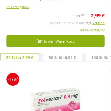
Pflichtangaben
2,99 €
1
UVP
3,99
0,15 €/1 St | inkl. MwSt. zzgl.
Versand
Artikel verfügbar
In den Warenkorb
20 St für 2,99 €
50 St für 6,99 €
100 St für 
4
-18%