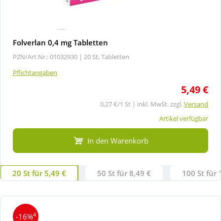
Folverlan 0,4 mg Tabletten
PZN/Art.Nr.: 01032930 |
20 St, Tabletten
Pflichtangaben
5,49 €
0,27 €/1 St | inkl. MwSt. zzgl.
Versand
Artikel verfügbar
In den Warenkorb
20 St für 5,49 €
50 St für 8,49 €
100 St für 
4
-16%