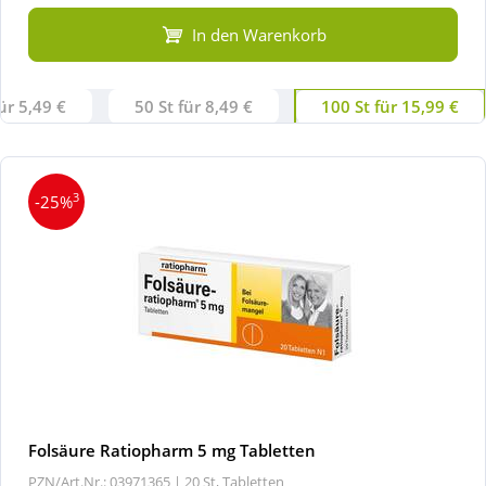
In den Warenkorb
ür 5,49 €
50 St für 8,49 €
100 St für 15,99 €
3
-25%
Folsäure Ratiopharm 5 mg Tabletten
PZN/Art.Nr.: 03971365 |
20 St, Tabletten