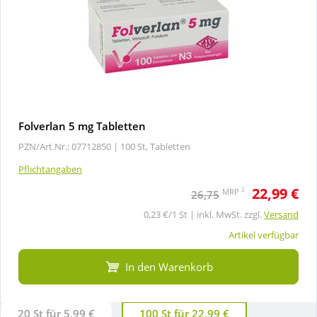
Folverlan 5 mg Tabletten
PZN/Art.Nr.: 07712850 |
100 St, Tabletten
Pflichtangaben
22,99 €
2
MRP
26,75
0,23 €/1 St | inkl. MwSt. zzgl.
Versand
Artikel verfügbar
In den Warenkorb
20 St für 5,99 €
100 St für 22,99 €