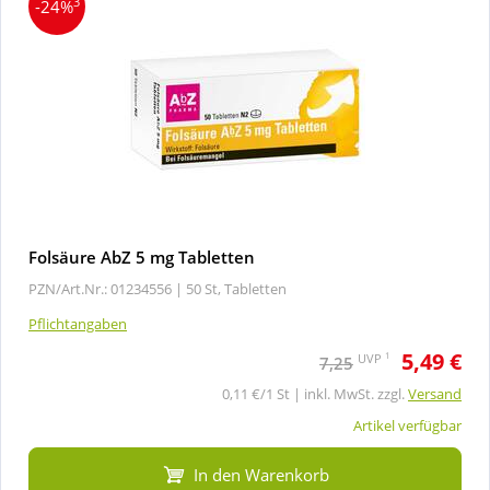
3
-24%
Folsäure AbZ 5 mg Tabletten
PZN/Art.Nr.: 01234556 |
50 St, Tabletten
Pflichtangaben
5,49 €
1
UVP
7,25
0,11 €/1 St | inkl. MwSt. zzgl.
Versand
Artikel verfügbar
In den Warenkorb