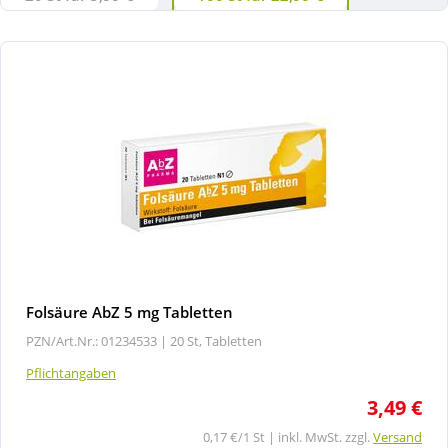
Folsäure AbZ 5 mg Tabletten
PZN/Art.Nr.: 01234533 |
20 St, Tabletten
Pflichtangaben
3,49 €
0,17 €/1 St | inkl. MwSt. zzgl.
Versand