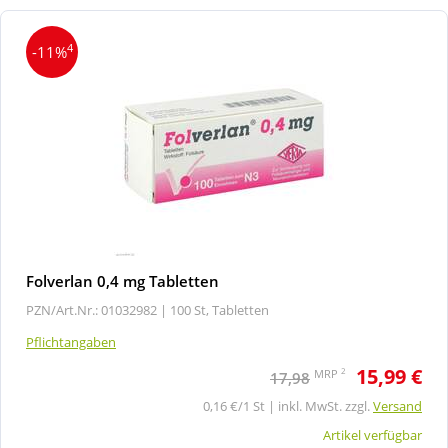
4
-11%
Folverlan 0,4 mg Tabletten
PZN/Art.Nr.: 01032982 |
100 St, Tabletten
Pflichtangaben
15,99 €
2
MRP
17,98
0,16 €/1 St | inkl. MwSt. zzgl.
Versand
Artikel verfügbar