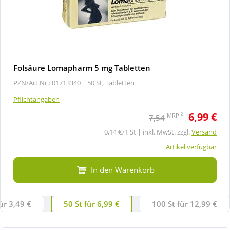
Folsäure Lomapharm 5 mg Tabletten
PZN/Art.Nr.: 01713340 |
50 St, Tabletten
Pflichtangaben
6,99 €
2
MRP
7,54
0,14 €/1 St | inkl. MwSt. zzgl.
Versand
Artikel verfügbar
In den Warenkorb
ür 3,49 €
50 St für 6,99 €
100 St für 12,99 €