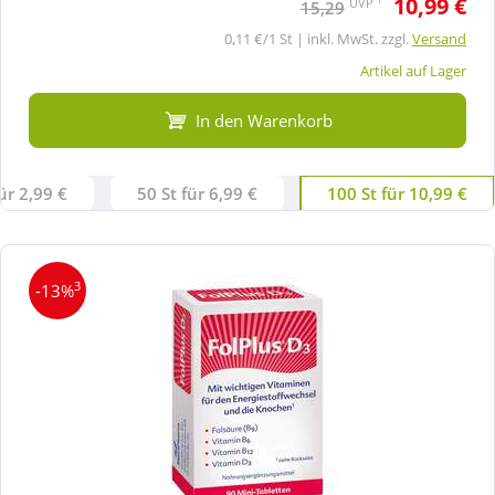
10,99 €
UVP
15,29
0,11 €/1 St | inkl. MwSt. zzgl.
Versand
Artikel auf Lager
In den Warenkorb
ür 2,99 €
50 St für 6,99 €
100 St für 10,99 €
3
-13%