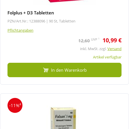
Folplus + D3 Tabletten
PZN/Art.Nr.: 12388096 |
90 St, Tabletten
Pflichtangaben
10,99 €
1
UVP
12,60
inkl. MwSt. zzgl.
Versand
Artikel verfügbar
In den Warenkorb
4
-11%