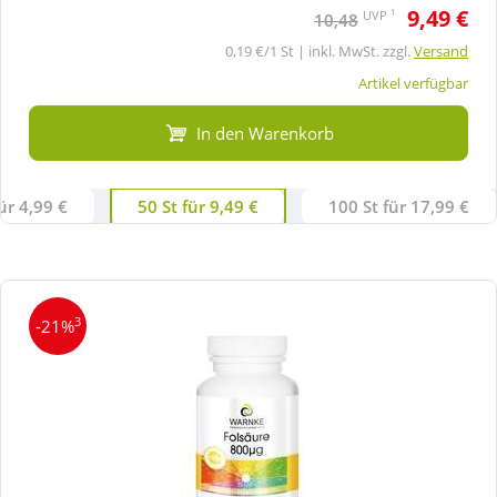
9,49 €
1
UVP
10,48
0,19 €/1 St | inkl. MwSt. zzgl.
Versand
Artikel verfügbar
In den Warenkorb
ür 4,99 €
50 St für 9,49 €
100 St für 17,99 €
3
-21%