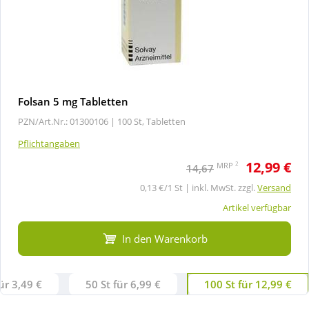
Folsan 5 mg Tabletten
PZN/Art.Nr.: 01300106 |
100 St, Tabletten
Pflichtangaben
12,99 €
2
MRP
14,67
0,13 €/1 St | inkl. MwSt. zzgl.
Versand
Artikel verfügbar
In den Warenkorb
ür 3,49 €
50 St für 6,99 €
100 St für 12,99 €