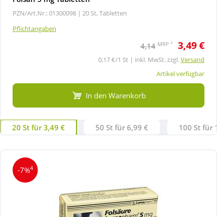
PZN/Art.Nr.: 01300098 |
20 St, Tabletten
Pflichtangaben
3,49 €
2
MRP
4,14
0,17 €/1 St | inkl. MwSt. zzgl.
Versand
Artikel verfügbar
In den Warenkorb
20 St für 3,49 €
50 St für 6,99 €
100 St für 
4
-7%