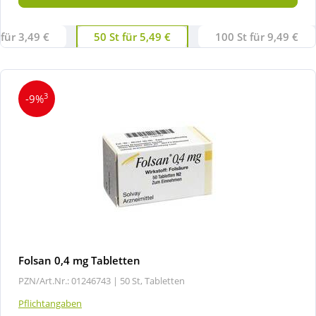
 für 3,49 €
50 St für 5,49 €
100 St für 9,49 €
3
-9%
Folsan 0,4 mg Tabletten
PZN/Art.Nr.: 01246743 |
50 St, Tabletten
Pflichtangaben