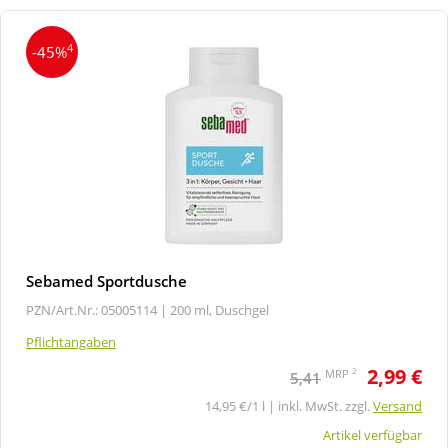
4
-45%
Sebamed Sportdusche
PZN/Art.Nr.: 05005114 |
200 ml, Duschgel
Pflichtangaben
2,99 €
2
MRP
5,41
14,95 €/1 l | inkl. MwSt. zzgl.
Versand
Artikel verfügbar