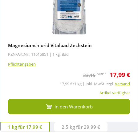
Magnesiumchlorid Vitalbad Zechstein
PZN/Art.Nr.: 11615851 |
1 kg, Bad
Pflichtangaben
17,99 €
2
MRP
23,15
17,99 €/1 kg | inkl. MwSt. zzgl.
Versand
Artikel verfügbar
In den Warenkorb
1 kg für 17,99 €
2.5 kg für 29,99 €