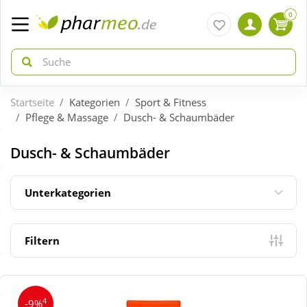
0
Startseite
Kategorien
Sport & Fitness
zurück
zurück
Pflege & Massage
Dusch- & Schaumbäder
ÜBERSICHT AKTIONEN
ÜBERSICHT KATEGORIEN
Dusch- & Schaumbäder
Aktuelle Coupons
Arzneimittel
Unterkategorien
Gratis dazu
Bio & Genuss
Filtern
Neuheiten
Diabetes
4
-9%