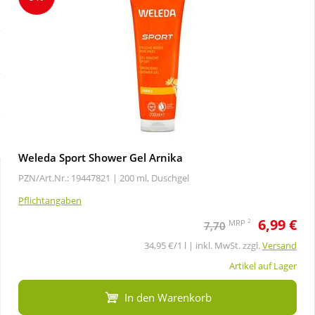
Sale
Körperpflege & Kosmetik
Schnäppchen
Liebe & Erotik
Sparsets
Mutter & Kind
Täglich gut versorgt
Nahrungsergänzung
Weleda Sport Shower Gel Arnika
PZN/Art.Nr.: 19447821 |
200 ml, Duschgel
Natur & Homöopathie
Pflichtangaben
6,99 €
Sanitätshaus
2
MRP
7,70
34,95 €/1 l | inkl. MwSt. zzgl.
Versand
Sport & Fitness
Artikel auf Lager
In den Warenkorb
Tierbedarf