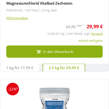
Magnesiumchlorid Vitalbad Zechstein
PZN/Art.Nr.: 12477032 |
2.5 kg, Bad
Pflichtangaben
29,99 €
2
MRP
37,75
12,00 €/1 kg | inkl. MwSt. zzgl.
Versand
Artikel verfügbar
In den Warenkorb
1 kg für 17,99 €
2.5 kg für 29,99 €
4
-22%