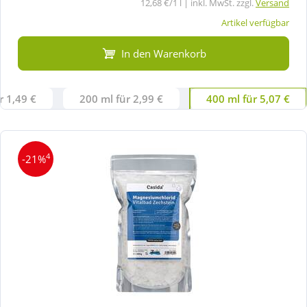
12,68 €/1 l | inkl. MwSt. zzgl.
Versand
Artikel verfügbar
In den Warenkorb
r 1,49 €
200 ml für 2,99 €
400 ml für 5,07 €
4
-21%