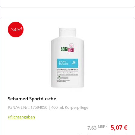
Wellness
4
-34%
Sebamed Sportdusche
PZN/Art.Nr.: 17594050 |
400 ml, Körperpflege
Pflichtangaben
5,07 €
2
MRP
7,63