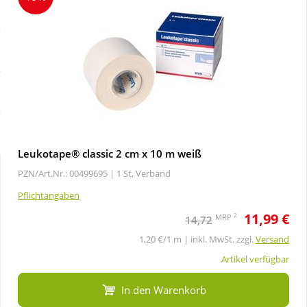
Sale
Körperpflege & Kosmetik
Schnäppchen
Liebe & Erotik
Sparsets
Mutter & Kind
Täglich gut versorgt
Nahrungsergänzung
Leukotape® classic 2 cm x 10 m weiß
PZN/Art.Nr.: 00499695 |
1 St, Verband
Natur & Homöopathie
Pflichtangaben
11,99 €
Sanitätshaus
2
MRP
14,72
1,20 €/1 m | inkl. MwSt. zzgl.
Versand
Sport & Fitness
Artikel verfügbar
In den Warenkorb
Tierbedarf