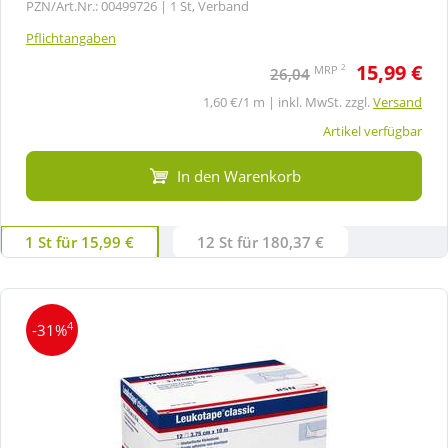
PZN/Art.Nr.: 00499726 |
1 St, Verband
Pflichtangaben
15,99 €
2
MRP
26,04
1,60 €/1 m | inkl. MwSt. zzgl.
Versand
Artikel verfügbar
In den Warenkorb
1 St für 15,99 €
12 St für 180,37 €
4
-31%