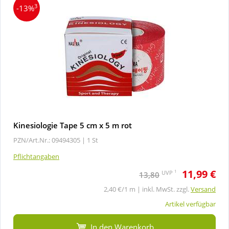
3
-13%
Kinesiologie Tape 5 cm x 5 m rot
PZN/Art.Nr.: 09494305 |
1 St
Pflichtangaben
11,99 €
1
UVP
13,80
2,40 €/1 m | inkl. MwSt. zzgl.
Versand
Artikel verfügbar
In den Warenkorb