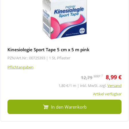
Kinesiologie Sport Tape 5 cm x 5 m pink
PZN/Art.Nr.: 00725393 |
1 St, Pflaster
Pflichtangaben
8,99 €
2
MRP
12,79
1,80 €/1 m | inkl. MwSt. zzgl.
Versand
Artikel verfügbar
In den Warenkorb