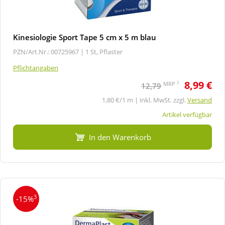
Kinesiologie Sport Tape 5 cm x 5 m blau
PZN/Art.Nr.: 00725967 |
1 St, Pflaster
Pflichtangaben
8,99 €
2
MRP
12,79
1,80 €/1 m | inkl. MwSt. zzgl.
Versand
Artikel verfügbar
In den Warenkorb
3
-15%