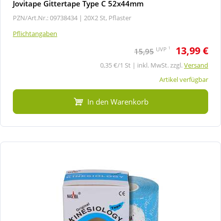
Jovitape Gittertape Type C 52x44mm
PZN/Art.Nr.: 09738434 |
20X2 St, Pflaster
Pflichtangaben
13,99 €
1
UVP
15,95
0,35 €/1 St | inkl. MwSt. zzgl.
Versand
Artikel verfügbar
In den Warenkorb