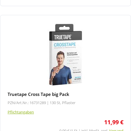
Truetape Cross Tape big Pack
PZN/Art.Nr.: 16731289 |
130 St, Pflaster
Pflichtangaben
11,99 €
0,09 €/1 St | inkl. MwSt. zzgl.
Versand