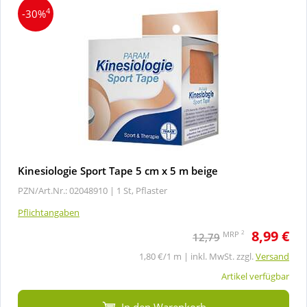
4
-30%
Kinesiologie Sport Tape 5 cm x 5 m beige
PZN/Art.Nr.: 02048910 |
1 St, Pflaster
Pflichtangaben
8,99 €
2
MRP
12,79
1,80 €/1 m | inkl. MwSt. zzgl.
Versand
Artikel verfügbar
In den Warenkorb