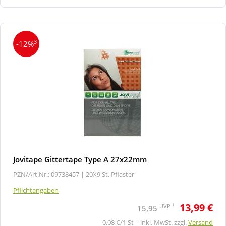
3
-12%
Jovitape Gittertape Type A 27x22mm
PZN/Art.Nr.: 09738457 |
20X9 St, Pflaster
Pflichtangaben
13,99 €
1
UVP
15,95
0,08 €/1 St | inkl. MwSt. zzgl.
Versand