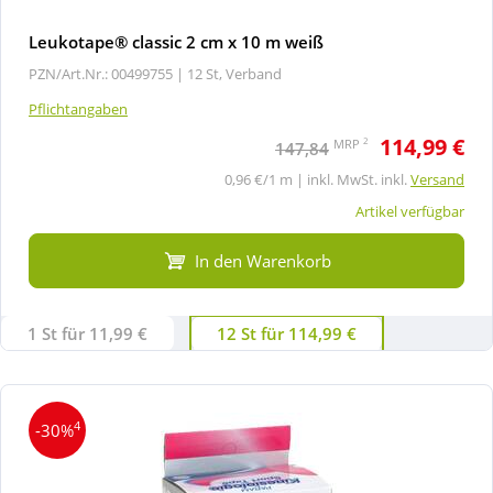
Leukotape® classic 2 cm x 10 m weiß
PZN/Art.Nr.: 00499755 |
12 St, Verband
Pflichtangaben
114,99 €
2
MRP
147,84
0,96 €/1 m | inkl. MwSt. inkl.
Versand
Artikel verfügbar
In den Warenkorb
1 St für 11,99 €
12 St für 114,99 €
4
-30%