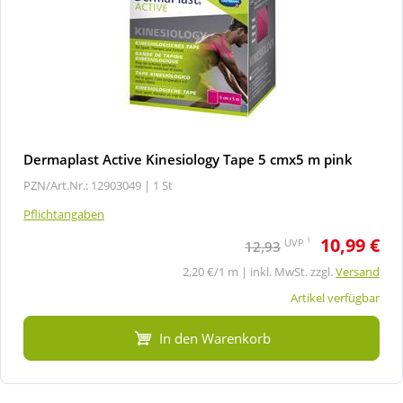
Dermaplast Active Kinesiology Tape 5 cmx5 m pink
PZN/Art.Nr.: 12903049 |
1 St
Pflichtangaben
10,99 €
1
UVP
12,93
2,20 €/1 m | inkl. MwSt. zzgl.
Versand
Artikel verfügbar
In den Warenkorb