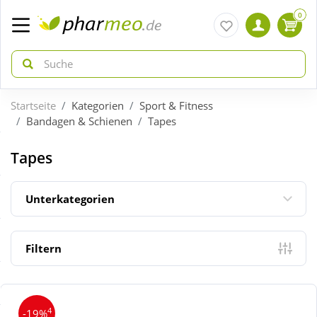
0
Startseite
Kategorien
Sport & Fitness
zurück
zurück
Bandagen & Schienen
Tapes
ÜBERSICHT AKTIONEN
ÜBERSICHT KATEGORIEN
Tapes
Aktuelle Coupons
Arzneimittel
Unterkategorien
Gratis dazu
Bio & Genuss
Filtern
Neuheiten
Diabetes
4
-19%