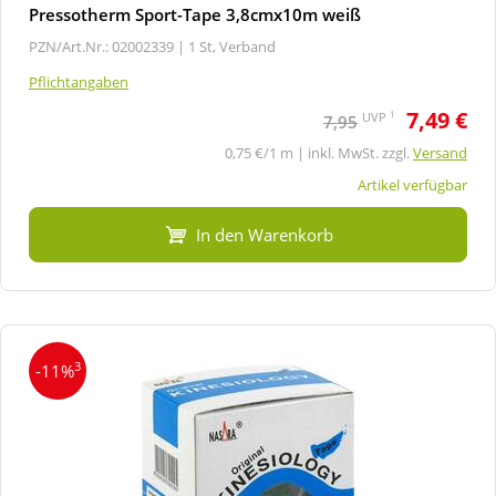
Pressotherm Sport-Tape 3,8cmx10m weiß
PZN/Art.Nr.: 02002339 |
1 St, Verband
Pflichtangaben
7,49 €
1
UVP
7,95
0,75 €/1 m | inkl. MwSt. zzgl.
Versand
Artikel verfügbar
In den Warenkorb
3
-11%