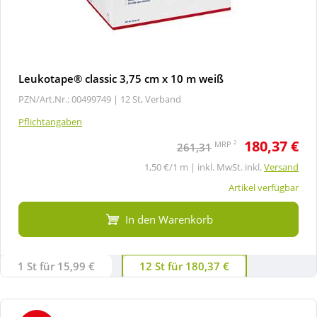
Leukotape® classic 3,75 cm x 10 m weiß
PZN/Art.Nr.: 00499749 |
12 St, Verband
Pflichtangaben
180,37 €
2
MRP
261,31
1,50 €/1 m | inkl. MwSt. inkl.
Versand
Artikel verfügbar
In den Warenkorb
1 St für 15,99 €
12 St für 180,37 €