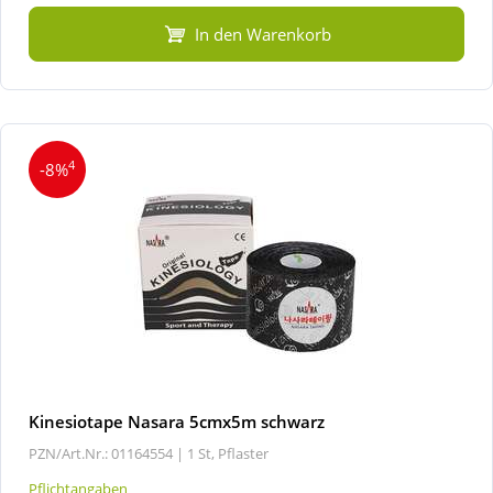
In den Warenkorb
4
-8%
Kinesiotape Nasara 5cmx5m schwarz
PZN/Art.Nr.: 01164554 |
1 St, Pflaster
Pflichtangaben