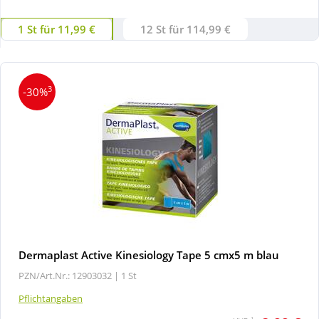
1 St für 11,99 €
12 St für 114,99 €
Wellness
3
-30%
Dermaplast Active Kinesiology Tape 5 cmx5 m blau
PZN/Art.Nr.: 12903032 |
1 St
Pflichtangaben
1