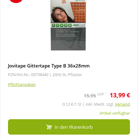
Jovitape Gittertape Type B 36x28mm
PZN/Art.Nr.: 09738440 |
20X6 St, Pflaster
Pflichtangaben
13,99 €
1
UVP
15,95
0,12 €/1 St | inkl. MwSt. zzgl.
Versand
Artikel verfügbar
In den Warenkorb