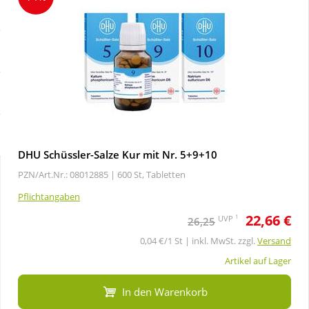
Sale
Körperpflege & Kosmetik
Schnäppchen
Liebe & Erotik
Sparsets
Mutter & Kind
Täglich gut versorgt
Nahrungsergänzung
DHU Schüssler-Salze Kur mit Nr. 5+9+10
PZN/Art.Nr.: 08012885 |
600 St, Tabletten
Natur & Homöopathie
Pflichtangaben
22,66 €
Sanitätshaus
1
UVP
26,25
0,04 €/1 St | inkl. MwSt. zzgl.
Versand
Sport & Fitness
Artikel auf Lager
In den Warenkorb
Tierbedarf