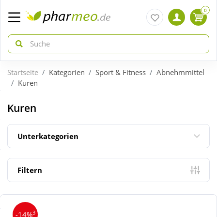
0
Startseite
Kategorien
Sport & Fitness
Abnehmmittel
zurück
zurück
Kuren
ÜBERSICHT AKTIONEN
ÜBERSICHT KATEGORIEN
Kuren
Aktuelle Coupons
Arzneimittel
Unterkategorien
Gratis dazu
Bio & Genuss
Filtern
Neuheiten
Diabetes
3
-14%