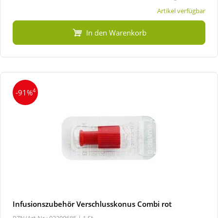
Artikel verfügbar
In den Warenkorb
4
-91%
Infusionszubehör Verschlusskonus Combi rot
PZN/Art.Nr.: 03200685 |
1 St