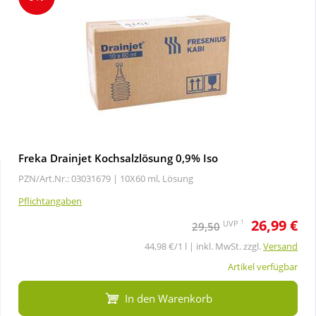
Sale
Körperpflege & Kosmetik
Schnäppchen
Liebe & Erotik
Sparsets
Mutter & Kind
Täglich gut versorgt
Nahrungsergänzung
Freka Drainjet Kochsalzlösung 0,9% Iso
PZN/Art.Nr.: 03031679 |
10X60 ml, Lösung
Natur & Homöopathie
Pflichtangaben
26,99 €
Sanitätshaus
1
UVP
29,50
44,98 €/1 l | inkl. MwSt. zzgl.
Versand
Sport & Fitness
Artikel verfügbar
In den Warenkorb
Tierbedarf