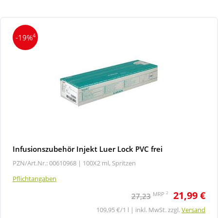
4
-19%
Infusionszubehör Injekt Luer Lock PVC frei
PZN/Art.Nr.: 00610968 |
100X2 ml, Spritzen
Pflichtangaben
21,99 €
2
MRP
27,23
109,95 €/1 l | inkl. MwSt. zzgl.
Versand