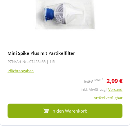
Mini Spike Plus mit Partikelfilter
PZN/Art.Nr.: 07423465 |
1 St
Pflichtangaben
2,99 €
2
MRP
5,27
inkl. MwSt. zzgl.
Versand
Artikel verfügbar
In den Warenkorb