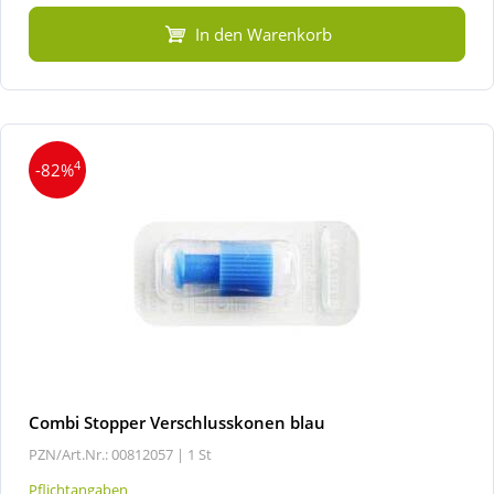
In den Warenkorb
4
-82%
Combi Stopper Verschlusskonen blau
PZN/Art.Nr.: 00812057 |
1 St
Pflichtangaben