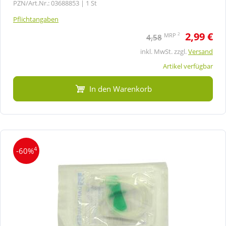
PZN/Art.Nr.: 03688853 |
1 St
Pflichtangaben
2,99 €
2
MRP
4,58
inkl. MwSt. zzgl.
Versand
Artikel verfügbar
In den Warenkorb
4
-60%