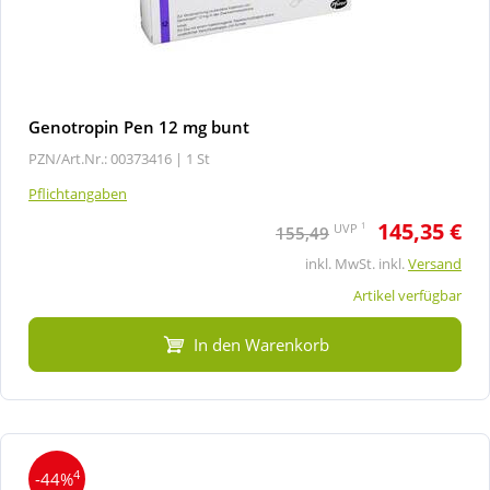
Genotropin Pen 12 mg bunt
PZN/Art.Nr.: 00373416 |
1 St
Pflichtangaben
145,35 €
1
UVP
155,49
inkl. MwSt. inkl.
Versand
Artikel verfügbar
In den Warenkorb
4
-44%