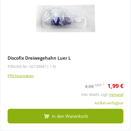
Discofix Dreiwegehahn Luer L
PZN/Art.Nr.: 02133047 |
1 St
Pflichtangaben
1,99 €
2
MRP
4,08
inkl. MwSt. zzgl.
Versand
Artikel verfügbar
In den Warenkorb