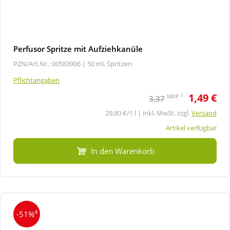
Perfusor Spritze mit Aufziehkanüle
PZN/Art.Nr.: 00583906 |
50 ml, Spritzen
Pflichtangaben
1,49 €
2
MRP
3,37
29,80 €/1 l | inkl. MwSt. zzgl.
Versand
Artikel verfügbar
In den Warenkorb
4
-51%