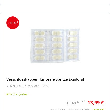
4
-10%
Verschlusskappen für orale Spritze Exadoral
PZN/Art.Nr.: 10272797 |
30 St
Pflichtangaben
13,99 €
2
MRP
15,49
0,47 €/1 St | inkl. MwSt. zzgl.
Versand