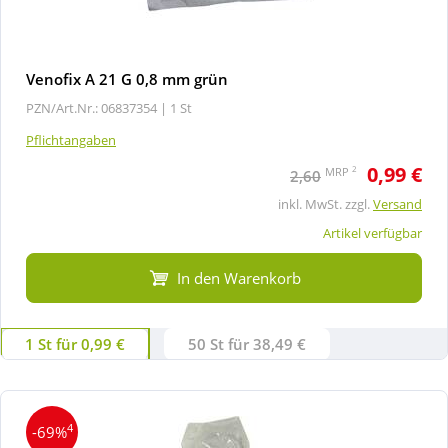
Venofix A 21 G 0,8 mm grün
PZN/Art.Nr.: 06837354 |
1 St
Pflichtangaben
0,99 €
2
MRP
2,60
inkl. MwSt. zzgl.
Versand
Artikel verfügbar
In den Warenkorb
1 St für 0,99 €
50 St für 38,49 €
4
-69%