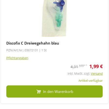
Discofix C Dreiwegehahn blau
PZN/Art.Nr.: 03672131 |
1 St
Pflichtangaben
1,99 €
2
MRP
4,31
inkl. MwSt. zzgl.
Versand
Artikel verfügbar
In den Warenkorb