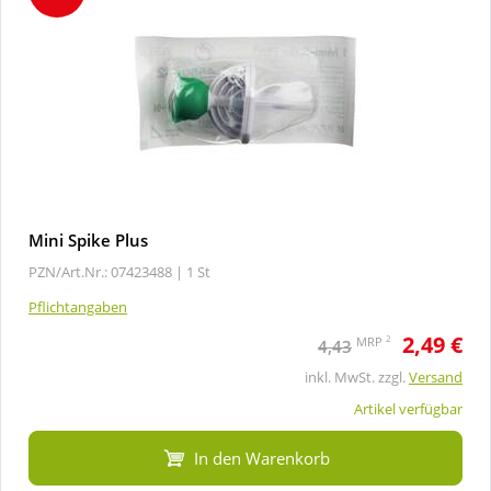
Mini Spike Plus
PZN/Art.Nr.: 07423488 |
1 St
Pflichtangaben
2,49 €
2
MRP
4,43
inkl. MwSt. zzgl.
Versand
Artikel verfügbar
In den Warenkorb