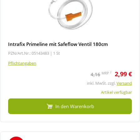
Intrafix Primeline mit Safeflow Ventil 180cm
PZN/Art.Nr.: 05143483 |
1 St
Pflichtangaben
2,99 €
2
MRP
4,16
inkl. MwSt. zzgl.
Versand
Artikel verfügbar
In den Warenkorb