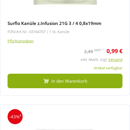
Surflo Kanüle z.Infusion 21G 3 / 4 0,8x19mm
PZN/Art.Nr.: 03164707 |
1 St, Kanüle
Pflichtangaben
0,99 €
2
MRP
2,49
inkl. MwSt. zzgl.
Versand
Artikel verfügbar
In den Warenkorb
4
-43%