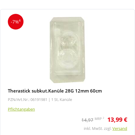
4
-7%
Therastick subkut.Kanüle 28G 12mm 60cm
PZN/Art.Nr.: 06191981 |
1 St, Kanüle
Pflichtangaben
13,99 €
2
MRP
14,97
inkl. MwSt. zzgl.
Versand