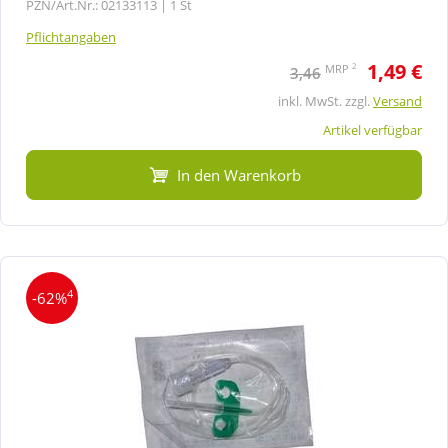
PZN/Art.Nr.: 02133113 |
1 St
Pflichtangaben
1,49 €
2
MRP
3,46
inkl. MwSt. zzgl.
Versand
Artikel verfügbar
In den Warenkorb
4
-62%