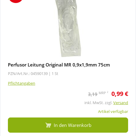
Perfusor Leitung Original MR 0,9x1,9mm 75cm
PZN/Art.Nr.: 04590139 |
1 St
Pflichtangaben
0,99 €
2
MRP
3,19
inkl. MwSt. zzgl.
Versand
Artikel verfügbar
In den Warenkorb