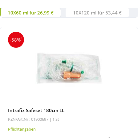
10X60 ml für 26,99 €
10X120 ml für 53,44 €
Wellness
4
-58%
Intrafix Safeset 180cm LL
PZN/Art.Nr.: 01900697 |
1 St
Pflichtangaben
2