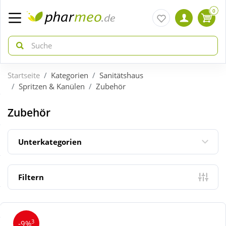
0
Startseite
Kategorien
Sanitätshaus
zurück
zurück
Spritzen & Kanülen
Zubehör
ÜBERSICHT AKTIONEN
ÜBERSICHT KATEGORIEN
Zubehör
Aktuelle Coupons
Arzneimittel
Unterkategorien
Gratis dazu
Bio & Genuss
Filtern
Neuheiten
Diabetes
3
-9%