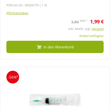
PZN/Art.Nr.: 00426779 |
1 St
Pflichtangaben
1,99 €
2
MRP
3,80
inkl. MwSt. zzgl.
Versand
Artikel verfügbar
In den Warenkorb
4
-56%