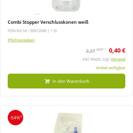
Combi Stopper Verschlusskonen weiß
PZN/Art.Nr.: 00812040 |
1 St
Pflichtangaben
0,40 €
2
MRP
2,27
inkl. MwSt. zzgl.
Versand
Artikel verfügbar
In den Warenkorb
4
-54%