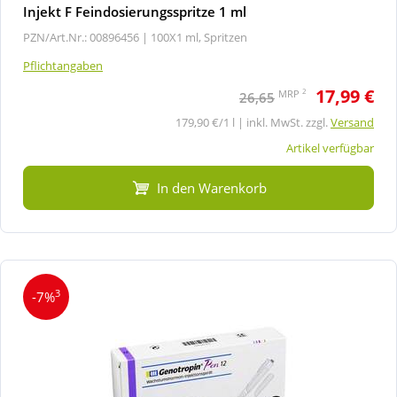
Injekt F Feindosierungsspritze 1 ml
PZN/Art.Nr.: 00896456 |
100X1 ml, Spritzen
Pflichtangaben
17,99 €
2
MRP
26,65
179,90 €/1 l | inkl. MwSt. zzgl.
Versand
Artikel verfügbar
In den Warenkorb
3
-7%