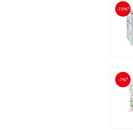
4
-19%
4
-7%