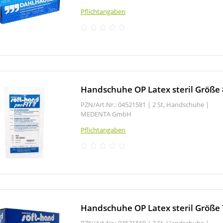
Pflichtangaben
Handschuhe OP Latex steril Größe 
PZN/Art.Nr.: 04521581 |
2 St, Handschuhe
|
MEDENTA GmbH
Pflichtangaben
Handschuhe OP Latex steril Größe 
PZN/Art.Nr.: 04521569 |
2 St, Handschuhe
|