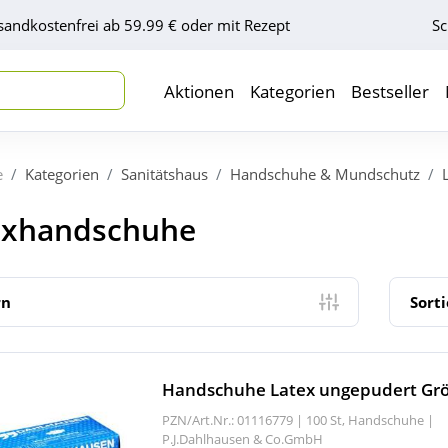
sandkostenfrei ab 59.99 € oder mit Rezept
Sc
Aktionen
Kategorien
Bestseller
e
Kategorien
Sanitätshaus
Handschuhe & Mundschutz
exhandschuhe
rn
Sort
Handschuhe Latex ungepudert Grö
PZN/Art.Nr.: 01116779 |
100 St, Handschuhe
|
P.J.Dahlhausen & Co.GmbH