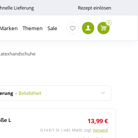
hnelle Lieferung
Rezept einlösen
0
Marken
Themen
Sale
Latexhandschuhe
ierung
Beliebtheit
ße L
13,99 €
0,14 €/1 St | inkl. MwSt. zzgl.
Versand