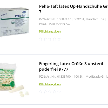
Peha-Taft latex Op-Handschuhe G
7
PZN/Art.Nr.: 10387477 |
50X2 St, Handschuhe
|
PAUL HARTMANN AG
Pflichtangaben
Fingerling Latex Größe 3 unsteril
puderfrei 9777
PZN/Art.Nr.: 01333790 |
100 St
|
Meditrade Gm
Pflichtangaben