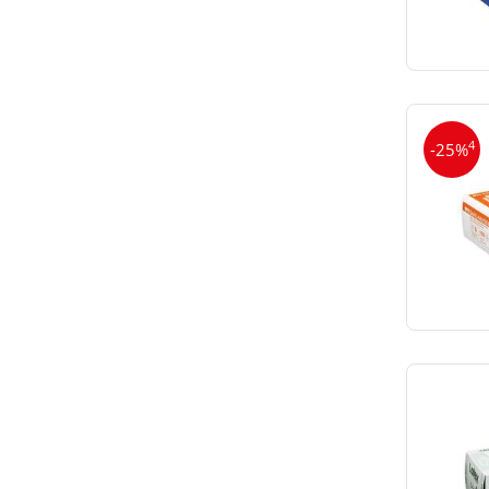
4
-25%