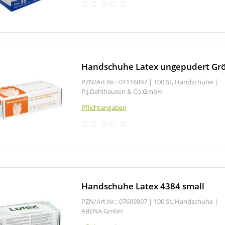
Handschuhe Latex ungepudert Grö
PZN/Art.Nr.: 01116897 |
100 St, Handschuhe
|
P.J.Dahlhausen & Co.GmbH
Pflichtangaben
Handschuhe Latex 4384 small
PZN/Art.Nr.: 07609997 |
100 St, Handschuhe
|
ABENA GmbH