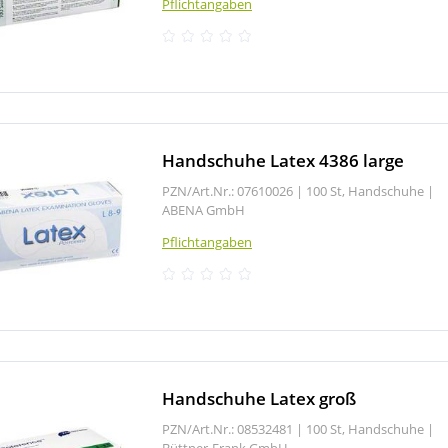
Pflichtangaben
Handschuhe Latex 4386 large
PZN/Art.Nr.: 07610026 |
100 St, Handschuhe
|
ABENA GmbH
Pflichtangaben
Handschuhe Latex groß
PZN/Art.Nr.: 08532481 |
100 St, Handschuhe
|
Büttner-Frank GmbH