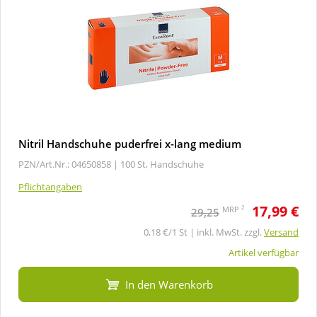
Nitril Handschuhe puderfrei x-lang medium
PZN/Art.Nr.: 04650858 |
100 St, Handschuhe
Pflichtangaben
17,99 €
2
MRP
29,25
0,18 €/1 St | inkl. MwSt. zzgl.
Versand
Artikel verfügbar
In den Warenkorb