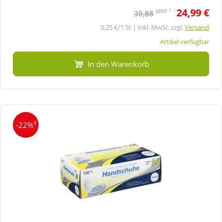
24,99 €
2
MRP
30,88
0,25 €/1 St | inkl. MwSt. zzgl.
Versand
Artikel verfügbar
In den Warenkorb
4
-22%