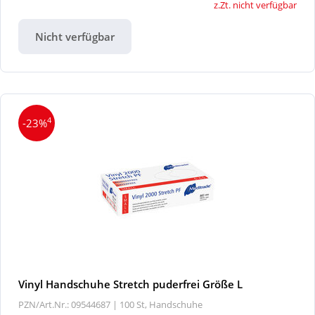
z.Zt. nicht verfügbar
Nicht verfügbar
4
-23%
Vinyl Handschuhe Stretch puderfrei Größe L
PZN/Art.Nr.: 09544687 |
100 St, Handschuhe