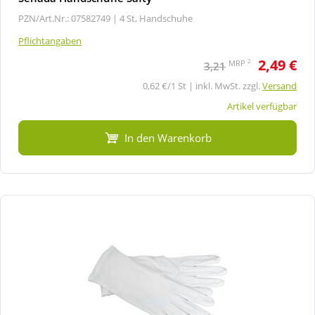
PZN/Art.Nr.: 07582749 |
4 St, Handschuhe
Pflichtangaben
2,49 €
2
MRP
3,21
0,62 €/1 St | inkl. MwSt. zzgl.
Versand
Artikel verfügbar
In den Warenkorb