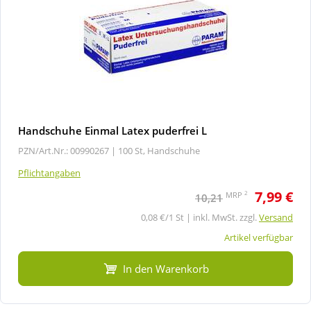
Handschuhe Einmal Latex puderfrei L
PZN/Art.Nr.: 00990267 |
100 St, Handschuhe
Pflichtangaben
7,99 €
2
MRP
10,21
0,08 €/1 St | inkl. MwSt. zzgl.
Versand
Artikel verfügbar
In den Warenkorb