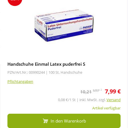
Sale
Körperpflege & Kosmetik
Schnäppchen
Liebe & Erotik
Sparsets
Mutter & Kind
Täglich gut versorgt
Nahrungsergänzung
Handschuhe Einmal Latex puderfrei S
PZN/Art.Nr.: 00990244 |
100 St, Handschuhe
Natur & Homöopathie
Pflichtangaben
7,99 €
Sanitätshaus
2
MRP
10,21
0,08 €/1 St | inkl. MwSt. zzgl.
Versand
Sport & Fitness
Artikel verfügbar
In den Warenkorb
Tierbedarf