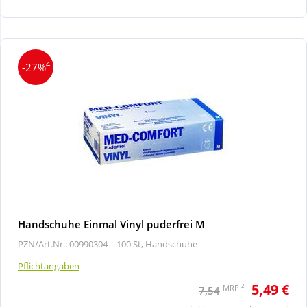
Wellness
4
-27%
Handschuhe Einmal Vinyl puderfrei M
PZN/Art.Nr.: 00990304 |
100 St, Handschuhe
Pflichtangaben
5,49 €
2
MRP
7,54