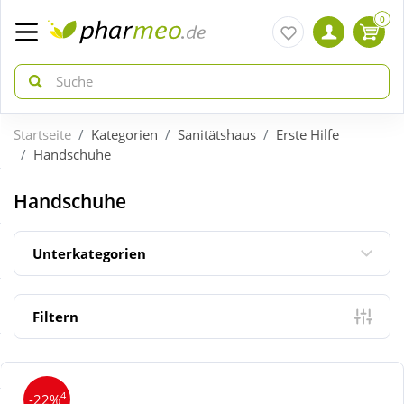
0
Startseite
Kategorien
Sanitätshaus
Erste Hilfe
zurück
zurück
Handschuhe
ÜBERSICHT AKTIONEN
ÜBERSICHT KATEGORIEN
Handschuhe
Aktuelle Coupons
Arzneimittel
Unterkategorien
Gratis dazu
Bio & Genuss
Filtern
Neuheiten
Diabetes
4
-22%