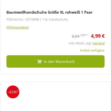
Baumwollhandschuhe Größe XL rohweiß 1 Paar
PZN/Art.Nr.: 16718998 |
1 St, Handschuhe
Pflichtangaben
4,99 €
2
MRP
5,59
inkl. MwSt. zzgl.
Versand
Artikel verfügbar
In den Warenkorb
4
-43%