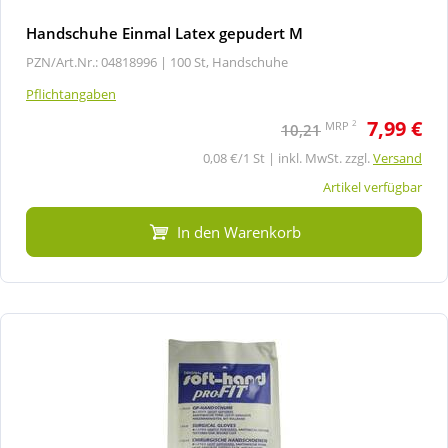
Handschuhe Einmal Latex gepudert M
PZN/Art.Nr.: 04818996 |
100 St, Handschuhe
Pflichtangaben
7,99 €
2
MRP
10,21
0,08 €/1 St | inkl. MwSt. zzgl.
Versand
Artikel verfügbar
In den Warenkorb