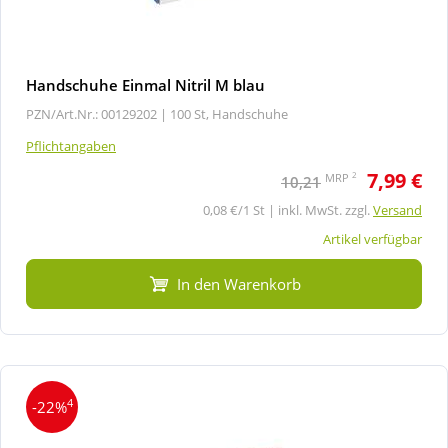
Handschuhe Einmal Nitril M blau
PZN/Art.Nr.: 00129202 |
100 St, Handschuhe
Pflichtangaben
7,99 €
2
MRP
10,21
0,08 €/1 St | inkl. MwSt. zzgl.
Versand
Artikel verfügbar
In den Warenkorb
4
-22%