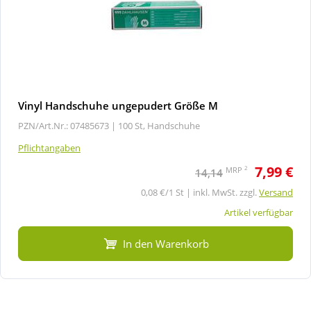
Vinyl Handschuhe ungepudert Größe M
PZN/Art.Nr.: 07485673 |
100 St, Handschuhe
Pflichtangaben
7,99 €
2
MRP
14,14
0,08 €/1 St | inkl. MwSt. zzgl.
Versand
Artikel verfügbar
In den Warenkorb