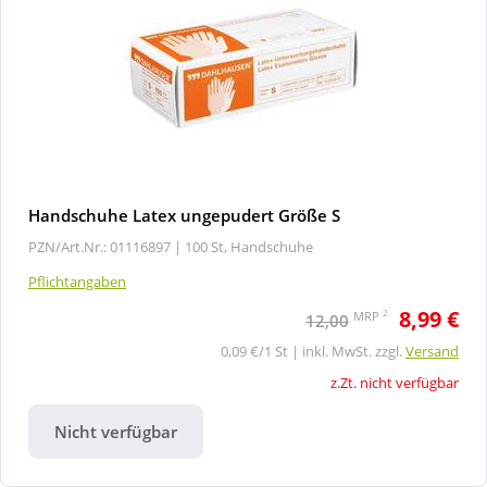
Handschuhe Latex ungepudert Größe S
PZN/Art.Nr.: 01116897 |
100 St, Handschuhe
Pflichtangaben
8,99 €
2
MRP
12,00
0,09 €/1 St | inkl. MwSt. zzgl.
Versand
z.Zt. nicht verfügbar
Nicht verfügbar