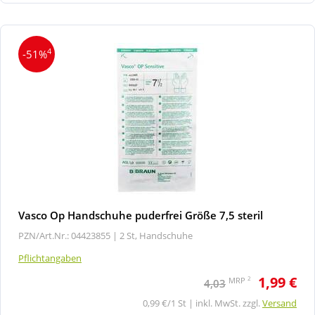
4
-51%
Vasco Op Handschuhe puderfrei Größe 7,5 steril
PZN/Art.Nr.: 04423855 |
2 St, Handschuhe
Pflichtangaben
1,99 €
2
MRP
4,03
0,99 €/1 St | inkl. MwSt. zzgl.
Versand