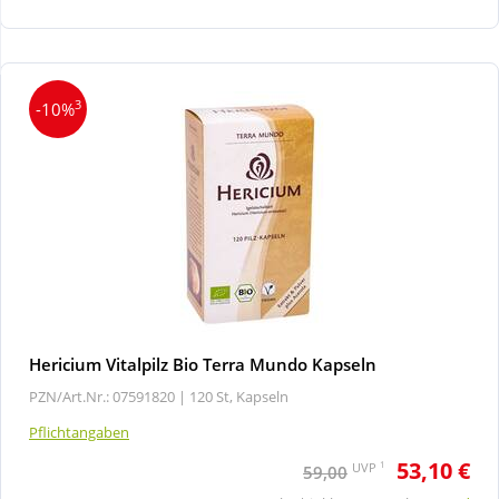
Wellness
3
-10%
Hericium Vitalpilz Bio Terra Mundo Kapseln
PZN/Art.Nr.: 07591820 |
120 St, Kapseln
Pflichtangaben
53,10 €
1
UVP
59,00