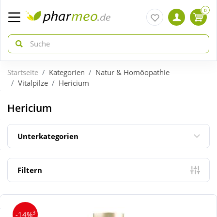
0
Startseite
Kategorien
Natur & Homöopathie
zurück
zurück
Vitalpilze
Hericium
ÜBERSICHT AKTIONEN
ÜBERSICHT KATEGORIEN
Hericium
Aktuelle Coupons
Arzneimittel
Unterkategorien
Gratis dazu
Bio & Genuss
Filtern
Neuheiten
Diabetes
3
-14%