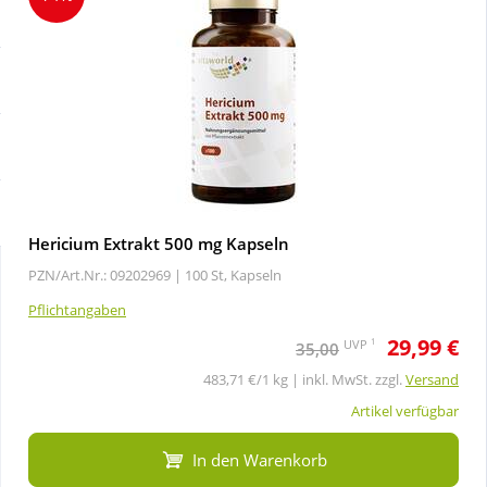
Sale
Körperpflege & Kosmetik
Schnäppchen
Liebe & Erotik
Sparsets
Mutter & Kind
Täglich gut versorgt
Nahrungsergänzung
Hericium Extrakt 500 mg Kapseln
PZN/Art.Nr.: 09202969 |
100 St, Kapseln
Natur & Homöopathie
Pflichtangaben
29,99 €
Sanitätshaus
1
UVP
35,00
483,71 €/1 kg | inkl. MwSt. zzgl.
Versand
Sport & Fitness
Artikel verfügbar
In den Warenkorb
Tierbedarf