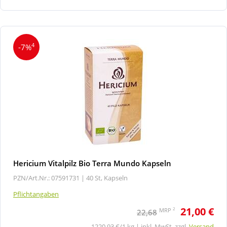
4
-7%
Hericium Vitalpilz Bio Terra Mundo Kapseln
PZN/Art.Nr.: 07591731 |
40 St, Kapseln
Pflichtangaben
21,00 €
2
MRP
22,68
1220,93 €/1 kg | inkl. MwSt. zzgl.
Versand