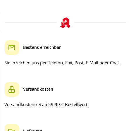
Sale
Körperpflege & Kosmetik
Schnäppchen
Liebe & Erotik
Sparsets
Mutter & Kind
Bestens erreichbar
Täglich gut versorgt
Nahrungsergänzung
Sie erreichen uns per Telefon, Fax, Post, E-Mail oder Chat.
Natur & Homöopathie
Versandkosten
Sanitätshaus
Versandkostenfrei ab 59.99 € Bestellwert.
Sport & Fitness
Tierbedarf
Lieferung