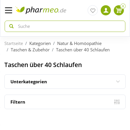
0
Startseite
Kategorien
Natur & Homöopathie
zurück
zurück
Taschen & Zubehör
Taschen über 40 Schlaufen
ÜBERSICHT AKTIONEN
ÜBERSICHT KATEGORIEN
Taschen über 40 Schlaufen
Aktuelle Coupons
Arzneimittel
Unterkategorien
Gratis dazu
Bio & Genuss
Filtern
Neuheiten
Diabetes