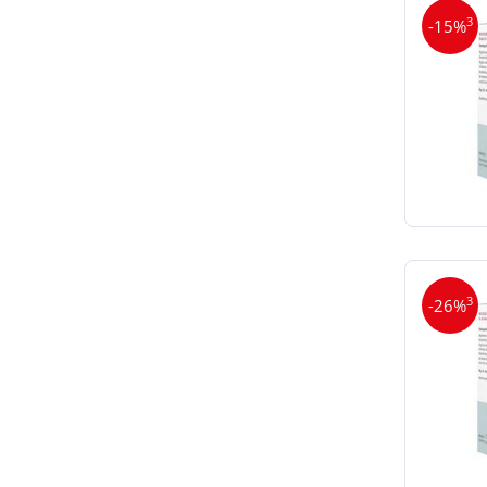
3
-15%
3
-26%