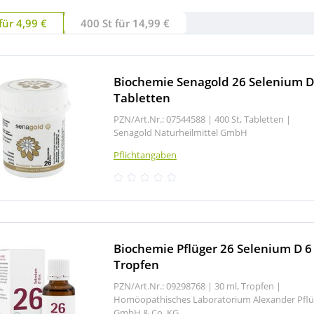
für 4,99 €
400 St für 14,99 €
Biochemie Senagold 26 Selenium D
Tabletten
PZN/Art.Nr.: 07544588 |
400 St, Tabletten
|
Senagold Naturheilmittel GmbH
Pflichtangaben
Biochemie Pflüger 26 Selenium D 6
Tropfen
PZN/Art.Nr.: 09298768 |
30 ml, Tropfen
|
Homöopathisches Laboratorium Alexander Pflü
GmbH & Co. KG