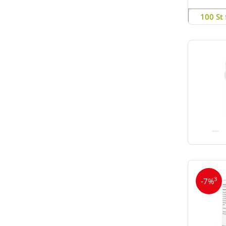
100 St 
3
-7%