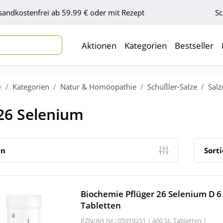
sandkostenfrei ab 59.99 € oder mit Rezept
Sc
Aktionen
Kategorien
Bestseller
e
Kategorien
Natur & Homöopathie
Schüßler-Salze
Salz
 26 Selenium
rn
Sort
Biochemie Pflüger 26 Selenium D 6
Tabletten
PZN/Art.Nr.: 05919251 |
400 St, Tabletten
|