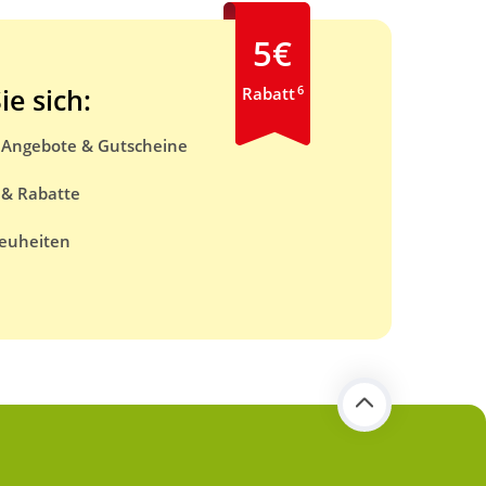
5€
6
ie sich:
Rabatt
e Angebote & Gutscheine
 & Rabatte
euheiten