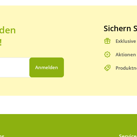
Sichern S
 den
!
Exklusiv
Aktionen
Anmelden
Produktn
ns
Service