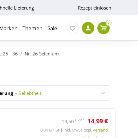
hnelle Lieferung
Rezept einlösen
0
Marken
Themen
Sale
e 25 - 36
Nr. 26 Selenium
ierung
Beliebtheit
14,99 €
1
UVP
19,50
0,04 €/1 St | inkl. MwSt. zzgl.
Versand