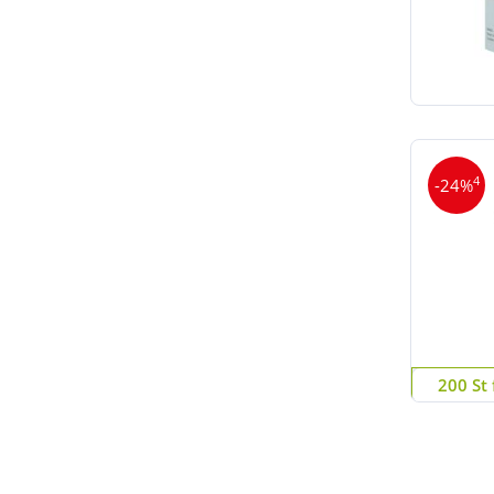
4
-24%
200 St 