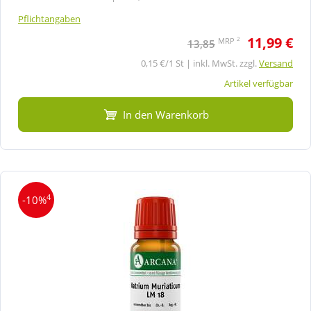
Pflichtangaben
11,99 €
2
MRP
13,85
0,15 €/1 St | inkl. MwSt. zzgl.
Versand
Artikel verfügbar
In den Warenkorb
4
-10%