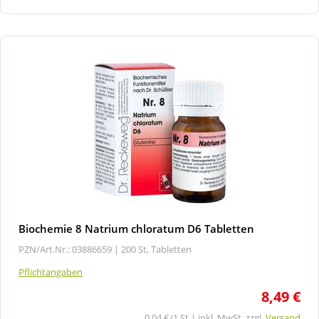
Biochemie 8 Natrium chloratum D6 Tabletten
PZN/Art.Nr.: 03886659 |
200 St, Tabletten
Pflichtangaben
8,49 €
0,04 €/1 St | inkl. MwSt. zzgl.
Versand