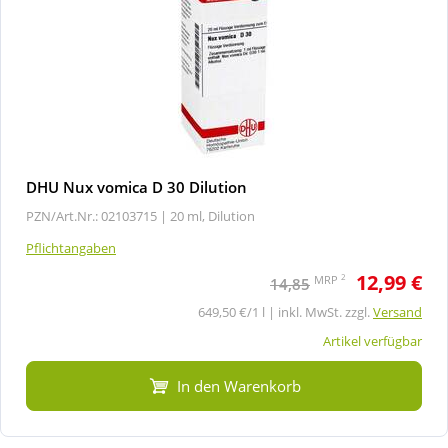
DHU Nux vomica D 30 Dilution
PZN/Art.Nr.: 02103715 |
20 ml, Dilution
Pflichtangaben
12,99 €
2
MRP
14,85
649,50 €/1 l | inkl. MwSt. zzgl.
Versand
Artikel verfügbar
In den Warenkorb