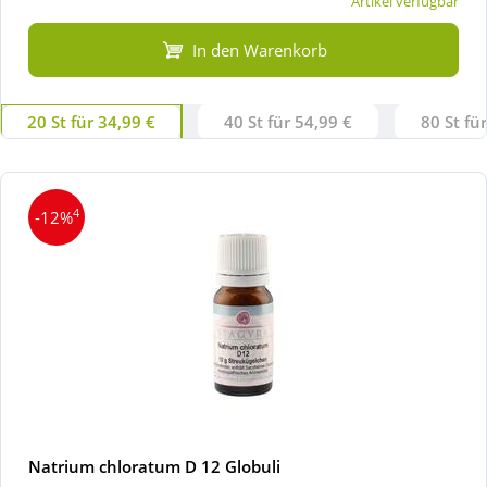
Artikel verfügbar
In den Warenkorb
20 St für 34,99 €
40 St für 54,99 €
80 St fü
4
-12%
Natrium chloratum D 12 Globuli