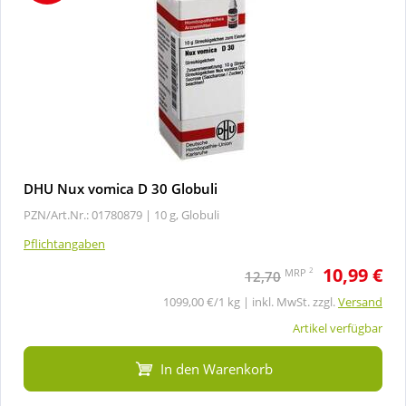
DHU Nux vomica D 30 Globuli
PZN/Art.Nr.: 01780879 |
10 g, Globuli
Pflichtangaben
10,99 €
2
MRP
12,70
1099,00 €/1 kg | inkl. MwSt. zzgl.
Versand
Artikel verfügbar
In den Warenkorb