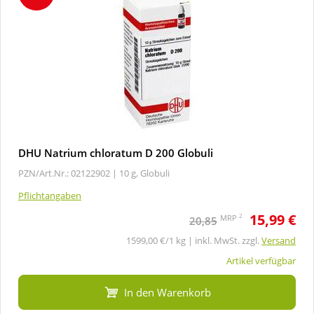
DHU Natrium chloratum D 200 Globuli
PZN/Art.Nr.: 02122902 |
10 g, Globuli
Pflichtangaben
15,99 €
2
MRP
20,85
1599,00 €/1 kg | inkl. MwSt. zzgl.
Versand
Artikel verfügbar
In den Warenkorb