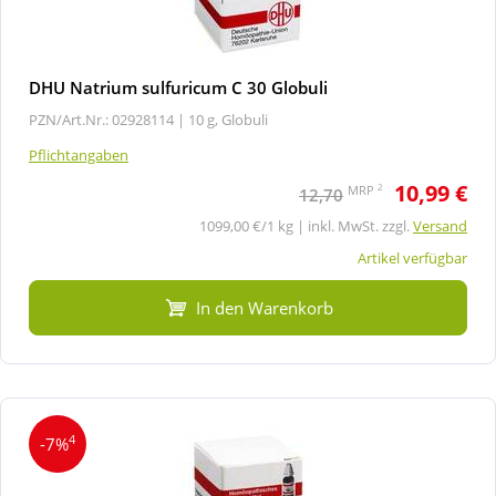
DHU Natrium sulfuricum C 30 Globuli
PZN/Art.Nr.: 02928114 |
10 g, Globuli
Pflichtangaben
10,99 €
2
MRP
12,70
1099,00 €/1 kg | inkl. MwSt. zzgl.
Versand
Artikel verfügbar
In den Warenkorb
4
-7%