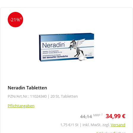
4
-21%
Neradin Tabletten
PZN/Art.Nr.: 11024340 |
20 St, Tabletten
Pflichtangaben
34,99 €
2
MRP
44,14
1,75 €/1 St | inkl. MwSt. zzgl.
Versand