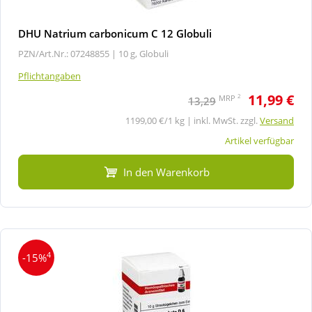
DHU Natrium carbonicum C 12 Globuli
PZN/Art.Nr.: 07248855 |
10 g, Globuli
Pflichtangaben
11,99 €
2
MRP
13,29
1199,00 €/1 kg | inkl. MwSt. zzgl.
Versand
Artikel verfügbar
In den Warenkorb
4
-15%