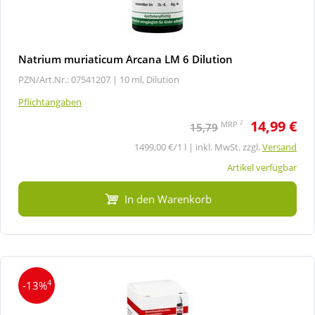
Natrium muriaticum Arcana LM 6 Dilution
PZN/Art.Nr.: 07541207 |
10 ml, Dilution
Pflichtangaben
14,99 €
2
MRP
15,79
1499,00 €/1 l | inkl. MwSt. zzgl.
Versand
Artikel verfügbar
In den Warenkorb
4
-13%