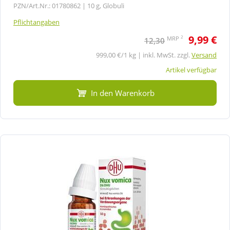
PZN/Art.Nr.: 01780862 |
10 g, Globuli
Pflichtangaben
9,99 €
2
MRP
12,30
999,00 €/1 kg | inkl. MwSt. zzgl.
Versand
Artikel verfügbar
In den Warenkorb