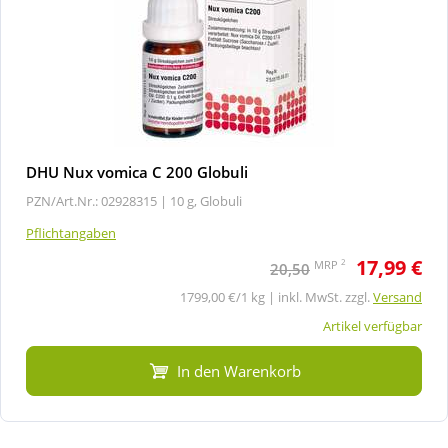
DHU Nux vomica C 200 Globuli
PZN/Art.Nr.: 02928315 |
10 g, Globuli
Pflichtangaben
17,99 €
2
MRP
20,50
1799,00 €/1 kg | inkl. MwSt. zzgl.
Versand
Artikel verfügbar
In den Warenkorb