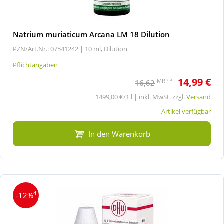
Natrium muriaticum Arcana LM 18 Dilution
PZN/Art.Nr.: 07541242 |
10 ml, Dilution
Pflichtangaben
14,99 €
2
MRP
16,62
1499,00 €/1 l | inkl. MwSt. zzgl.
Versand
Artikel verfügbar
In den Warenkorb
4
-12%