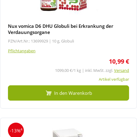
Nux vomica D6 DHU Globuli bei Erkrankung der
Verdauungsorgane
PZN/Art.Nr.: 13699929 |
10 g, Globuli
Pflichtangaben
10,99 €
1099,00 €/1 kg | inkl. MwSt. zzgl.
Versand
Artikel verfügbar
In den Warenkorb
4
-13%