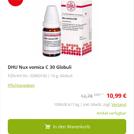
Sale
Körperpflege & Kosmetik
Schnäppchen
Liebe & Erotik
Sparsets
Mutter & Kind
Täglich gut versorgt
Nahrungsergänzung
DHU Nux vomica C 30 Globuli
PZN/Art.Nr.: 02803192 |
10 g, Globuli
Natur & Homöopathie
Pflichtangaben
10,99 €
Sanitätshaus
2
MRP
12,78
1099,00 €/1 kg | inkl. MwSt. zzgl.
Versand
Sport & Fitness
Artikel verfügbar
In den Warenkorb
Tierbedarf