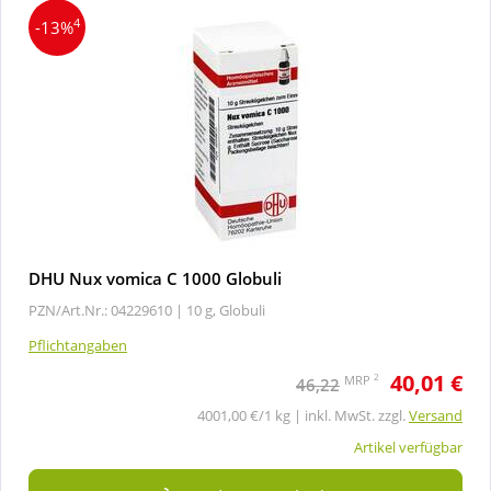
4
-13%
DHU Nux vomica C 1000 Globuli
PZN/Art.Nr.: 04229610 |
10 g, Globuli
Pflichtangaben
40,01 €
2
MRP
46,22
4001,00 €/1 kg | inkl. MwSt. zzgl.
Versand
Artikel verfügbar