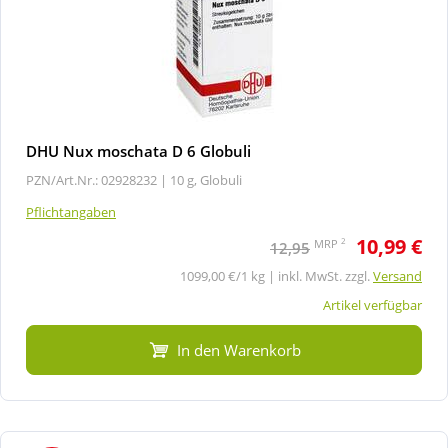
DHU Nux moschata D 6 Globuli
PZN/Art.Nr.: 02928232 |
10 g, Globuli
Pflichtangaben
10,99 €
2
MRP
12,95
1099,00 €/1 kg | inkl. MwSt. zzgl.
Versand
Artikel verfügbar
In den Warenkorb