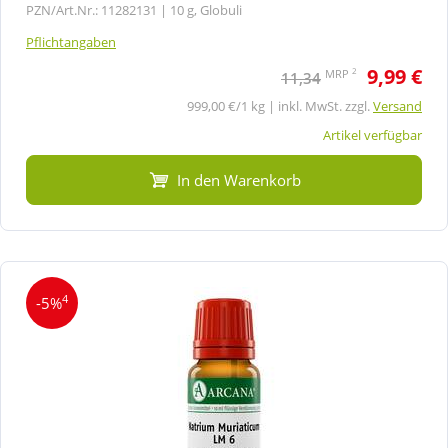
PZN/Art.Nr.: 11282131 |
10 g, Globuli
Pflichtangaben
9,99 €
2
MRP
11,34
999,00 €/1 kg | inkl. MwSt. zzgl.
Versand
Artikel verfügbar
In den Warenkorb
4
-5%