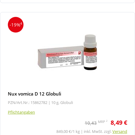
4
-19%
Nux vomica D 12 Globuli
PZN/Art.Nr.: 15862782 |
10 g, Globuli
Pflichtangaben
8,49 €
2
MRP
10,43
849,00 €/1 kg | inkl. MwSt. zzgl.
Versand