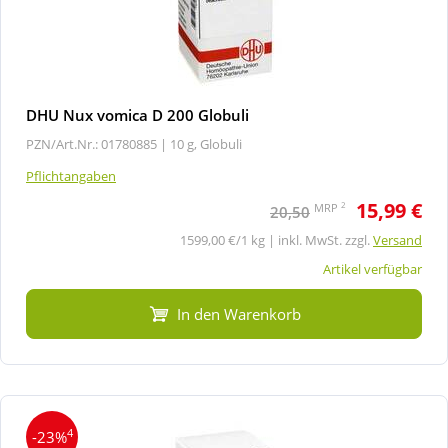
DHU Nux vomica D 200 Globuli
PZN/Art.Nr.: 01780885 |
10 g, Globuli
Pflichtangaben
15,99 €
2
MRP
20,50
1599,00 €/1 kg | inkl. MwSt. zzgl.
Versand
Artikel verfügbar
In den Warenkorb
4
-23%