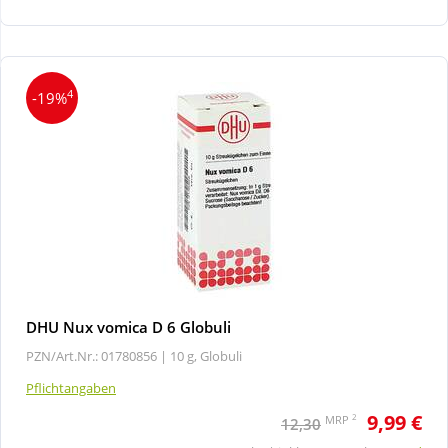
Wellness
4
-19%
DHU Nux vomica D 6 Globuli
PZN/Art.Nr.: 01780856 |
10 g, Globuli
Pflichtangaben
9,99 €
2
MRP
12,30