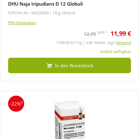
DHU Naja tripudians D 12 Globuli
PZN/Art.Nr.: 04228303 |
10 g, Globuli
Pflichtangaben
11,99 €
2
MRP
12,95
1199,00 €/1 kg | inkl. MwSt. zzgl.
Versand
Artikel verfügbar
In den Warenkorb
4
-22%