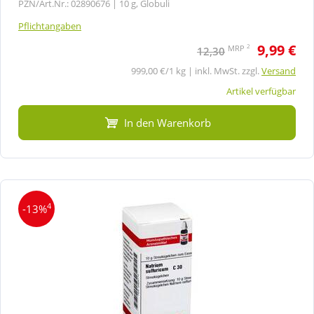
PZN/Art.Nr.: 02890676 |
10 g, Globuli
Pflichtangaben
9,99 €
2
MRP
12,30
999,00 €/1 kg | inkl. MwSt. zzgl.
Versand
Artikel verfügbar
In den Warenkorb
4
-13%