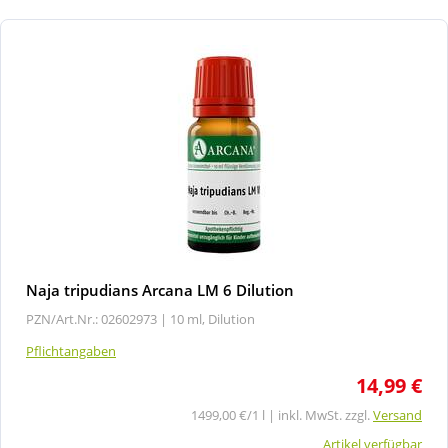
Naja tripudians Arcana LM 6 Dilution
PZN/Art.Nr.: 02602973 |
10 ml, Dilution
Pflichtangaben
14,99 €
1499,00 €/1 l | inkl. MwSt. zzgl.
Versand
Artikel verfügbar