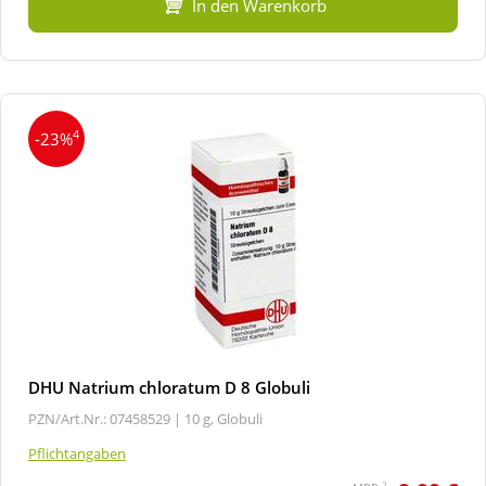
In den Warenkorb
4
-23%
DHU Natrium chloratum D 8 Globuli
PZN/Art.Nr.: 07458529 |
10 g, Globuli
Pflichtangaben
2