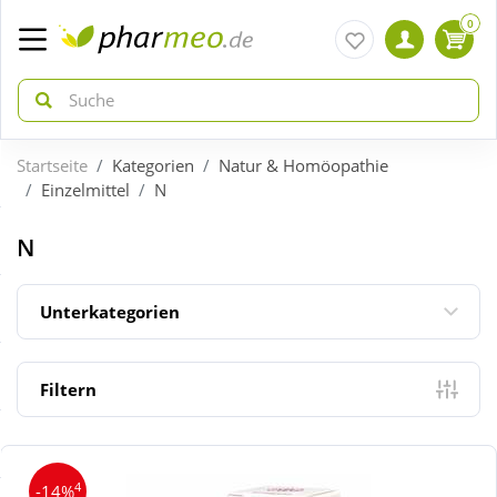
0
Startseite
Kategorien
Natur & Homöopathie
zurück
zurück
Einzelmittel
N
ÜBERSICHT AKTIONEN
ÜBERSICHT KATEGORIEN
N
Aktuelle Coupons
Arzneimittel
Unterkategorien
Gratis dazu
Bio & Genuss
Filtern
Neuheiten
Diabetes
4
-14%