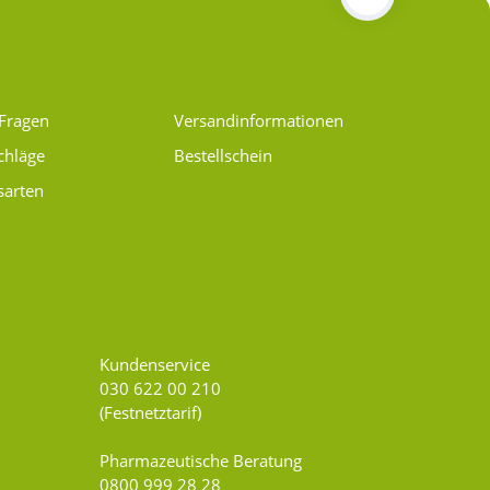
 Fragen
Versand­informationen
chläge
Bestellschein
sarten
Kundenservice
030 622 00 210
(Festnetztarif)
Pharmazeutische Beratung
0800 999 28 28