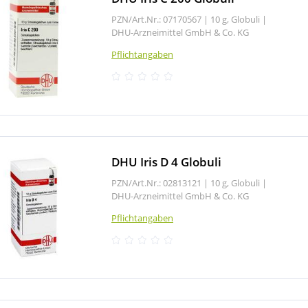
PZN/Art.Nr.: 07170567 |
10 g, Globuli
|
DHU-Arzneimittel GmbH & Co. KG
Pflichtangaben
DHU Iris D 4 Globuli
PZN/Art.Nr.: 02813121 |
10 g, Globuli
|
DHU-Arzneimittel GmbH & Co. KG
Pflichtangaben