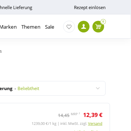
hnelle Lieferung
Rezept einlösen
0
Marken
Themen
Sale
is
ierung
Beliebtheit
12,39 €
2
MRP
14,45
1239,00 €/1 kg | inkl. MwSt. zzgl.
Versand