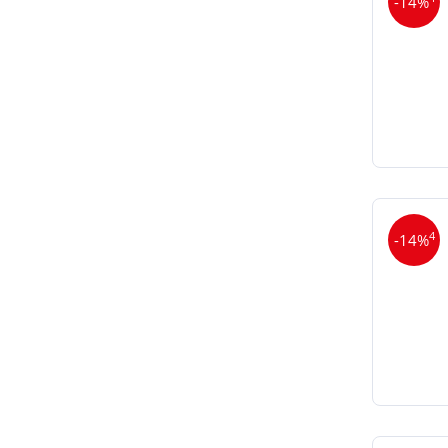
-14%
4
-14%