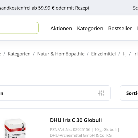
sandkostenfrei ab 59.99 € oder mit Rezept
Sc
Aktionen
Kategorien
Bestseller
e
Kategorien
Natur & Homöopathie
Einzelmittel
I-J
Ir
rn
Sort
DHU Iris C 30 Globuli
PZN/Art.Nr.: 02925156 |
10 g, Globuli
|
DHU-Arzneimittel GmbH & Co. KG