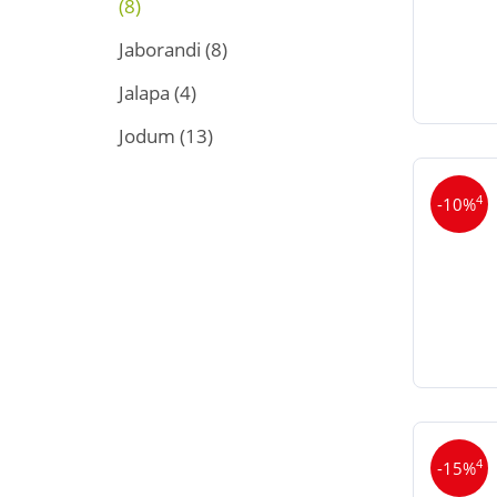
(8)
Jaborandi
(8)
Jalapa
(4)
Jodum
(13)
4
-10%
4
-15%