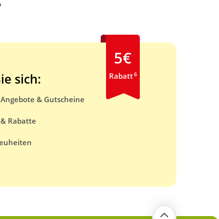
b
5€
6
ie sich:
Rabatt
e Angebote & Gutscheine
 & Rabatte
euheiten