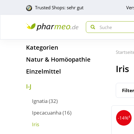
Trusted Shops: sehr gut
Ver
Kategorien
Startseit
Natur & Homöopathie
Iris
Einzelmittel
I-J
Filte
Ignatia
(32)
Ipecacuanha
(16)
4
-14%
Iris