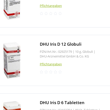
Pflichtangaben
DHU Iris D 12 Globuli
PZN/Art.Nr.: 02925179 |
10 g, Globuli
|
DHU-Arzneimittel GmbH & Co. KG
Pflichtangaben
DHU Iris D 6 Tabletten
PZN/Art.Nr.: 02102704 |
80 St, Tabletten
|