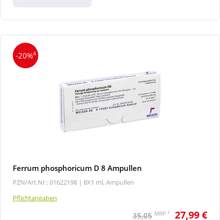
4
-20%
Ferrum phosphoricum D 8 Ampullen
PZN/Art.Nr.: 01622198 |
8X1 ml, Ampullen
Pflichtangaben
27,99 €
2
MRP
35,05