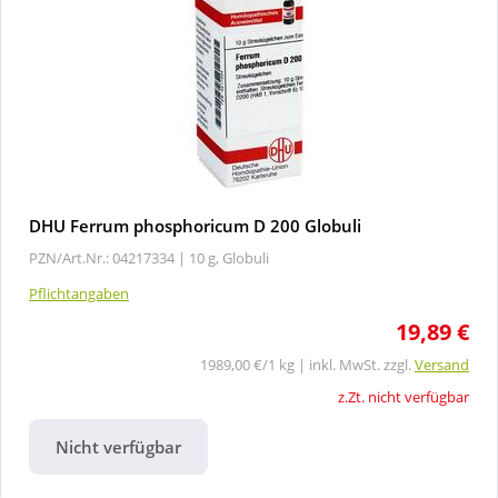
DHU Ferrum phosphoricum D 200 Globuli
PZN/Art.Nr.: 04217334 |
10 g, Globuli
Pflichtangaben
19,89 €
1989,00 €/1 kg | inkl. MwSt. zzgl.
Versand
z.Zt. nicht verfügbar
Nicht verfügbar