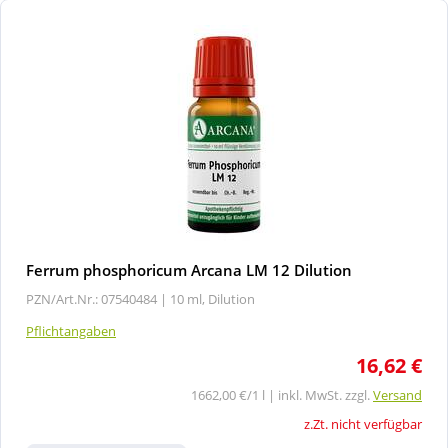
Ferrum phosphoricum Arcana LM 12 Dilution
PZN/Art.Nr.: 07540484 |
10 ml, Dilution
Pflichtangaben
16,62 €
1662,00 €/1 l | inkl. MwSt. zzgl.
Versand
z.Zt. nicht verfügbar