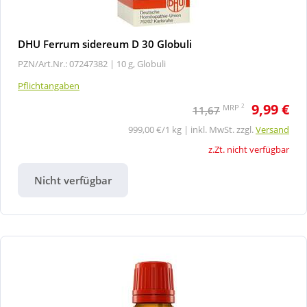
DHU Ferrum sidereum D 30 Globuli
PZN/Art.Nr.: 07247382 |
10 g, Globuli
Pflichtangaben
9,99 €
2
MRP
11,67
999,00 €/1 kg | inkl. MwSt. zzgl.
Versand
z.Zt. nicht verfügbar
Nicht verfügbar