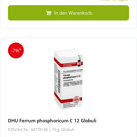
In den Warenkorb
4
-7%
DHU Ferrum phosphoricum C 12 Globuli
PZN/Art.Nr.: 04776186 |
10 g, Globuli