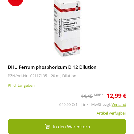
Sale
Körperpflege & Kosmetik
Schnäppchen
Liebe & Erotik
Sparsets
Mutter & Kind
Täglich gut versorgt
Nahrungsergänzung
DHU Ferrum phosphoricum D 12 Dilution
PZN/Art.Nr.: 02117195 |
20 ml, Dilution
Natur & Homöopathie
Pflichtangaben
12,99 €
Sanitätshaus
2
MRP
14,45
649,50 €/1 l | inkl. MwSt. zzgl.
Versand
Sport & Fitness
Artikel verfügbar
In den Warenkorb
Tierbedarf