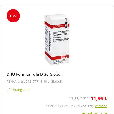
4
-13%
DHU Formica rufa D 30 Globuli
PZN/Art.Nr.: 04217771 |
10 g, Globuli
Pflichtangaben
11,99 €
2
MRP
13,85
1199,00 €/1 kg | inkl. MwSt. zzgl.
Versand
Artikel verfügbar