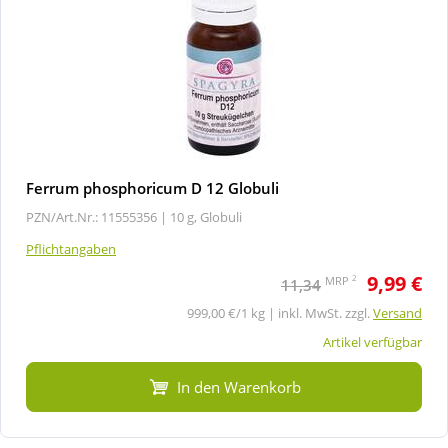
Ferrum phosphoricum D 12 Globuli
PZN/Art.Nr.: 11555356 |
10 g, Globuli
Pflichtangaben
9,99 €
2
MRP
11,34
999,00 €/1 kg | inkl. MwSt. zzgl.
Versand
Artikel verfügbar
In den Warenkorb