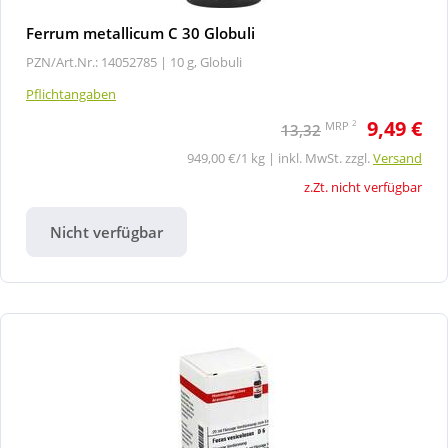
Ferrum metallicum C 30 Globuli
PZN/Art.Nr.: 14052785 |
10 g, Globuli
Pflichtangaben
9,49 €
2
MRP
13,32
949,00 €/1 kg | inkl. MwSt. zzgl.
Versand
z.Zt. nicht verfügbar
Nicht verfügbar