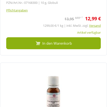
PZN/Art.Nr.: 07168300 |
10 g, Globuli
Pflichtangaben
12,99 €
2
MRP
13,95
1299,00 €/1 kg | inkl. MwSt. zzgl.
Versand
Artikel verfügbar
In den Warenkorb