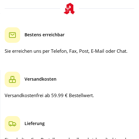
Sale
Körperpflege & Kosmetik
Schnäppchen
Liebe & Erotik
Bestens erreichbar
Sparsets
Mutter & Kind
Sie erreichen uns per Telefon, Fax, Post, E-Mail oder Chat.
Täglich gut versorgt
Nahrungsergänzung
Versandkosten
Natur & Homöopathie
Versandkostenfrei ab 59.99 € Bestellwert.
Sanitätshaus
Sport & Fitness
Lieferung
Tierbedarf