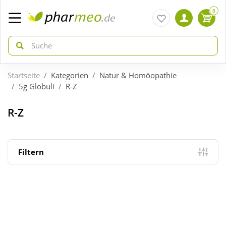
0
Startseite
Kategorien
Natur & Homöopathie
zurück
zurück
5g Globuli
R-Z
ÜBERSICHT AKTIONEN
ÜBERSICHT KATEGORIEN
R-Z
Aktuelle Coupons
Arzneimittel
Filtern
Gratis dazu
Bio & Genuss
Neuheiten
Diabetes