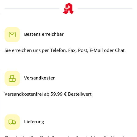
Sale
Körperpflege & Kosmetik
Schnäppchen
Liebe & Erotik
Bestens erreichbar
Sparsets
Mutter & Kind
Sie erreichen uns per Telefon, Fax, Post, E-Mail oder Chat.
Täglich gut versorgt
Nahrungsergänzung
Versandkosten
Natur & Homöopathie
Versandkostenfrei ab 59.99 € Bestellwert.
Sanitätshaus
Sport & Fitness
Lieferung
Tierbedarf