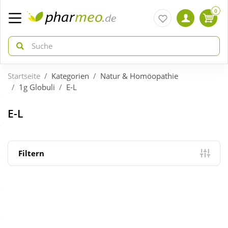
0
Startseite
Kategorien
Natur & Homöopathie
zurück
zurück
1g Globuli
E-L
ÜBERSICHT AKTIONEN
ÜBERSICHT KATEGORIEN
E-L
Aktuelle Coupons
Arzneimittel
Filtern
Gratis dazu
Bio & Genuss
Neuheiten
Diabetes