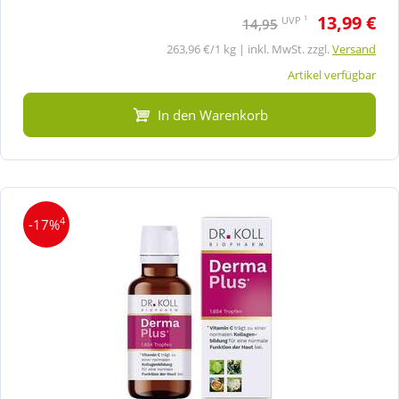
13,99 €
1
UVP
14,95
263,96 €/1 kg | inkl. MwSt. zzgl.
Versand
Artikel verfügbar
In den Warenkorb
4
-17%