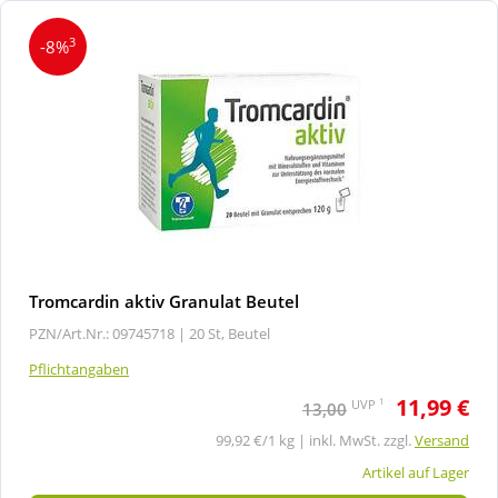
3
-8%
Tromcardin aktiv Granulat Beutel
PZN/Art.Nr.: 09745718 |
20 St, Beutel
Pflichtangaben
11,99 €
1
UVP
13,00
99,92 €/1 kg | inkl. MwSt. zzgl.
Versand
Artikel auf Lager