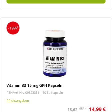
4
-19%
Vitamin B3 15 mg GPH Kapseln
PZN/Art.Nr.: 09323331 |
60 St, Kapseln
Pflichtangaben
14,99 €
2
MRP
18,62