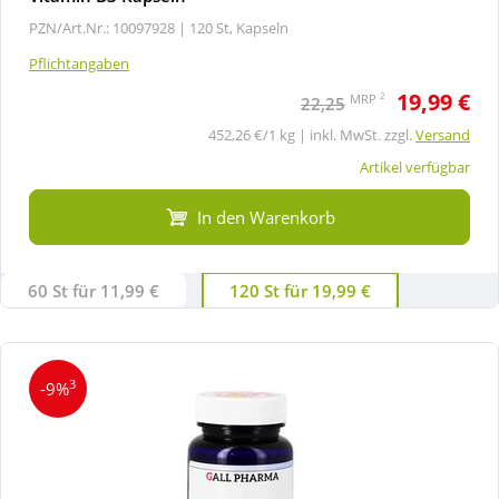
PZN/Art.Nr.: 10097928 |
120 St, Kapseln
Pflichtangaben
19,99 €
2
MRP
22,25
452,26 €/1 kg | inkl. MwSt. zzgl.
Versand
Artikel verfügbar
In den Warenkorb
60 St für 11,99 €
120 St für 19,99 €
3
-9%