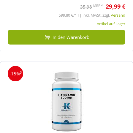
29,99 €
2
MRP
35,98
599,80 €/1 l | inkl. MwSt. zzgl.
Versand
Artikel auf Lager
In den Warenkorb
3
-15%