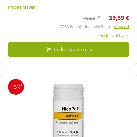
Pflichtangaben
39,39 €
1
UVP
49,50
87,53 €/1 kg | inkl. MwSt. zzgl.
Versand
Artikel auf Lager
In den Warenkorb
3
-15%