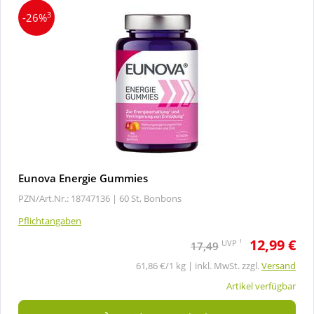
3
-26%
Eunova Energie Gummies
PZN/Art.Nr.: 18747136 |
60 St, Bonbons
Pflichtangaben
12,99 €
1
UVP
17,49
61,86 €/1 kg | inkl. MwSt. zzgl.
Versand
Artikel verfügbar