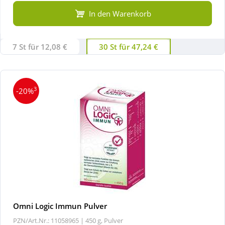
In den Warenkorb
Wellness
7 St für 12,08 €
30 St für 47,24 €
3
-20%
Omni Logic Immun Pulver
PZN/Art.Nr.: 11058965 |
450 g, Pulver