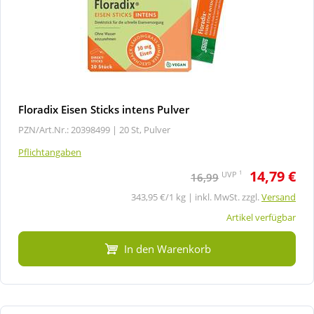
Floradix Eisen Sticks intens Pulver
PZN/Art.Nr.: 20398499 |
20 St, Pulver
Pflichtangaben
14,79 €
1
UVP
16,99
343,95 €/1 kg | inkl. MwSt. zzgl.
Versand
Artikel verfügbar
In den Warenkorb