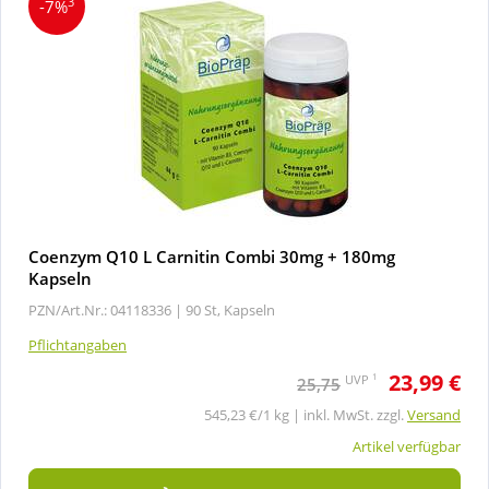
3
-7%
Coenzym Q10 L Carnitin Combi 30mg + 180mg
Kapseln
PZN/Art.Nr.: 04118336 |
90 St, Kapseln
Pflichtangaben
23,99 €
1
UVP
25,75
545,23 €/1 kg | inkl. MwSt. zzgl.
Versand
Artikel verfügbar