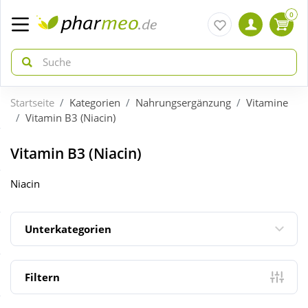
0
Startseite
Kategorien
Nahrungsergänzung
Vitamine
zurück
zurück
Vitamin B3 (Niacin)
ÜBERSICHT AKTIONEN
ÜBERSICHT KATEGORIEN
Vitamin B3 (Niacin)
Niacin
Aktuelle Coupons
Arzneimittel
Unterkategorien
Gratis dazu
Bio & Genuss
Neuheiten
Diabetes
Filtern