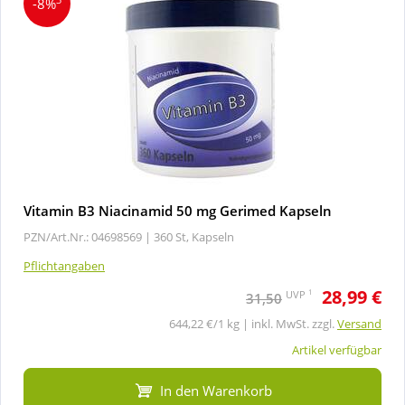
-8%
Vitamin B3 Niacinamid 50 mg Gerimed Kapseln
PZN/Art.Nr.: 04698569 |
360 St, Kapseln
Pflichtangaben
28,99 €
1
UVP
31,50
644,22 €/1 kg | inkl. MwSt. zzgl.
Versand
Artikel verfügbar
In den Warenkorb