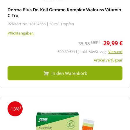
Derma Plus Dr. Koll Gemmo Komplex Walnuss Vitamin
C Tro
PZN/Art.Nr.: 18137656 |
50 ml, Tropfen
Pflichtangaben
29,99 €
2
MRP
35,98
599,80 €/1 l | inkl. MwSt. zzgl.
Versand
Artikel verfügbar
In den Warenkorb
3
-13%