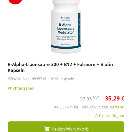
R-Alpha-Liponsäure 300 + B12 + Folsäure + Biotin
Kapseln
PZN/Art.Nr.: 18835716 |
30 St, Kapseln
Pflichtangaben
35,29 €
1
UVP
37,95
3063,37 €/1 kg | inkl. MwSt. zzgl.
Versand
Artikel verfügbar
In den Warenkorb