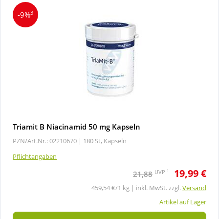
3
-9%
Triamit B Niacinamid 50 mg Kapseln
PZN/Art.Nr.: 02210670 |
180 St, Kapseln
Pflichtangaben
19,99 €
1
UVP
21,88
459,54 €/1 kg | inkl. MwSt. zzgl.
Versand
Artikel auf Lager