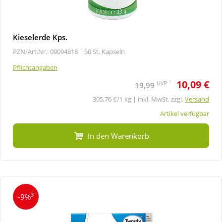
Kieselerde Kps.
PZN/Art.Nr.: 09094818 |
60 St, Kapseln
Pflichtangaben
10,09 €
1
UVP
19,99
305,76 €/1 kg | inkl. MwSt. zzgl.
Versand
Artikel verfügbar
In den Warenkorb
3
-9%