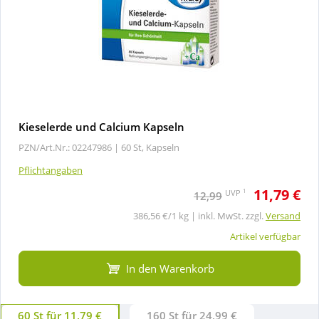
Kieselerde und Calcium Kapseln
PZN/Art.Nr.: 02247986 |
60 St, Kapseln
Pflichtangaben
11,79 €
1
UVP
12,99
386,56 €/1 kg | inkl. MwSt. zzgl.
Versand
Artikel verfügbar
In den Warenkorb
60 St für 11,79 €
160 St für 24,99 €