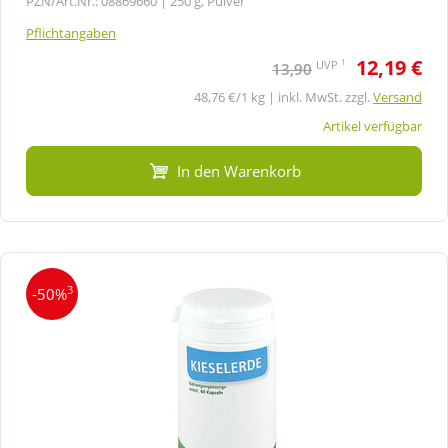
PZN/Art.Nr.: 08869660 |
250 g, Pulver
Pflichtangaben
12,19 €
1
UVP
13,90
48,76 €/1 kg | inkl. MwSt. zzgl.
Versand
Artikel verfügbar
In den Warenkorb
3
-50%