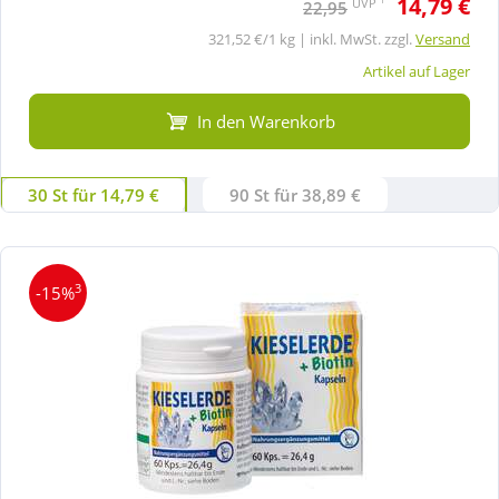
14,79 €
UVP
22,95
321,52 €/1 kg | inkl. MwSt. zzgl.
Versand
Artikel auf Lager
In den Warenkorb
30 St für 14,79 €
90 St für 38,89 €
3
-15%