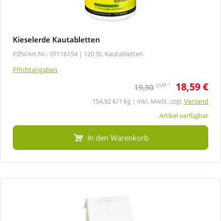
Kieselerde Kautabletten
PZN/Art.Nr.: 07116154 |
120 St, Kautabletten
Pflichtangaben
18,59 €
1
UVP
19,90
154,92 €/1 kg | inkl. MwSt. zzgl.
Versand
Artikel verfügbar
In den Warenkorb