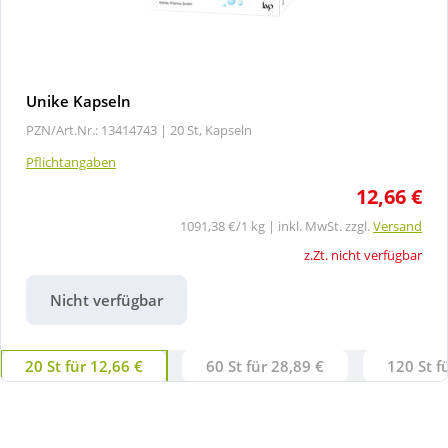
Unike Kapseln
PZN/Art.Nr.: 13414743 |
20 St, Kapseln
Pflichtangaben
12,66 €
1091,38 €/1 kg | inkl. MwSt. zzgl.
Versand
z.Zt. nicht verfügbar
Nicht verfügbar
20 St für 12,66 €
60 St für 28,89 €
120 St f