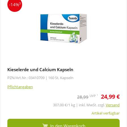
3
-14%
Kieselerde und Calcium Kapseln
PZN/Art.Nr.: 03410709 |
160 St, Kapseln
Pflichtangaben
24,99 €
1
UVP
28,99
307,00 €/1 kg | inkl. MwSt. zzgl.
Versand
Artikel verfügbar
In den Warenkorb