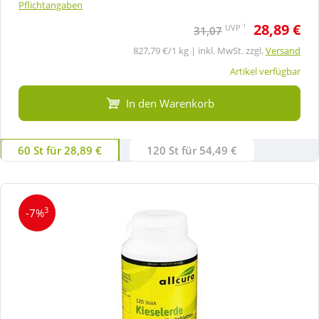
Pflichtangaben
28,89 €
1
UVP
31,07
827,79 €/1 kg | inkl. MwSt. zzgl.
Versand
Artikel verfügbar
In den Warenkorb
60 St für 28,89 €
120 St für 54,49 €
3
-7%