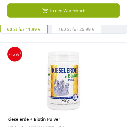
In den Warenkorb
60 St für 11,99 €
160 St für 25,99 €
3
-12%
Kieselerde + Biotin Pulver