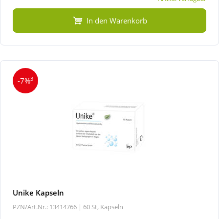
In den Warenkorb
3
-7%
Unike Kapseln
PZN/Art.Nr.: 13414766 |
60 St, Kapseln