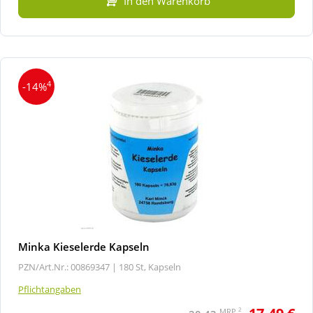
In den Warenkorb
4
-14%
Minka Kieselerde Kapseln
PZN/Art.Nr.: 00869347 |
180 St, Kapseln
Pflichtangaben
2
MRP