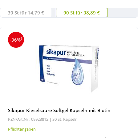
30 St für 14,79 €
90 St für 38,89 €
Wellness
3
-36%
Sikapur Kieselsäure Softgel Kapseln mit Biotin
PZN/Art.Nr.: 09923812 |
30 St, Kapseln
Pflichtangaben
1