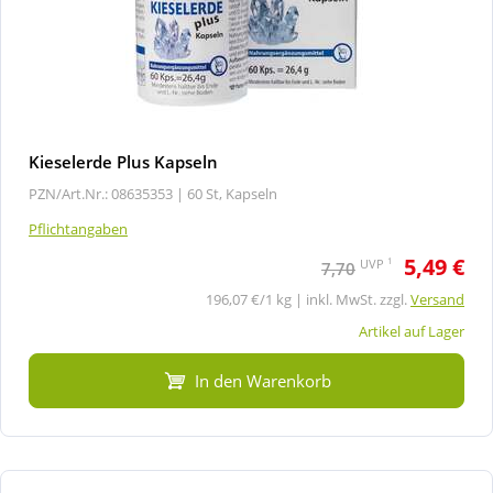
Kieselerde Plus Kapseln
PZN/Art.Nr.: 08635353 |
60 St, Kapseln
Pflichtangaben
5,49 €
1
UVP
7,70
196,07 €/1 kg | inkl. MwSt. zzgl.
Versand
Artikel auf Lager
In den Warenkorb