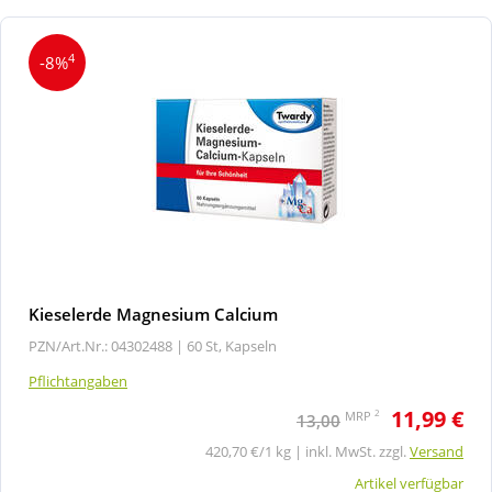
4
-8%
Kieselerde Magnesium Calcium
PZN/Art.Nr.: 04302488 |
60 St, Kapseln
Pflichtangaben
11,99 €
2
MRP
13,00
420,70 €/1 kg | inkl. MwSt. zzgl.
Versand
Artikel verfügbar