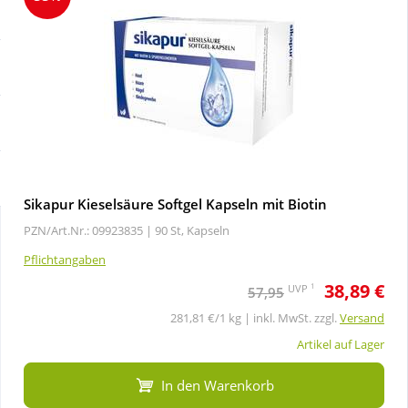
Sale
Körperpflege & Kosmetik
Schnäppchen
Liebe & Erotik
Sparsets
Mutter & Kind
Täglich gut versorgt
Nahrungsergänzung
Sikapur Kieselsäure Softgel Kapseln mit Biotin
PZN/Art.Nr.: 09923835 |
90 St, Kapseln
Natur & Homöopathie
Pflichtangaben
38,89 €
Sanitätshaus
1
UVP
57,95
281,81 €/1 kg | inkl. MwSt. zzgl.
Versand
Sport & Fitness
Artikel auf Lager
In den Warenkorb
Tierbedarf