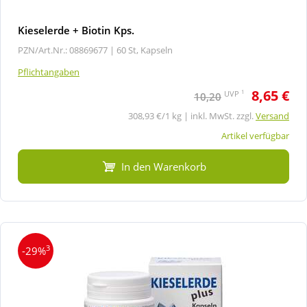
Kieselerde + Biotin Kps.
PZN/Art.Nr.: 08869677 |
60 St, Kapseln
Pflichtangaben
8,65 €
1
UVP
10,20
308,93 €/1 kg | inkl. MwSt. zzgl.
Versand
Artikel verfügbar
In den Warenkorb
3
-29%