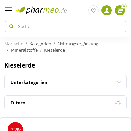
0
Startseite
Kategorien
Nahrungsergänzung
zurück
zurück
Mineralstoffe
Kieselerde
ÜBERSICHT AKTIONEN
ÜBERSICHT KATEGORIEN
Kieselerde
Aktuelle Coupons
Arzneimittel
Unterkategorien
Gratis dazu
Bio & Genuss
Filtern
Neuheiten
Diabetes
3
-33%