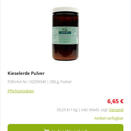
Kieselerde Pulver
PZN/Art.Nr.: 02259340 |
200 g, Pulver
Pflichtangaben
6,65 €
33,25 €/1 kg | inkl. MwSt. zzgl.
Versand
Artikel verfügbar