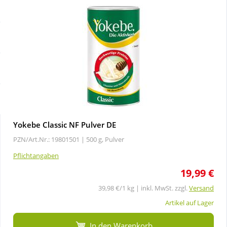
Sale
Körperpflege & Kosmetik
Schnäppchen
Liebe & Erotik
Sparsets
Mutter & Kind
Täglich gut versorgt
Nahrungsergänzung
Yokebe Classic NF Pulver DE
Natur & Homöopathie
PZN/Art.Nr.: 19801501 |
500 g, Pulver
Pflichtangaben
Sanitätshaus
19,99 €
39,98 €/1 kg | inkl. MwSt. zzgl.
Versand
Sport & Fitness
Artikel auf Lager
Tierbedarf
In den Warenkorb