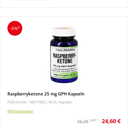
4
-6%
Raspberryketone 25 mg GPH Kapseln
PZN/Art.Nr.: 10977500 |
60 St, Kapseln
Pflichtangaben
24,60 €
2
MRP
26,25