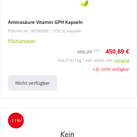
Aminosäure Vitamin GPH Kapseln
PZN/Art.Nr.: 09786350 |
1750 St, Kapseln
Pflichtangaben
450,89 €
1
UVP
486,20
424,57 €/1 kg | inkl. MwSt. inkl.
Versand
z.Zt. nicht verfügbar
Nicht verfügbar
3
-11%