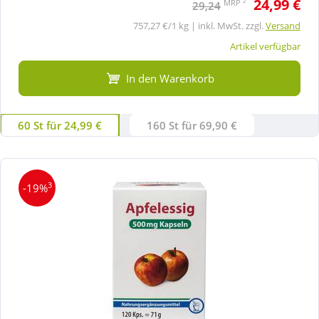
24,99 €
2
MRP
29,24
757,27 €/1 kg | inkl. MwSt. zzgl.
Versand
Artikel verfügbar
In den Warenkorb
60 St für 24,99 €
160 St für 69,90 €
3
-19%