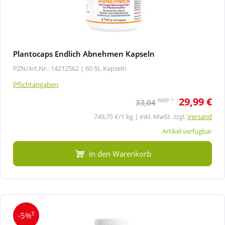
Plantocaps Endlich Abnehmen Kapseln
PZN/Art.Nr.: 14212562 |
60 St, Kapseln
Pflichtangaben
29,99 €
2
MRP
33,04
749,75 €/1 kg | inkl. MwSt. zzgl.
Versand
Artikel verfügbar
In den Warenkorb
3
-5%