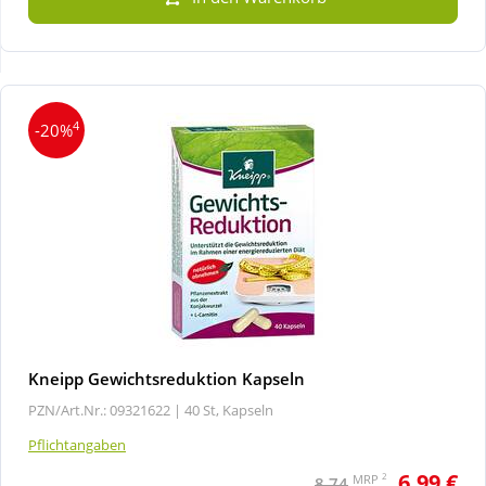
Wellness
4
-20%
Kneipp Gewichtsreduktion Kapseln
PZN/Art.Nr.: 09321622 |
40 St, Kapseln
Pflichtangaben
6,99 €
2
MRP
8,74