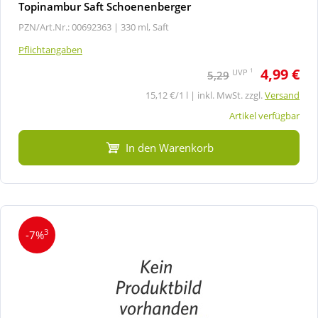
Topinambur Saft Schoenenberger
PZN/Art.Nr.: 00692363 |
330 ml, Saft
Pflichtangaben
4,99 €
1
UVP
5,29
15,12 €/1 l | inkl. MwSt. zzgl.
Versand
Artikel verfügbar
In den Warenkorb
3
-7%