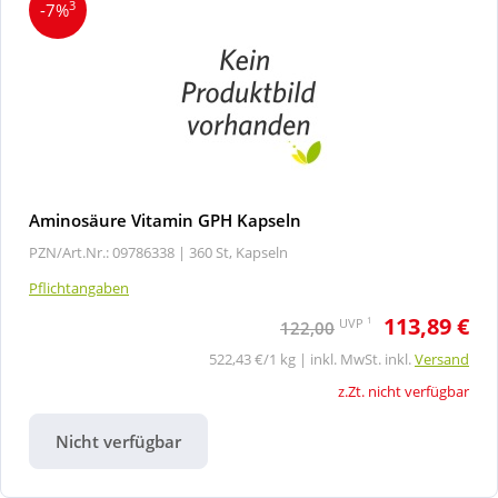
3
-7%
Aminosäure Vitamin GPH Kapseln
PZN/Art.Nr.: 09786338 |
360 St, Kapseln
Pflichtangaben
113,89 €
1
UVP
122,00
522,43 €/1 kg | inkl. MwSt. inkl.
Versand
z.Zt. nicht verfügbar
Nicht verfügbar