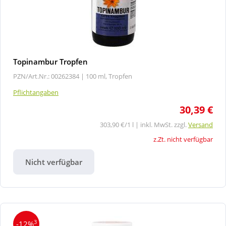
Topinambur Tropfen
PZN/Art.Nr.: 00262384 |
100 ml, Tropfen
Pflichtangaben
30,39 €
303,90 €/1 l | inkl. MwSt. zzgl.
Versand
z.Zt. nicht verfügbar
Nicht verfügbar
3
-12%