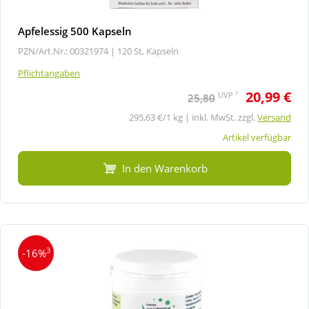
Apfelessig 500 Kapseln
PZN/Art.Nr.: 00321974 |
120 St, Kapseln
Pflichtangaben
20,99 €
1
UVP
25,80
295,63 €/1 kg | inkl. MwSt. zzgl.
Versand
Artikel verfügbar
In den Warenkorb
3
-16%