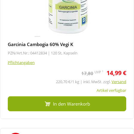
Garcinia Cambogia 60% Vegi K
PZN/Art.Nr.: 04412834 |
120 St, Kapseln
Pflichtangaben
14,99 €
1
UVP
17,80
220,70 €/1 kg | inkl. MwSt. zzgl.
Versand
Artikel verfügbar
In den Warenkorb