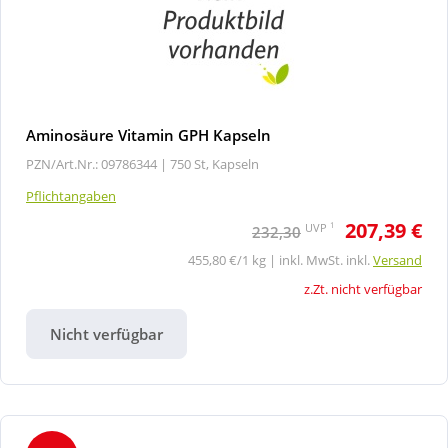
Aminosäure Vitamin GPH Kapseln
PZN/Art.Nr.: 09786344 |
750 St, Kapseln
Pflichtangaben
207,39 €
1
UVP
232,30
455,80 €/1 kg | inkl. MwSt. inkl.
Versand
z.Zt. nicht verfügbar
Nicht verfügbar