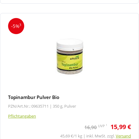
3
-5%
Topinambur Pulver Bio
PZN/Art.Nr.: 09635711 |
350 g, Pulver
Pflichtangaben
15,99 €
1
UVP
16,90
45,69 €/1 kg | inkl. MwSt. zzgl.
Versand