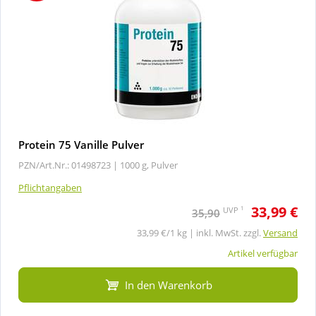
Protein 75 Vanille Pulver
PZN/Art.Nr.: 01498723 |
1000 g, Pulver
Pflichtangaben
33,99 €
1
UVP
35,90
33,99 €/1 kg | inkl. MwSt. zzgl.
Versand
Artikel verfügbar
In den Warenkorb