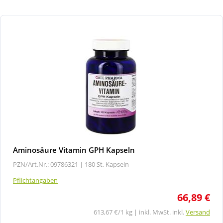
Aminosäure Vitamin GPH Kapseln
PZN/Art.Nr.: 09786321 |
180 St, Kapseln
Pflichtangaben
66,89 €
613,67 €/1 kg | inkl. MwSt. inkl.
Versand