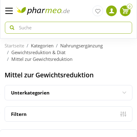
0
Startseite
Kategorien
Nahrungsergänzung
zurück
zurück
Gewichtsreduktion & Diät
Mittel zur Gewichtsreduktion
ÜBERSICHT AKTIONEN
ÜBERSICHT KATEGORIEN
Mittel zur Gewichtsreduktion
Aktuelle Coupons
Arzneimittel
Unterkategorien
Gratis dazu
Bio & Genuss
Filtern
Neuheiten
Diabetes