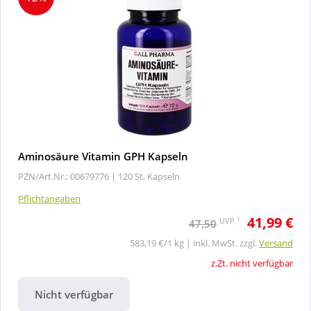
Aminosäure Vitamin GPH Kapseln
PZN/Art.Nr.: 00679776 |
120 St, Kapseln
Pflichtangaben
41,99 €
1
UVP
47,50
583,19 €/1 kg | inkl. MwSt. zzgl.
Versand
z.Zt. nicht verfügbar
Nicht verfügbar