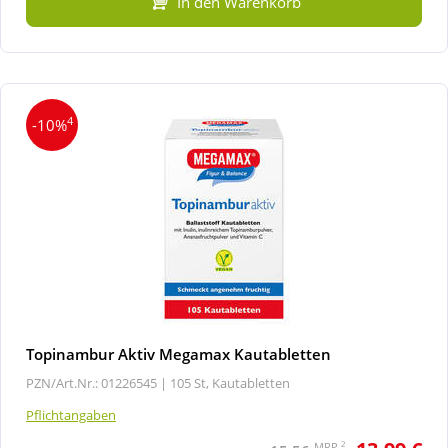
In den Warenkorb
4
-10%
Topinambur Aktiv Megamax Kautabletten
PZN/Art.Nr.: 01226545 |
105 St, Kautabletten
Pflichtangaben
2
MRP