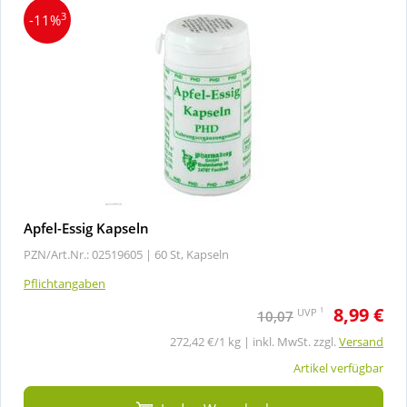
3
-11%
Apfel-Essig Kapseln
PZN/Art.Nr.: 02519605 |
60 St, Kapseln
Pflichtangaben
8,99 €
1
UVP
10,07
272,42 €/1 kg | inkl. MwSt. zzgl.
Versand
Artikel verfügbar