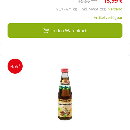
13,99 €
15,56
95,17 €/1 kg | inkl. MwSt. zzgl.
Versand
Artikel verfügbar
In den Warenkorb
3
-6%