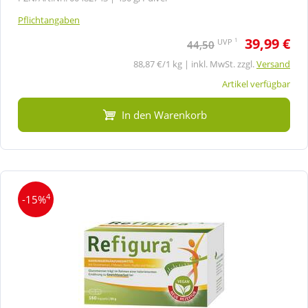
Pflichtangaben
39,99 €
1
UVP
44,50
88,87 €/1 kg | inkl. MwSt. zzgl.
Versand
Artikel verfügbar
In den Warenkorb
4
-15%