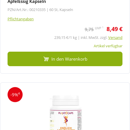
ApfelEssig Kapseln
PZN/Art.Nr.: 00210335 |
60 St, Kapseln
Pflichtangaben
8,49 €
1
UVP
9,75
239,15 €/1 kg | inkl. MwSt. zzgl.
Versand
Artikel verfügbar
In den Warenkorb
4
-9%