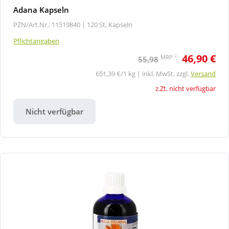
Adana Kapseln
PZN/Art.Nr.: 11519840 |
120 St, Kapseln
Pflichtangaben
46,90 €
2
MRP
55,98
651,39 €/1 kg | inkl. MwSt. zzgl.
Versand
z.Zt. nicht verfügbar
Nicht verfügbar