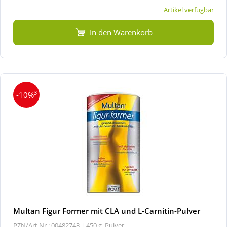
Artikel verfügbar
In den Warenkorb
3
-10%
Multan Figur Former mit CLA und L-Carnitin-Pulver
PZN/Art.Nr.: 00482743 |
450 g, Pulver