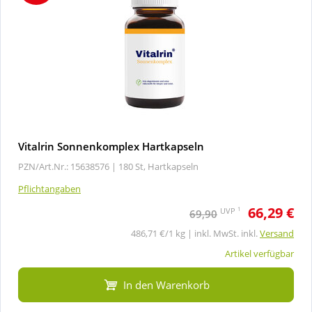
Vitalrin Sonnenkomplex Hartkapseln
PZN/Art.Nr.: 15638576 |
180 St, Hartkapseln
Pflichtangaben
66,29 €
1
UVP
69,90
486,71 €/1 kg | inkl. MwSt. inkl.
Versand
Artikel verfügbar
In den Warenkorb