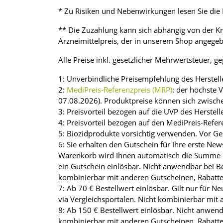
* Zu Risiken und Nebenwirkungen lesen Sie die P
** Die Zuzahlung kann sich abhängig von der K
Arzneimittelpreis, der in unserem Shop angegebe
Alle Preise inkl. gesetzlicher Mehrwertsteuer, g
1: Unverbindliche Preisempfehlung des Herstell
2:
MediPreis-Referenzpreis (MRP)
: der höchste 
07.08.2026). Produktpreise können sich zwisch
3: Preisvorteil bezogen auf die UVP des Herstell
4: Preisvorteil bezogen auf den MediPreis-Refer
5: Biozidprodukte vorsichtig verwenden. Vor Ge
6: Sie erhalten den Gutschein für Ihre erste 
Warenkorb wird Ihnen automatisch die Summe d
ein Gutschein einlösbar. Nicht anwendbar bei Be
kombinierbar mit anderen Gutscheinen, Rabatt
7: Ab 70 € Bestellwert einlösbar. Gilt nur für 
via Vergleichsportalen. Nicht kombinierbar mit
8: Ab 150 € Bestellwert einlösbar. Nicht anwend
kombinierbar mit anderen Gutscheinen, Rabatt