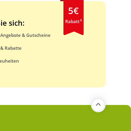
5€
6
ie sich:
Rabatt
e Angebote & Gutscheine
 & Rabatte
euheiten