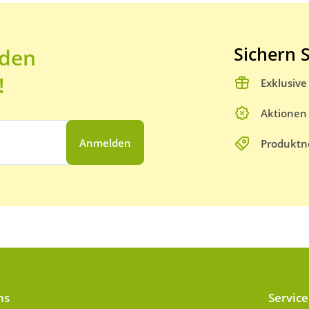
Sichern S
 den
!
Exklusiv
Aktionen
Anmelden
Produktn
ns
Service