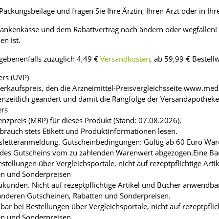
ackungsbeilage und fragen Sie Ihre Ärztin, Ihren Arzt oder in Ihr
rankenkasse und dem Rabattvertrag noch ändern oder wegfallen! S
n ist.
egebenenfalls zuzüglich 4,49 €
Versandkosten
, ab 59,99 € Bestell
ers (UVP)
Verkaufspreis, den die Arzneimittel-Preisvergleichsseite www.medi
enzeitlich geändert und damit die Rangfolge der Versandapothek
ers
enzpreis (MRP) für dieses Produkt (Stand: 07.08.2026).
brauch stets Etikett und Produktinformationen lesen.
Newsletteranmeldung. Gutscheinbedingungen: Gültig ab 60 Euro Wa
es Gutscheins vom zu zahlenden Warenwert abgezogen.Eine Barau
stellungen über Vergleichsportale, nicht auf rezeptpflichtige Art
en und Sonderpreisen
Neukunden. Nicht auf rezeptpflichtige Artikel und Bücher anwend
 anderen Gutscheinen, Rabatten und Sonderpreisen.
bar bei Bestellungen über Vergleichsportale, nicht auf rezeptpfli
en und Sonderpreisen.