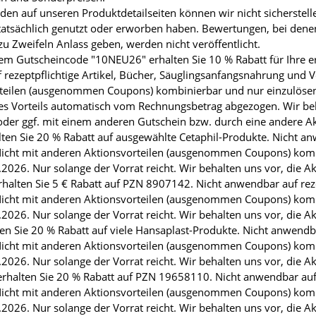
n auf unseren Produktdetailseiten können wir nicht sicherstell
atsächlich genutzt oder erworben haben. Bewertungen, bei denen 
zu Zweifeln Anlass geben, werden nicht veröffentlicht.
m Gutscheincode "10NEU26" erhalten Sie 10 % Rabatt für Ihre er
rezeptpflichtige Artikel, Bücher, Säuglingsanfangsnahrung und 
vorteilen (ausgenommen Coupons) kombinierbar und nur einzulös
s Vorteils automatisch vom Rechnungsbetrag abgezogen. Wir beha
der ggf. mit einem anderen Gutschein bzw. durch eine andere Ak
en Sie 20 % Rabatt auf ausgewählte Cetaphil-Produkte. Nicht anwe
icht mit anderen Aktionsvorteilen (ausgenommen Coupons) komb
026. Nur solange der Vorrat reicht. Wir behalten uns vor, die A
halten Sie 5 € Rabatt auf PZN 8907142. Nicht anwendbar auf rezep
icht mit anderen Aktionsvorteilen (ausgenommen Coupons) komb
026. Nur solange der Vorrat reicht. Wir behalten uns vor, die A
 Sie 20 % Rabatt auf viele Hansaplast-Produkte. Nicht anwendbar 
icht mit anderen Aktionsvorteilen (ausgenommen Coupons) komb
026. Nur solange der Vorrat reicht. Wir behalten uns vor, die A
alten Sie 20 % Rabatt auf PZN 19658110. Nicht anwendbar auf re
icht mit anderen Aktionsvorteilen (ausgenommen Coupons) komb
026. Nur solange der Vorrat reicht. Wir behalten uns vor, die A