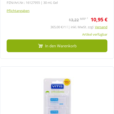
PZN/Art.Nr.: 16127955 |
30 ml, Gel
Pflichtangaben
10,95 €
2
MRP
13,22
365,00 €/1 l | inkl. MwSt. zzgl.
Versand
Artikel verfügbar
In den Warenkorb