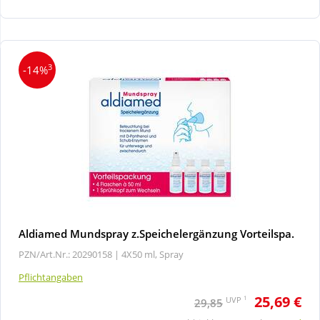
Wellness
3
-14%
Aldiamed Mundspray z.Speichelergänzung Vorteilspa.
PZN/Art.Nr.: 20290158 |
4X50 ml, Spray
Pflichtangaben
25,69 €
1
UVP
29,85