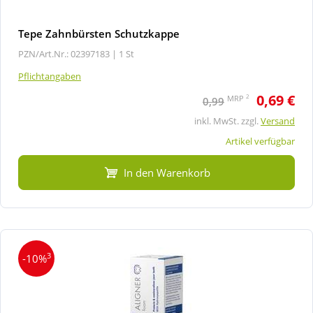
Tepe Zahnbürsten Schutzkappe
PZN/Art.Nr.: 02397183 |
1 St
Pflichtangaben
0,69 €
2
MRP
0,99
inkl. MwSt. zzgl.
Versand
Artikel verfügbar
In den Warenkorb
3
-10%