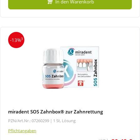
In den Warenkorb
3
-13%
miradent SOS Zahnbox® zur Zahnrettung
PZN/Art.Nr.: 07260299 |
1 St, Lösung
Pflichtangaben
1