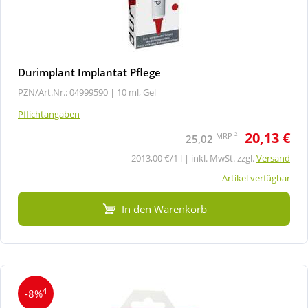
Durimplant Implantat Pflege
PZN/Art.Nr.: 04999590 |
10 ml, Gel
Pflichtangaben
20,13 €
2
MRP
25,02
2013,00 €/1 l | inkl. MwSt. zzgl.
Versand
Artikel verfügbar
In den Warenkorb
4
-8%