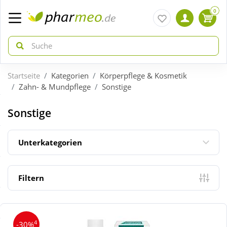
0
Startseite
Kategorien
Körperpflege & Kosmetik
zurück
zurück
Zahn- & Mundpflege
Sonstige
ÜBERSICHT AKTIONEN
ÜBERSICHT KATEGORIEN
Sonstige
Aktuelle Coupons
Arzneimittel
Unterkategorien
Gratis dazu
Bio & Genuss
Filtern
Neuheiten
Diabetes
4
-30%