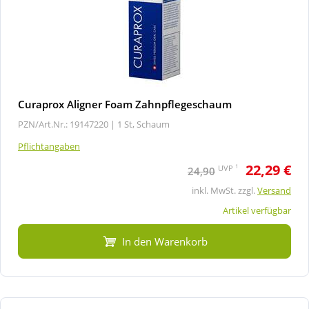
Curaprox Aligner Foam Zahnpflegeschaum
PZN/Art.Nr.: 19147220 |
1 St, Schaum
Pflichtangaben
22,29 €
1
UVP
24,90
inkl. MwSt. zzgl.
Versand
Artikel verfügbar
In den Warenkorb