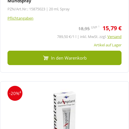
Mundspray
PZN/Art.Nr.: 15875023 |
20 ml, Spray
Pflichtangaben
15,79 €
1
UVP
18,95
789,50 €/1 l | inkl. MwSt. zzgl.
Versand
Artikel auf Lager
In den Warenkorb
4
-20%