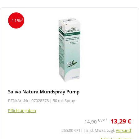
3
-11%
Saliva Natura Mundspray Pump
PZN/Art.Nr.: 07028378 |
50 ml, Spray
Pflichtangaben
13,29 €
1
UVP
14,90
265,80 €/1 l | inkl. MwSt. zzgl.
Versand