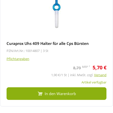
Curaprox Uhs 409 Halter für alle Cps Bürsten
PZN/Art.Nr.: 10014807 |
3 St
Pflichtangaben
5,70 €
2
MRP
8,79
1,90 €/1 St | inkl. MwSt. zzgl.
Versand
Artikel verfügbar
In den Warenkorb