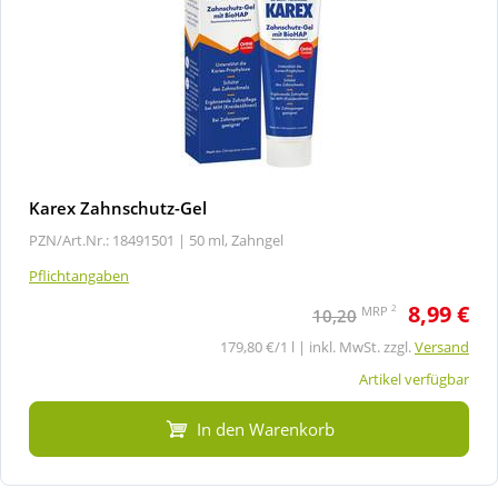
Karex Zahnschutz-Gel
PZN/Art.Nr.: 18491501 |
50 ml, Zahngel
Pflichtangaben
8,99 €
2
MRP
10,20
179,80 €/1 l | inkl. MwSt. zzgl.
Versand
Artikel verfügbar
In den Warenkorb