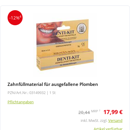
4
-12%
Zahnfüllmaterial für ausgefallene Plomben
PZN/Art.Nr.: 03149932 |
1 St
Pflichtangaben
17,99 €
2
MRP
20,44
inkl. MwSt. zzgl.
Versand
Artikel verfügbar