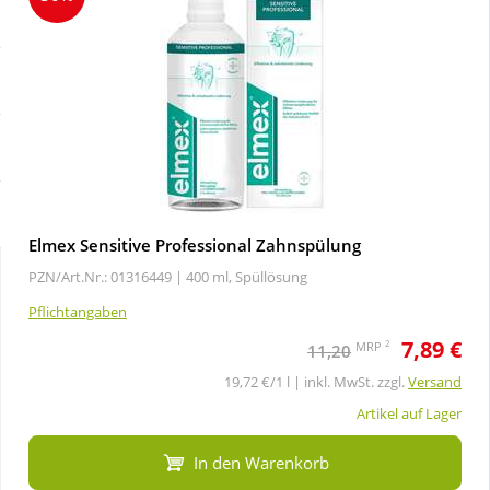
Sale
Körperpflege & Kosmetik
Schnäppchen
Liebe & Erotik
Sparsets
Mutter & Kind
Täglich gut versorgt
Nahrungsergänzung
Elmex Sensitive Professional Zahnspülung
PZN/Art.Nr.: 01316449 |
400 ml, Spüllösung
Natur & Homöopathie
Pflichtangaben
7,89 €
Sanitätshaus
2
MRP
11,20
19,72 €/1 l | inkl. MwSt. zzgl.
Versand
Sport & Fitness
Artikel auf Lager
In den Warenkorb
Tierbedarf