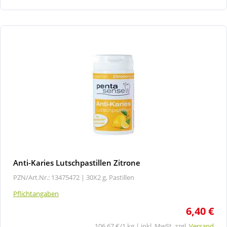
Anti-Karies Lutschpastillen Zitrone
PZN/Art.Nr.: 13475472 |
30X2 g, Pastillen
Pflichtangaben
6,40 €
106,67 €/1 kg | inkl. MwSt. zzgl.
Versand