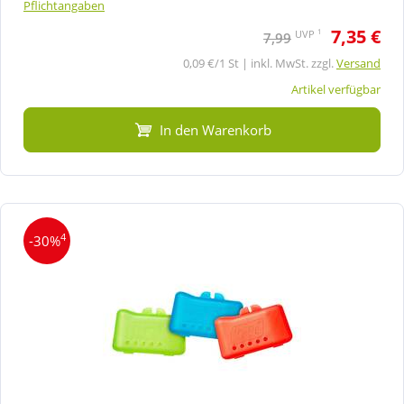
Pflichtangaben
7,35 €
1
UVP
7,99
0,09 €/1 St | inkl. MwSt. zzgl.
Versand
Artikel verfügbar
In den Warenkorb
4
-30%