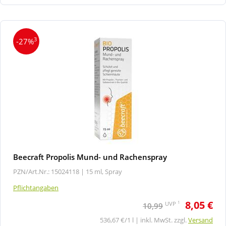
3
-27%
Beecraft Propolis Mund- und Rachenspray
PZN/Art.Nr.: 15024118 |
15 ml, Spray
Pflichtangaben
8,05 €
1
UVP
10,99
536,67 €/1 l | inkl. MwSt. zzgl.
Versand