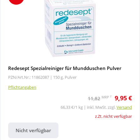
Redesept Spezialreiniger für Mundduschen Pulver
PZN/Art.Nr.: 11862087 |
150 g, Pulver
Pflichtangaben
9,95 €
2
MRP
11,82
66,33 €/1 kg | inkl. MwSt. zzgl.
Versand
z.Zt. nicht verfügbar
Nicht verfügbar