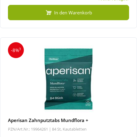
In den Warenkorb
3
-8%
Aperisan Zahnputztabs Mundflora +
PZN/Art.Nr.: 19964261 |
84 St, Kautabletten