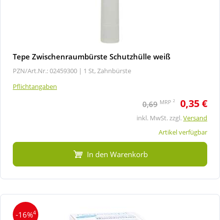
Tepe Zwischenraumbürste Schutzhülle weiß
PZN/Art.Nr.: 02459300 |
1 St, Zahnbürste
Pflichtangaben
0,35 €
2
MRP
0,69
inkl. MwSt. zzgl.
Versand
Artikel verfügbar
In den Warenkorb
4
-16%