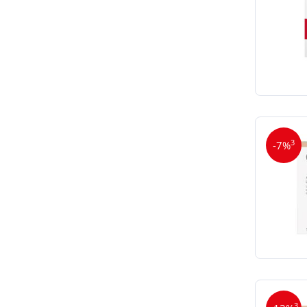
3
-7%
3