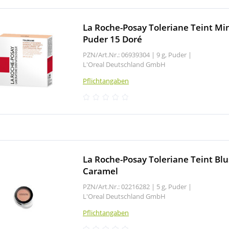
La Roche-Posay Toleriane Teint Mi
Puder 15 Doré
PZN/Art.Nr.: 06939304 |
9 g, Puder
|
L'Oreal Deutschland GmbH
Pflichtangaben
La Roche-Posay Toleriane Teint Blu
Caramel
PZN/Art.Nr.: 02216282 |
5 g, Puder
|
L'Oreal Deutschland GmbH
Pflichtangaben