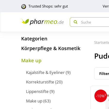
Trusted Shops: sehr gut
Ver
Kategorien
Startseit
Körperpflege & Kosmetik
Pud
Make up
Kajalstifte & Eyeliner
(9)
Filte
Korrekturstifte
(20)
Lippenstifte
(9)
3
-10%
Make up
(63)