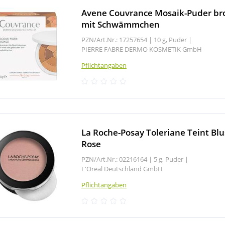
Avene Couvrance Mosaik-Puder br
mit Schwämmchen
PZN/Art.Nr.: 17257654 |
10 g, Puder
|
PIERRE FABRE DERMO KOSMETIK GmbH
Pflichtangaben
La Roche-Posay Toleriane Teint Blu
Rose
PZN/Art.Nr.: 02216164 |
5 g, Puder
|
L'Oreal Deutschland GmbH
Pflichtangaben