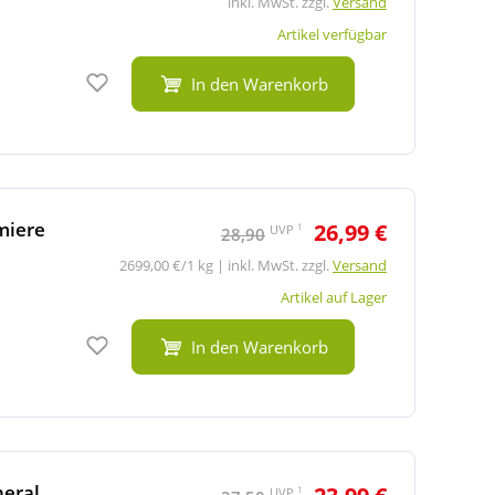
inkl. MwSt. zzgl.
Versand
Artikel verfügbar
Auf den Merkzettel
In den Warenkorb
miere
26,99 €
1
UVP
28,90
2699,00 €/1 kg | inkl. MwSt. zzgl.
Versand
Artikel auf Lager
Auf den Merkzettel
In den Warenkorb
neral
1
UVP