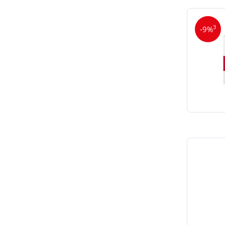
3
-9%