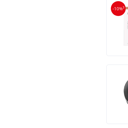
3
-10%