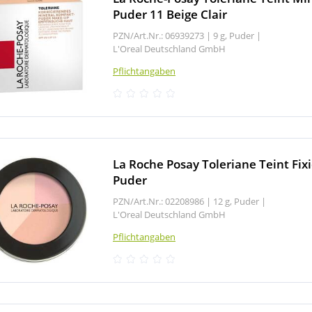
Puder 11 Beige Clair
PZN/Art.Nr.: 06939273 |
9 g, Puder
|
L'Oreal Deutschland GmbH
Pflichtangaben
La Roche Posay Toleriane Teint Fixi
Puder
PZN/Art.Nr.: 02208986 |
12 g, Puder
|
L'Oreal Deutschland GmbH
Pflichtangaben