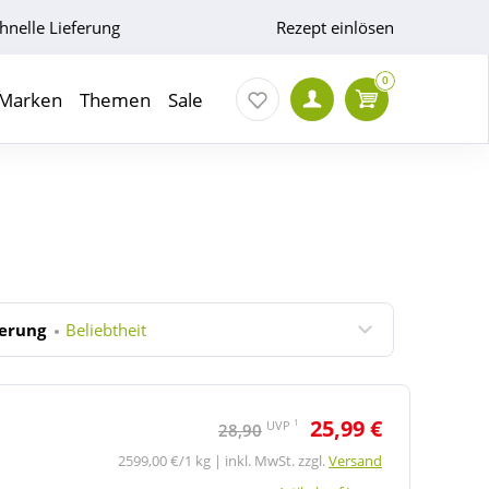
hnelle Lieferung
Rezept einlösen
0
Marken
Themen
Sale
ierung
Beliebtheit
25,99 €
1
UVP
28,90
2599,00 €/1 kg | inkl. MwSt. zzgl.
Versand