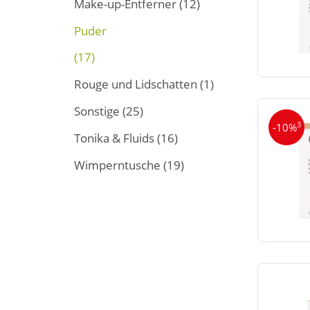
Make-up-Entferner
(12)
Puder
(17)
Rouge und Lidschatten
(1)
Sonstige
(25)
3
-10%
Tonika & Fluids
(16)
Wimperntusche
(19)