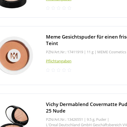
Meme Gesichtspuder für einen fri
Teint
PZN/Art.Nr.: 17411919 |
11 g
|
MEME Cosmetics
Pflichtangaben
Vichy Dermablend Covermatte Pu
25 Nude
PZN/Art.Nr.: 13426551 |
9.5 g, Puder
|
L'Oreal Deutschland GmbH Geschäftsbereich V