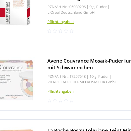
PZN/Art.Nr.: 06939296 |
9 g, Puder
|
L'Oreal Deutschland GmbH
Pflichtangaben
Avene Couvrance Mosaik-Puder lu
mit Schwämmchen
PZN/Art.Nr.: 17257648 |
10 g, Puder
|
PIERRE FABRE DERMO KOSMETIK GmbH
Pflichtangaben
La Roche-Posay Toleriane Teint Mi