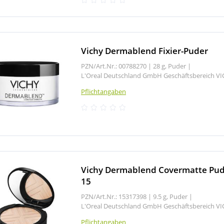
Vichy Dermablend Fixier-Puder
PZN/Art.Nr.: 00788270 |
28 g, Puder
|
L'Oreal Deutschland GmbH Geschäftsbereich V
Pflichtangaben
Vichy Dermablend Covermatte Pu
15
PZN/Art.Nr.: 15317398 |
9.5 g, Puder
|
L'Oreal Deutschland GmbH Geschäftsbereich V
Pflichtangaben