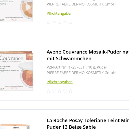
PIERRE FABRE DERMO KOSMETIK GmbH
Pflichtangaben
Avene Couvrance Mosaik-Puder na
mit Schwämmchen
PZN/Art.Nr.: 17257631 |
10 g, Puder
|
PIERRE FABRE DERMO KOSMETIK GmbH
Pflichtangaben
La Roche-Posay Toleriane Teint Mi
Puder 13 Beige Sable