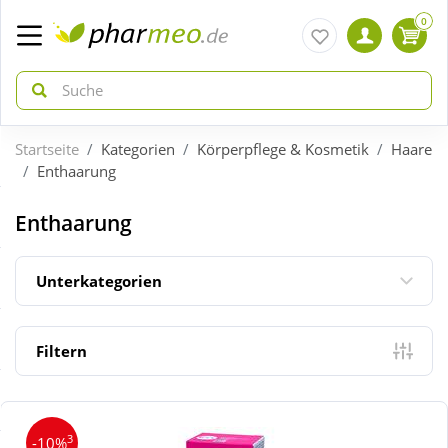
0
Startseite
Kategorien
Körperpflege & Kosmetik
Haare
zurück
zurück
Enthaarung
ÜBERSICHT AKTIONEN
ÜBERSICHT KATEGORIEN
Enthaarung
Aktuelle Coupons
Arzneimittel
Unterkategorien
Gratis dazu
Bio & Genuss
Filtern
Neuheiten
Diabetes
3
-10%