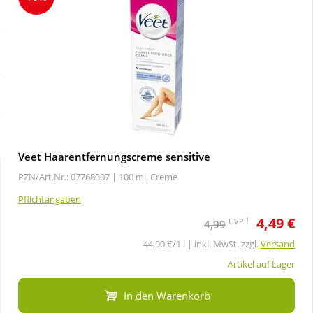
Sale
Körperpflege & Kosmetik
Schnäppchen
Liebe & Erotik
Sparsets
Mutter & Kind
Täglich gut versorgt
Nahrungsergänzung
Veet Haarentfernungscreme sensitive
PZN/Art.Nr.: 07768307 |
100 ml, Creme
Natur & Homöopathie
Pflichtangaben
4,49 €
Sanitätshaus
1
UVP
4,99
44,90 €/1 l | inkl. MwSt. zzgl.
Versand
Sport & Fitness
Artikel auf Lager
In den Warenkorb
Tierbedarf