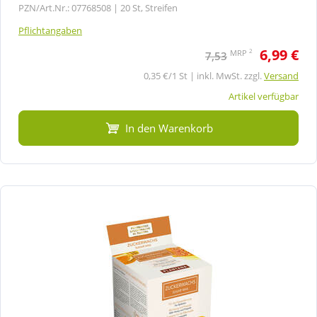
PZN/Art.Nr.: 07768508 |
20 St, Streifen
Pflichtangaben
6,99 €
2
MRP
7,53
0,35 €/1 St | inkl. MwSt. zzgl.
Versand
Artikel verfügbar
In den Warenkorb