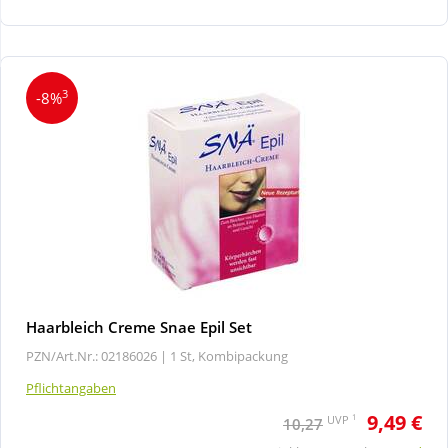
Wellness
3
-8%
Haarbleich Creme Snae Epil Set
PZN/Art.Nr.: 02186026 |
1 St, Kombipackung
Pflichtangaben
9,49 €
1
UVP
10,27