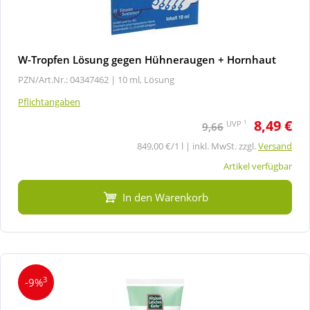
W-Tropfen Lösung gegen Hühneraugen + Hornhaut
PZN/Art.Nr.: 04347462 |
10 ml, Lösung
Pflichtangaben
8,49 €
1
UVP
9,66
849,00 €/1 l | inkl. MwSt. zzgl.
Versand
Artikel verfügbar
In den Warenkorb
3
-9%