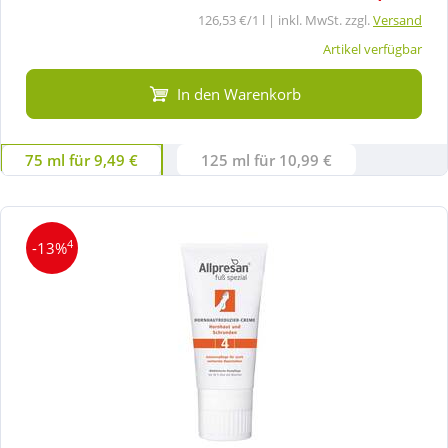
126,53 €/1 l | inkl. MwSt. zzgl.
Versand
Artikel verfügbar
In den Warenkorb
75 ml für 9,49 €
125 ml für 10,99 €
4
-13%