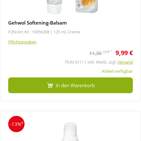
Gehwol Softening-Balsam
PZN/Art.Nr.: 10056208 |
125 ml, Creme
Pflichtangaben
9,99 €
1
UVP
11,30
79,92 €/1 l | inkl. MwSt. zzgl.
Versand
Artikel verfügbar
In den Warenkorb
4
-13%