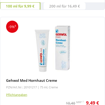
100 ml für 9,99 €
200 ml für 16,49 €
4
-9%
Gehwol Med Hornhaut Creme
PZN/Art.Nr.: 20101217 |
75 ml, Creme
Pflichtangaben
9,49 €
2
MRP
10,40