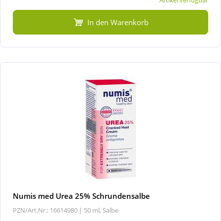
In den Warenkorb
Numis med Urea 25% Schrundensalbe
PZN/Art.Nr.: 16614980 |
50 ml, Salbe