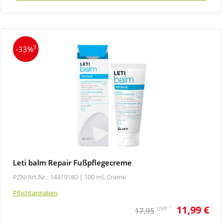
3
-33%
Leti balm Repair Fußpflegecreme
PZN/Art.Nr.: 14419180 |
100 ml, Creme
Pflichtangaben
11,99 €
1
UVP
17,95