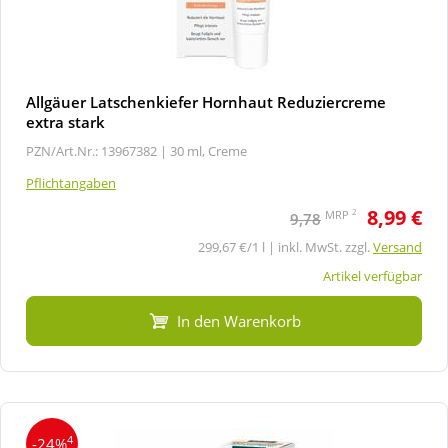
Allgäuer Latschenkiefer Hornhaut Reduziercreme
extra stark
PZN/Art.Nr.: 13967382 |
30 ml, Creme
Pflichtangaben
8,99 €
2
MRP
9,78
299,67 €/1 l | inkl. MwSt. zzgl.
Versand
Artikel verfügbar
In den Warenkorb
4
-24%