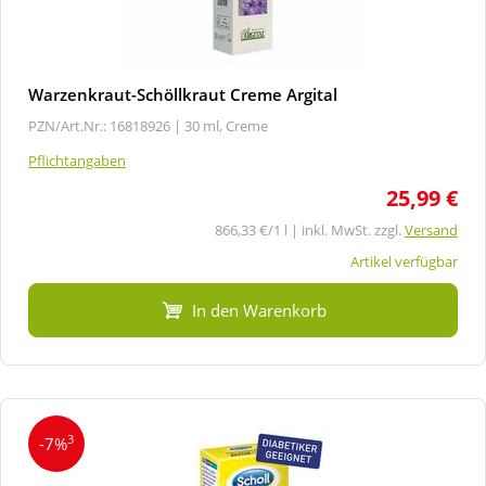
Warzenkraut-Schöllkraut Creme Argital
PZN/Art.Nr.: 16818926 |
30 ml, Creme
Pflichtangaben
25,99 €
866,33 €/1 l | inkl. MwSt. zzgl.
Versand
Artikel verfügbar
In den Warenkorb
3
-7%