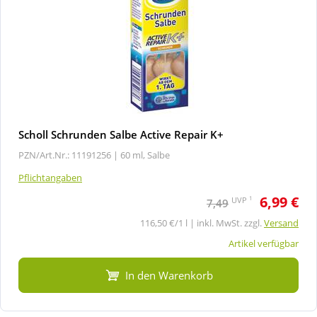
Scholl Schrunden Salbe Active Repair K+
PZN/Art.Nr.: 11191256 |
60 ml, Salbe
Pflichtangaben
6,99 €
1
UVP
7,49
116,50 €/1 l | inkl. MwSt. zzgl.
Versand
Artikel verfügbar
In den Warenkorb