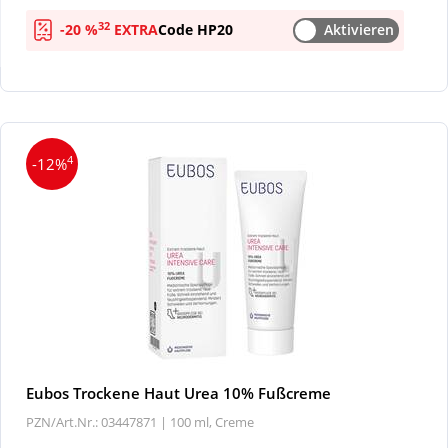
32
-20 %
EXTRA
Code HP20
Aktivieren
Wellness
4
-12%
Eubos Trockene Haut Urea 10% Fußcreme
PZN/Art.Nr.: 03447871 |
100 ml, Creme