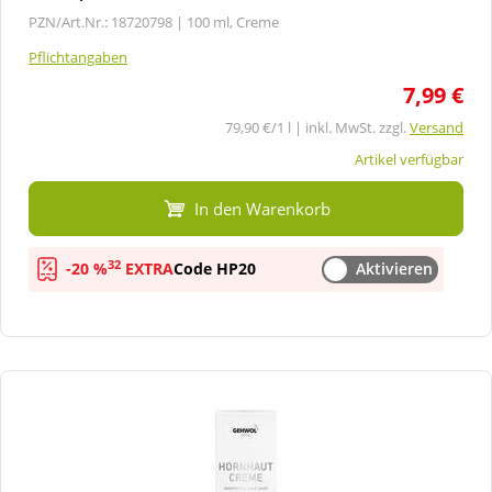
PZN/Art.Nr.: 18720798 |
100 ml, Creme
Pflichtangaben
7,99 €
79,90 €/1 l | inkl. MwSt. zzgl.
Versand
Artikel verfügbar
In den Warenkorb
32
-20 %
EXTRA
Code HP20
Aktivieren