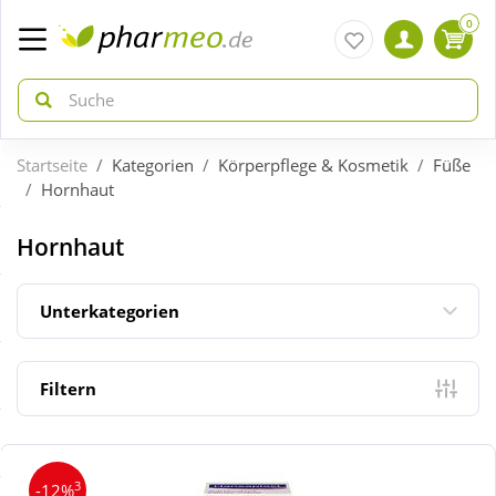
0
Startseite
Kategorien
Körperpflege & Kosmetik
Füße
zurück
zurück
Hornhaut
ÜBERSICHT AKTIONEN
ÜBERSICHT KATEGORIEN
Hornhaut
Aktuelle Coupons
Arzneimittel
Unterkategorien
Gratis dazu
Bio & Genuss
Filtern
Neuheiten
Diabetes
3
-12%