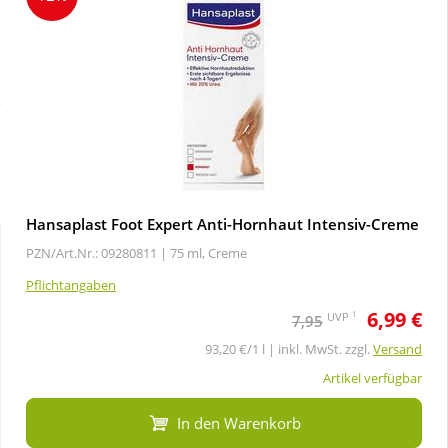
Sale
Körperpflege & Kosmetik
Schnäppchen
Liebe & Erotik
Sparsets
Mutter & Kind
Täglich gut versorgt
Nahrungsergänzung
Hansaplast Foot Expert Anti-Hornhaut Intensiv-Creme
PZN/Art.Nr.: 09280811 |
75 ml, Creme
Natur & Homöopathie
Pflichtangaben
6,99 €
Sanitätshaus
1
UVP
7,95
93,20 €/1 l | inkl. MwSt. zzgl.
Versand
Sport & Fitness
Artikel verfügbar
In den Warenkorb
Tierbedarf