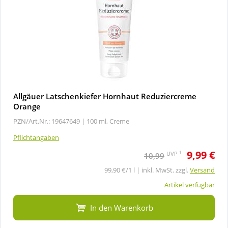
Allgäuer Latschenkiefer Hornhaut Reduziercreme
Orange
PZN/Art.Nr.: 19647649 |
100 ml, Creme
Pflichtangaben
9,99 €
1
UVP
10,99
99,90 €/1 l | inkl. MwSt. zzgl.
Versand
Artikel verfügbar
In den Warenkorb