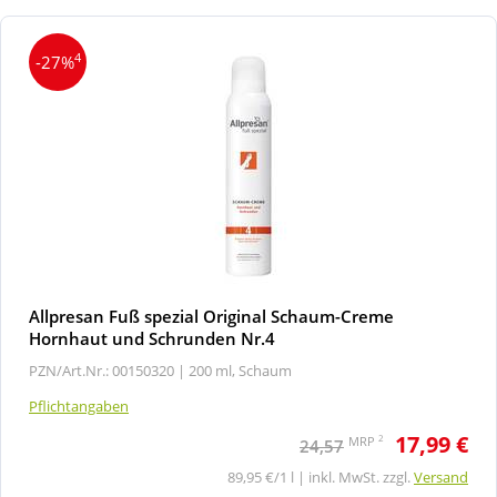
4
-27%
Allpresan Fuß spezial Original Schaum-Creme
Hornhaut und Schrunden Nr.4
PZN/Art.Nr.: 00150320 |
200 ml, Schaum
Pflichtangaben
17,99 €
2
MRP
24,57
89,95 €/1 l | inkl. MwSt. zzgl.
Versand