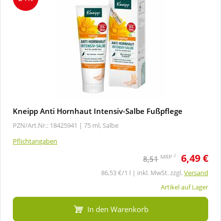
Kneipp Anti Hornhaut Intensiv-Salbe Fußpflege
PZN/Art.Nr.: 18425941 |
75 ml, Salbe
Pflichtangaben
6,49 €
2
MRP
8,51
86,53 €/1 l | inkl. MwSt. zzgl.
Versand
Artikel auf Lager
In den Warenkorb