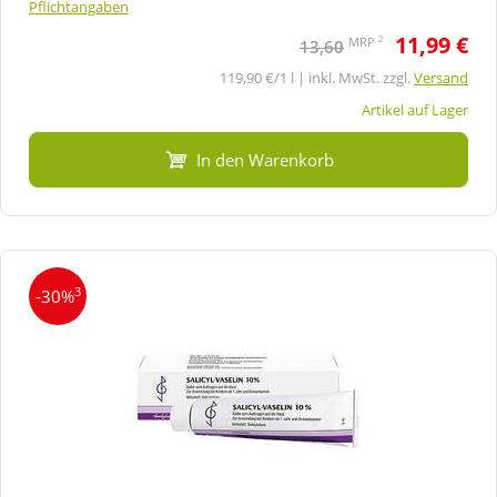
Pflichtangaben
11,99 €
2
MRP
13,60
119,90 €/1 l | inkl. MwSt. zzgl.
Versand
Artikel auf Lager
In den Warenkorb
3
-30%