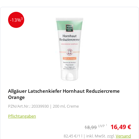
3
-13%
Allgäuer Latschenkiefer Hornhaut Reduziercreme
Orange
PZN/Art.Nr.: 20339930 |
200 ml, Creme
Pflichtangaben
16,49 €
1
UVP
18,99
82,45 €/1 l | inkl. MwSt. zzgl.
Versand