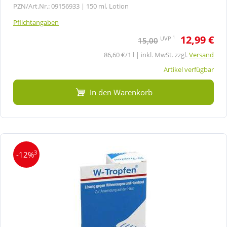
PZN/Art.Nr.: 09156933 |
150 ml, Lotion
Pflichtangaben
12,99 €
1
UVP
15,00
86,60 €/1 l | inkl. MwSt. zzgl.
Versand
Artikel verfügbar
In den Warenkorb
3
-12%