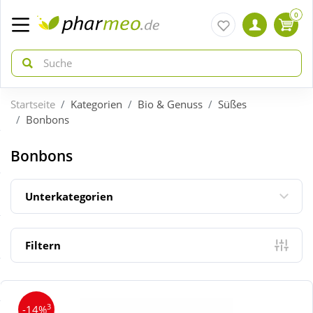
0
Startseite
Kategorien
Bio & Genuss
Süßes
zurück
zurück
Bonbons
ÜBERSICHT AKTIONEN
ÜBERSICHT KATEGORIEN
Bonbons
Aktuelle Coupons
Arzneimittel
Unterkategorien
Gratis dazu
Bio & Genuss
Filtern
Neuheiten
Diabetes
3
-14%