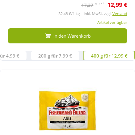
12,99 €
2
MRP
17,37
32,48 €/1 kg | inkl. MwSt. zzgl.
Versand
Artikel verfügbar
In den Warenkorb
für 4,99 €
200 g für 7,99 €
400 g für 12,99 €