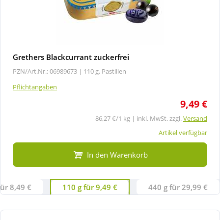
Grethers Blackcurrant zuckerfrei
PZN/Art.Nr.: 06989673 |
110 g, Pastillen
Pflichtangaben
9,49 €
86,27 €/1 kg | inkl. MwSt. zzgl.
Versand
Artikel verfügbar
In den Warenkorb
für 8,49 €
110 g für 9,49 €
440 g für 29,99 €