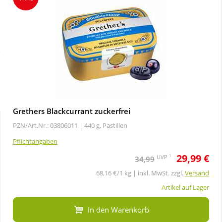
Sale
Körperpflege & Kosmetik
Schnäppchen
Liebe & Erotik
Sparsets
Mutter & Kind
Täglich gut versorgt
Nahrungsergänzung
Grethers Blackcurrant zuckerfrei
PZN/Art.Nr.: 03806011 |
440 g, Pastillen
Natur & Homöopathie
Pflichtangaben
29,99 €
Sanitätshaus
1
UVP
34,99
68,16 €/1 kg | inkl. MwSt. zzgl.
Versand
Sport & Fitness
Artikel auf Lager
In den Warenkorb
Tierbedarf