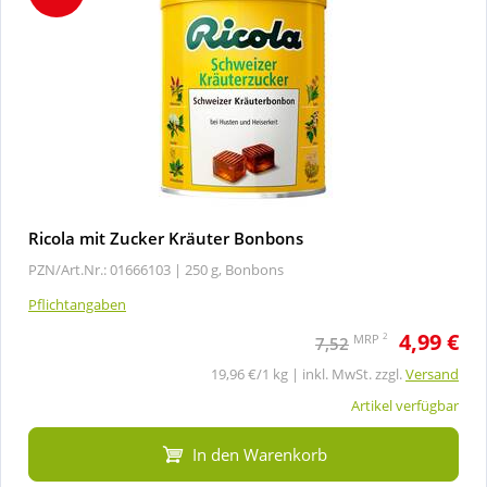
Ricola mit Zucker Kräuter Bonbons
PZN/Art.Nr.: 01666103 |
250 g, Bonbons
Pflichtangaben
4,99 €
2
MRP
7,52
19,96 €/1 kg | inkl. MwSt. zzgl.
Versand
Artikel verfügbar
In den Warenkorb