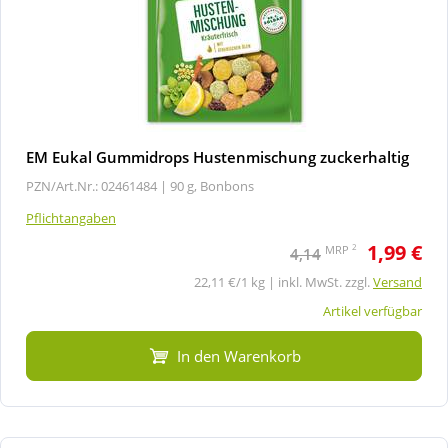
EM Eukal Gummidrops Hustenmischung zuckerhaltig
PZN/Art.Nr.: 02461484 |
90 g, Bonbons
Pflichtangaben
1,99 €
2
MRP
4,14
22,11 €/1 kg | inkl. MwSt. zzgl.
Versand
Artikel verfügbar
In den Warenkorb