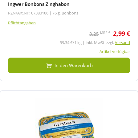
Ingwer Bonbons Zinghabon
PZN/Art.Nr.: 07380106 |
76 g, Bonbons
Pflichtangaben
2,99 €
2
MRP
3,25
39,34 €/1 kg | inkl. MwSt. zzgl.
Versand
Artikel verfügbar
In den Warenkorb