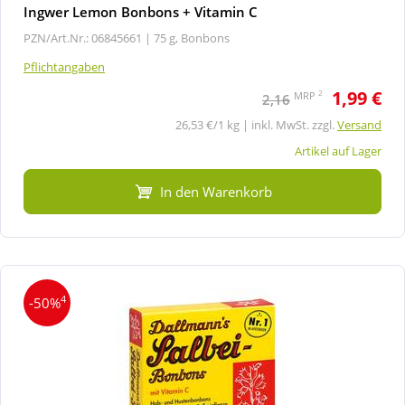
Ingwer Lemon Bonbons + Vitamin C
PZN/Art.Nr.: 06845661 |
75 g, Bonbons
Pflichtangaben
1,99 €
2
MRP
2,16
26,53 €/1 kg | inkl. MwSt. zzgl.
Versand
Artikel auf Lager
In den Warenkorb
4
-50%