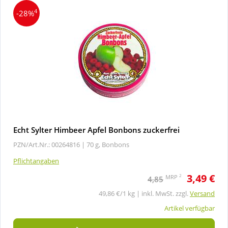
4
-28%
Echt Sylter Himbeer Apfel Bonbons zuckerfrei
PZN/Art.Nr.: 00264816 |
70 g, Bonbons
Pflichtangaben
3,49 €
2
MRP
4,85
49,86 €/1 kg | inkl. MwSt. zzgl.
Versand
Artikel verfügbar