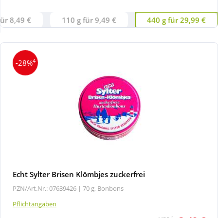
für 8,49 €
110 g für 9,49 €
440 g für 29,99 €
Wellness
4
-28%
Echt Sylter Brisen Klömbjes zuckerfrei
PZN/Art.Nr.: 07639426 |
70 g, Bonbons
Pflichtangaben
2