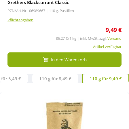
Grethers Blackcurrant Classic
PZN/Art.Nr.: 06989667 |
110 g, Pastillen
Pflichtangaben
9,49 €
86,27 €/1 kg | inkl. MwSt. zzgl.
Versand
Artikel verfügbar
In den Warenkorb
 für 5,49 €
110 g für 8,49 €
110 g für 9,49 €