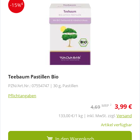
4
-15%
Teebaum Pastillen Bio
PZN/Art.Nr.: 07554747 |
30 g, Pastillen
Pflichtangaben
3,99 €
2
MRP
4,69
133,00 €/1 kg | inkl. MwSt. zzgl.
Versand
Artikel verfügbar
In den Warenkorb