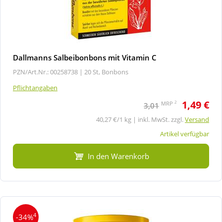
Dallmanns Salbeibonbons mit Vitamin C
PZN/Art.Nr.: 00258738 |
20 St, Bonbons
Pflichtangaben
1,49 €
2
MRP
3,01
40,27 €/1 kg | inkl. MwSt. zzgl.
Versand
Artikel verfügbar
In den Warenkorb
4
-34%