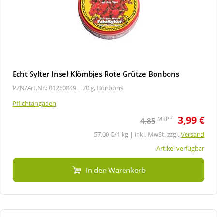
Echt Sylter Insel Klömbjes Rote Grütze Bonbons
PZN/Art.Nr.: 01260849 |
70 g, Bonbons
Pflichtangaben
3,99 €
2
MRP
4,85
57,00 €/1 kg | inkl. MwSt. zzgl.
Versand
Artikel verfügbar
In den Warenkorb