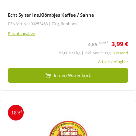
Echt Sylter Ins.Klömbjes Kaffee / Sahne
PZN/Art.Nr.: 00253468 |
70 g, Bonbons
Pflichtangaben
3,99 €
2
MRP
4,85
57,00 €/1 kg | inkl. MwSt. zzgl.
Versand
Artikel verfügbar
In den Warenkorb
4
-18%