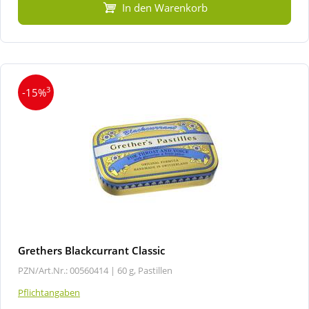
In den Warenkorb
3
-15%
Grethers Blackcurrant Classic
PZN/Art.Nr.: 00560414 |
60 g, Pastillen
Pflichtangaben