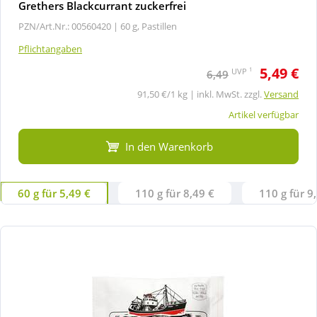
Grethers Blackcurrant zuckerfrei
PZN/Art.Nr.: 00560420 |
60 g, Pastillen
Pflichtangaben
5,49 €
1
UVP
6,49
91,50 €/1 kg | inkl. MwSt. zzgl.
Versand
Artikel verfügbar
In den Warenkorb
60 g für 5,49 €
110 g für 8,49 €
110 g für 9