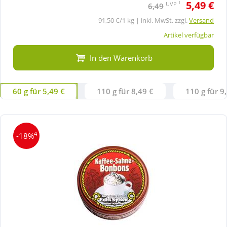
5,49 €
1
UVP
6,49
91,50 €/1 kg | inkl. MwSt. zzgl.
Versand
Artikel verfügbar
In den Warenkorb
60 g für 5,49 €
110 g für 8,49 €
110 g für 9
4
-18%