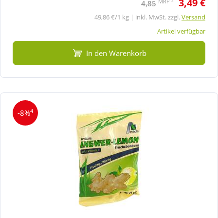
3,49 €
MRP
4,85
49,86 €/1 kg | inkl. MwSt. zzgl.
Versand
Artikel verfügbar
In den Warenkorb
4
-8%