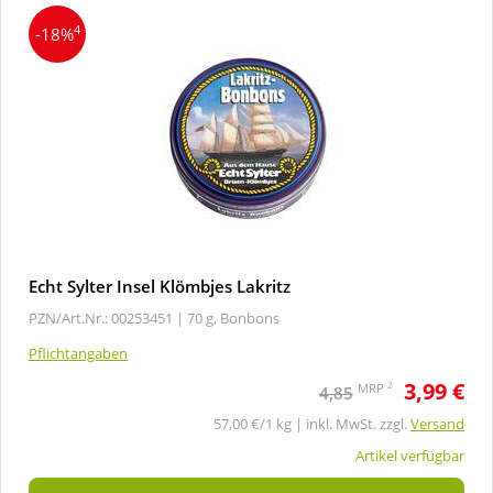
4
-18%
Echt Sylter Insel Klömbjes Lakritz
PZN/Art.Nr.: 00253451 |
70 g, Bonbons
Pflichtangaben
3,99 €
2
MRP
4,85
57,00 €/1 kg | inkl. MwSt. zzgl.
Versand
Artikel verfügbar