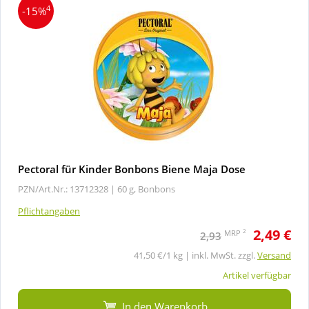
4
-15%
Pectoral für Kinder Bonbons Biene Maja Dose
PZN/Art.Nr.: 13712328 |
60 g, Bonbons
Pflichtangaben
2,49 €
2
MRP
2,93
41,50 €/1 kg | inkl. MwSt. zzgl.
Versand
Artikel verfügbar
In den Warenkorb