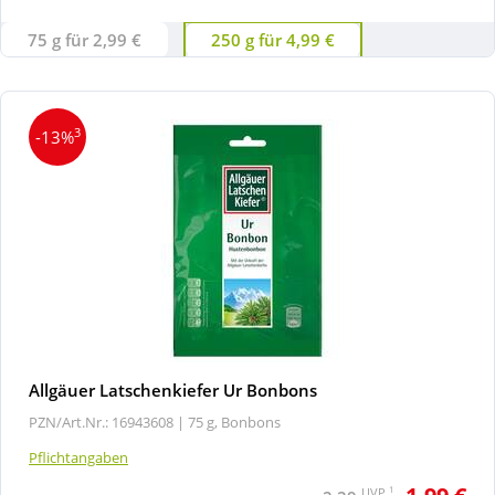
75 g für 2,99 €
250 g für 4,99 €
3
-13%
Allgäuer Latschenkiefer Ur Bonbons
PZN/Art.Nr.: 16943608 |
75 g, Bonbons
Pflichtangaben
1
UVP