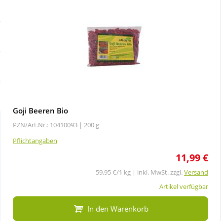
Sale
Körperpflege & Kosmetik
Schnäppchen
Liebe & Erotik
Sparsets
Mutter & Kind
Täglich gut versorgt
Nahrungsergänzung
Goji Beeren Bio
PZN/Art.Nr.: 10410093 |
200 g
Natur & Homöopathie
Pflichtangaben
11,99 €
Sanitätshaus
59,95 €/1 kg | inkl. MwSt. zzgl.
Versand
Sport & Fitness
Artikel verfügbar
In den Warenkorb
Tierbedarf