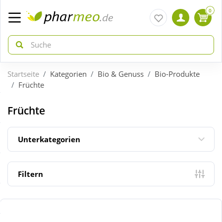
0
Startseite
Kategorien
Bio & Genuss
Bio-Produkte
zurück
zurück
Früchte
ÜBERSICHT AKTIONEN
ÜBERSICHT KATEGORIEN
Früchte
Aktuelle Coupons
Arzneimittel
Unterkategorien
Gratis dazu
Bio & Genuss
Filtern
Neuheiten
Diabetes