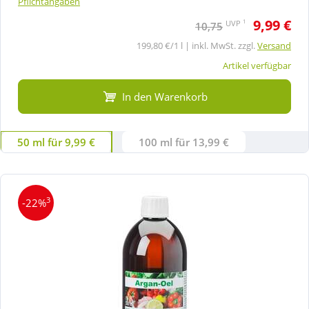
Pflichtangaben
9,99 €
1
UVP
10,75
199,80 €/1 l | inkl. MwSt. zzgl.
Versand
Artikel verfügbar
In den Warenkorb
50 ml für 9,99 €
100 ml für 13,99 €
3
-22%