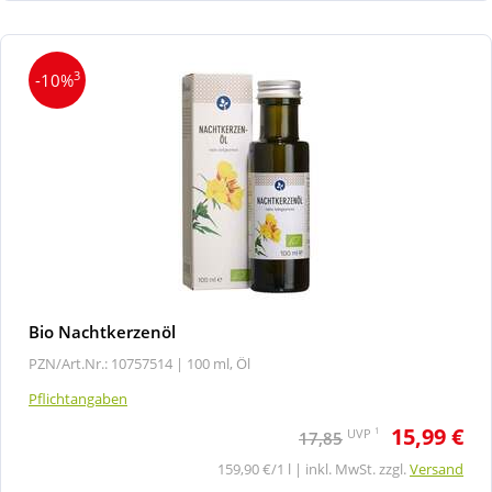
3
-10%
Bio Nachtkerzenöl
PZN/Art.Nr.: 10757514 |
100 ml, Öl
Pflichtangaben
15,99 €
1
UVP
17,85
159,90 €/1 l | inkl. MwSt. zzgl.
Versand