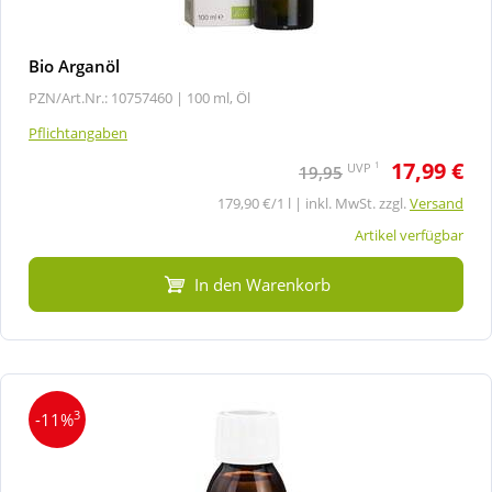
Bio Arganöl
PZN/Art.Nr.: 10757460 |
100 ml, Öl
Pflichtangaben
17,99 €
1
UVP
19,95
179,90 €/1 l | inkl. MwSt. zzgl.
Versand
Artikel verfügbar
In den Warenkorb
3
-11%