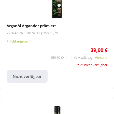
Arganöl Argandor prämiert
PZN/Art.Nr.: 01079311 |
250 ml, Öl
Pflichtangaben
39,90 €
159,60 €/1 l | inkl. MwSt. zzgl.
Versand
z.Zt. nicht verfügbar
Nicht verfügbar