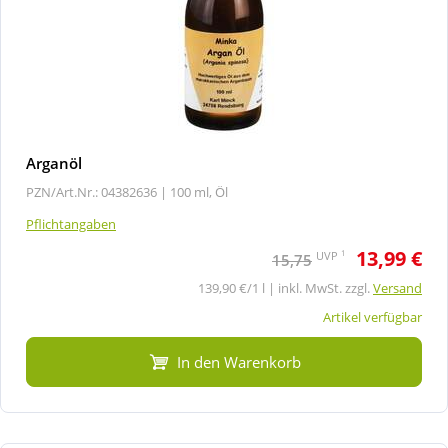
Arganöl
PZN/Art.Nr.: 04382636 |
100 ml, Öl
Pflichtangaben
13,99 €
1
UVP
15,75
139,90 €/1 l | inkl. MwSt. zzgl.
Versand
Artikel verfügbar
In den Warenkorb