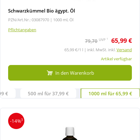
Schwarzkümmel Bio ägypt. Öl
PZN/Art.Nr.: 03087970 |
1000 ml, Öl
Pflichtangaben
65,99 €
1
UVP
79,70
65,99 €/1 l | inkl. MwSt. inkl.
Versand
Artikel verfügbar
In den Warenkorb
99 €
500 ml für 37,99 €
1000 ml für 65,99 €
3
-14%