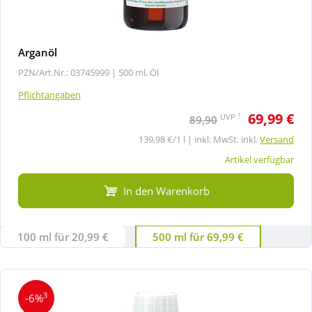
Arganöl
PZN/Art.Nr.: 03745999 |
500 ml, Öl
Pflichtangaben
69,99 €
1
UVP
89,90
139,98 €/1 l | inkl. MwSt. inkl.
Versand
Artikel verfügbar
In den Warenkorb
100 ml für 20,99 €
500 ml für 69,99 €
3
-6%