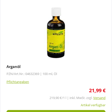
Arganöl
PZN/Art.Nr.: 04632369 |
100 ml, Öl
Pflichtangaben
21,99 €
219,90 €/1 l | inkl. MwSt. zzgl.
Versand
Artikel verfügbar