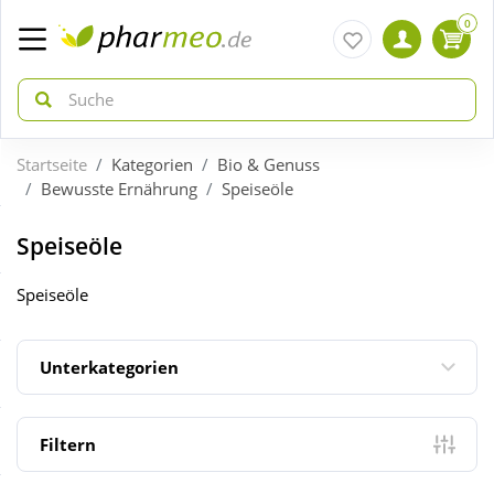
0
Startseite
Kategorien
Bio & Genuss
zurück
zurück
Bewusste Ernährung
Speiseöle
ÜBERSICHT AKTIONEN
ÜBERSICHT KATEGORIEN
Speiseöle
Speiseöle
Aktuelle Coupons
Arzneimittel
Unterkategorien
Gratis dazu
Bio & Genuss
Neuheiten
Diabetes
Filtern