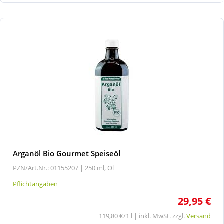
Arganöl Bio Gourmet Speiseöl
PZN/Art.Nr.: 01155207 |
250 ml, Öl
Pflichtangaben
29,95 €
119,80 €/1 l | inkl. MwSt. zzgl.
Versand