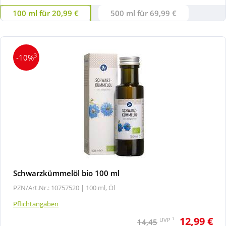
100 ml für 20,99 €
500 ml für 69,99 €
3
-10%
Schwarzkümmelöl bio 100 ml
PZN/Art.Nr.: 10757520 |
100 ml, Öl
Pflichtangaben
12,99 €
1
UVP
14,45