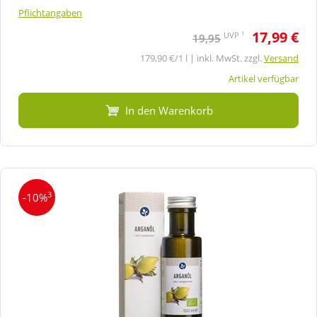
Pflichtangaben
17,99 €
1
UVP
19,95
179,90 €/1 l | inkl. MwSt. zzgl.
Versand
Artikel verfügbar
In den Warenkorb
3
-10%