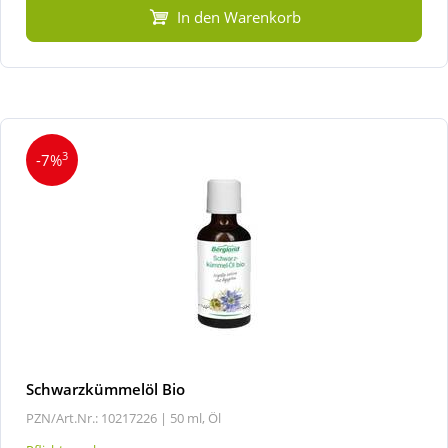
In den Warenkorb
3
-7%
Schwarzkümmelöl Bio
PZN/Art.Nr.: 10217226 |
50 ml, Öl