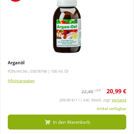
Arganöl
PZN/Art.Nr.: 03678748 |
100 ml, Öl
Pflichtangaben
20,99 €
1
UVP
22,40
209,90 €/1 l | inkl. MwSt. zzgl.
Versand
Artikel verfügbar
In den Warenkorb