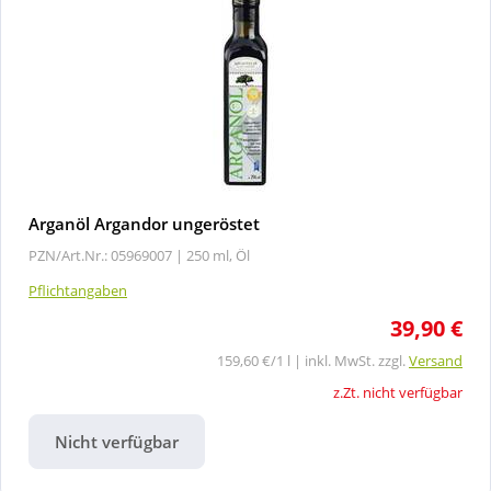
Arganöl Argandor ungeröstet
PZN/Art.Nr.: 05969007 |
250 ml, Öl
Pflichtangaben
39,90 €
159,60 €/1 l | inkl. MwSt. zzgl.
Versand
z.Zt. nicht verfügbar
Nicht verfügbar