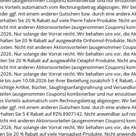
vorteilen (ausgenommen Coupons) kombinierbar und nur einzulös
s Vorteils automatisch vom Rechnungsbetrag abgezogen. Wir beha
der ggf. mit einem anderen Gutschein bzw. durch eine andere Ak
lten Sie 20 % Rabatt auf viele Pierre Fabre-Produkte. Nicht anw
icht mit anderen Aktionsvorteilen (ausgenommen Coupons) komb
026. Nur solange der Vorrat reicht. Wir behalten uns vor, die A
alten Sie 20 % Rabatt auf ausgewählte Orthomol-Produkte. Nicht 
osten. Nicht mit anderen Aktionsvorteilen (ausgenommen Coupo
026. Nur solange der Vorrat reicht. Wir behalten uns vor, die A
en Sie 20 % Rabatt auf ausgewählte Cetaphil-Produkte. Nicht anwe
icht mit anderen Aktionsvorteilen (ausgenommen Coupons) komb
026. Nur solange der Vorrat reicht. Wir behalten uns vor, die A
e bis zum 10.08.2026 bei Ihrer Bestellung zusätzlich 5 € Rabatt
ichtige Artikel, Bücher, Säuglingsanfangsnahrung und Versandko
vorteilen (ausgenommen Coupons) kombinierbar und nur einzulös
s Vorteils automatisch vom Rechnungsbetrag abgezogen. Wir beha
der ggf. mit einem anderen Gutschein bzw. durch eine andere Ak
halten Sie 5 € Rabatt auf PZN 8907142. Nicht anwendbar auf rezep
icht mit anderen Aktionsvorteilen (ausgenommen Coupons) komb
026. Nur solange der Vorrat reicht. Wir behalten uns vor, die A
 Sie 20 % Rabatt auf viele Hansaplast-Produkte. Nicht anwendbar 