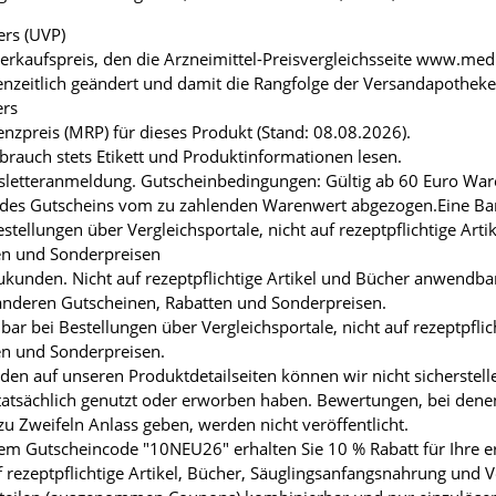
ers (UVP)
Verkaufspreis, den die Arzneimittel-Preisvergleichsseite www.medi
enzeitlich geändert und damit die Rangfolge der Versandapothek
ers
enzpreis (MRP) für dieses Produkt (Stand: 08.08.2026).
brauch stets Etikett und Produktinformationen lesen.
Newsletteranmeldung. Gutscheinbedingungen: Gültig ab 60 Euro Wa
es Gutscheins vom zu zahlenden Warenwert abgezogen.Eine Barau
stellungen über Vergleichsportale, nicht auf rezeptpflichtige Art
en und Sonderpreisen
Neukunden. Nicht auf rezeptpflichtige Artikel und Bücher anwend
 anderen Gutscheinen, Rabatten und Sonderpreisen.
bar bei Bestellungen über Vergleichsportale, nicht auf rezeptpfli
en und Sonderpreisen.
n auf unseren Produktdetailseiten können wir nicht sicherstell
atsächlich genutzt oder erworben haben. Bewertungen, bei denen 
zu Zweifeln Anlass geben, werden nicht veröffentlicht.
m Gutscheincode "10NEU26" erhalten Sie 10 % Rabatt für Ihre er
rezeptpflichtige Artikel, Bücher, Säuglingsanfangsnahrung und 