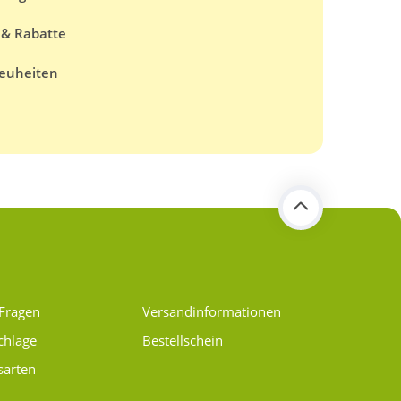
 & Rabatte
euheiten
 Fragen
Versand­informationen
chläge
Bestellschein
sarten