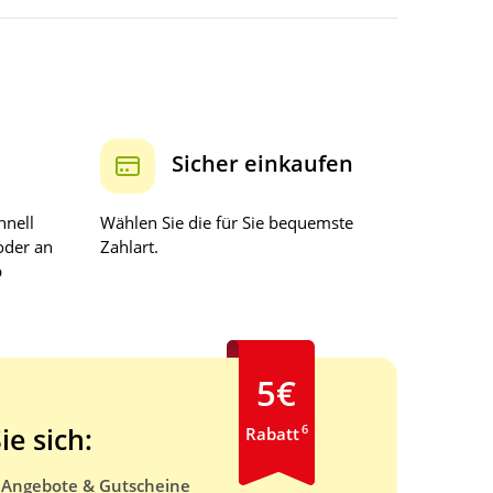
Sicher einkaufen
hnell
Wählen Sie die für Sie bequemste
oder an
Zahlart.
b
5€
6
ie sich:
Rabatt
e Angebote & Gutscheine